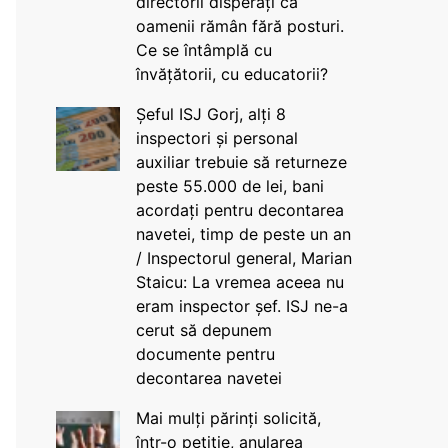
directorii disperați că
oamenii rămân fără posturi.
Ce se întâmplă cu
învățătorii, cu educatorii?
Șeful ISJ Gorj, alți 8
inspectori și personal
auxiliar trebuie să returneze
peste 55.000 de lei, bani
acordați pentru decontarea
navetei, timp de peste un an
/ Inspectorul general, Marian
Staicu: La vremea aceea nu
eram inspector șef. ISJ ne-a
cerut să depunem
documente pentru
decontarea navetei
Mai mulți părinți solicită,
într-o petiție, anularea