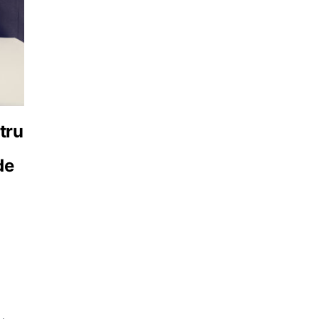
tru
de