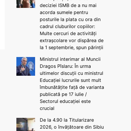
deciziei ISMB de a nu mai
acorda sumele pentru
posturile la plata cu ora din
cadrul cluburilor copiilor:
Multe cercuri de activități
extrașcolare vor dispărea de
la 1 septembrie, spun părinții
Ministrul interimar al Muncii
Dragos Pîslaru: În urma
ultimelor discuții cu ministrul
Educației lucrurile sunt mult
îmbunătățite față de varianta
publicată pe 17 iulie /
Sectorul educației este
crucial
De la 4.90 la Titularizare
2026, o învățătoare din Sibiu