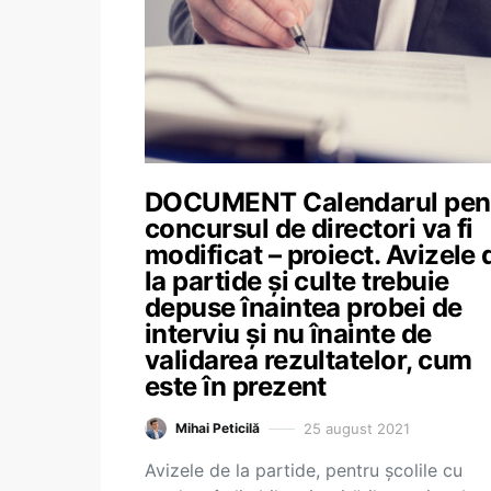
DOCUMENT Calendarul pen
concursul de directori va fi
modificat – proiect. Avizele 
la partide și culte trebuie
depuse înaintea probei de
interviu și nu înainte de
validarea rezultatelor, cum
este în prezent
25 august 2021
Mihai Peticilă
Avizele de la partide, pentru școlile cu