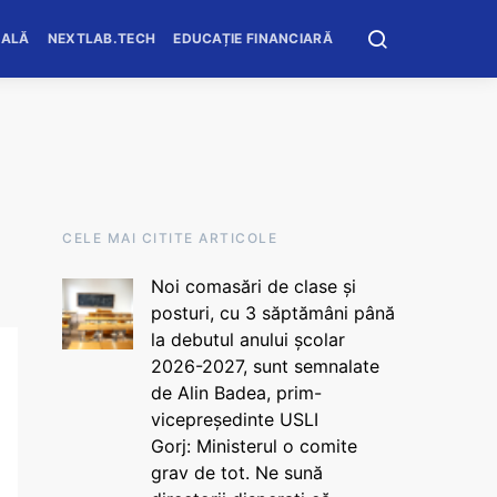
OALĂ
NEXTLAB.TECH
EDUCAȚIE FINANCIARĂ
CELE MAI CITITE ARTICOLE
Noi comasări de clase și
posturi, cu 3 săptămâni până
la debutul anului școlar
2026-2027, sunt semnalate
de Alin Badea, prim-
vicepreședinte USLI
Gorj: Ministerul o comite
grav de tot. Ne sună