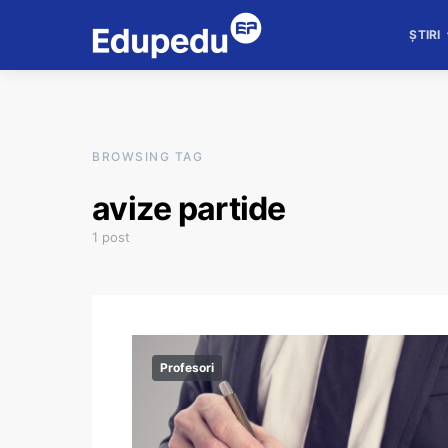
ȘTIRI
BROWSING TAG
avize partide
1 post
Profesori