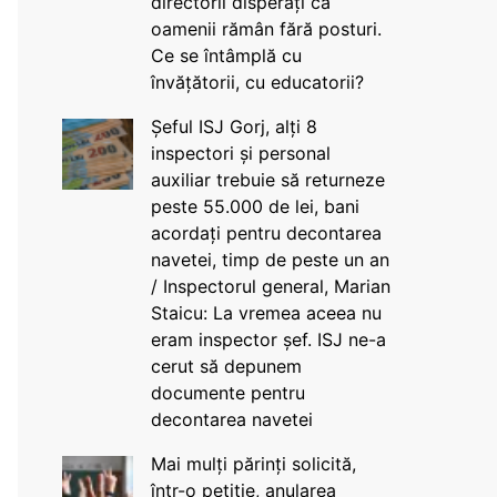
directorii disperați că
oamenii rămân fără posturi.
Ce se întâmplă cu
învățătorii, cu educatorii?
Șeful ISJ Gorj, alți 8
inspectori și personal
auxiliar trebuie să returneze
peste 55.000 de lei, bani
acordați pentru decontarea
navetei, timp de peste un an
/ Inspectorul general, Marian
Staicu: La vremea aceea nu
eram inspector șef. ISJ ne-a
cerut să depunem
documente pentru
decontarea navetei
Mai mulți părinți solicită,
într-o petiție, anularea