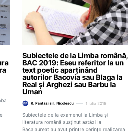
Subiectele de la Limba română,
ura
BAC 2019: Eseu referitor la un
ra
text poetic aparținând
autorilor Bacovia sau Blaga la
Real și Arghezi sau Barbu la
Uman
mba
1 iulie 2019
R. Pantazi si I. Nicolescu
de
Subiectele de la examenul la Limba și
literatura română susținut astăzi la
Bacalaureat au avut printre cerințe realizarea