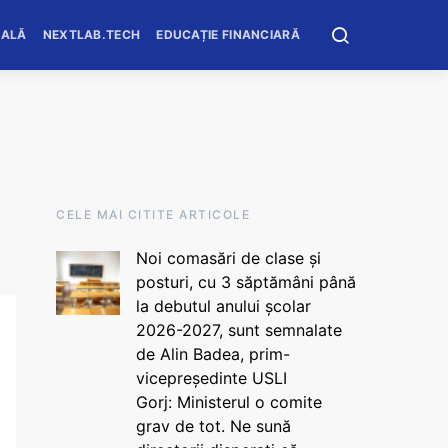
OALĂ
NEXTLAB.TECH
EDUCAȚIE FINANCIARĂ
CELE MAI CITITE ARTICOLE
Noi comasări de clase și
posturi, cu 3 săptămâni până
la debutul anului școlar
2026-2027, sunt semnalate
de Alin Badea, prim-
vicepreședinte USLI
Gorj: Ministerul o comite
grav de tot. Ne sună