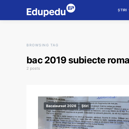
ȘTIRI
BROWSING TAG
bac 2019 subiecte rom
2 posts
Bacalaureat 2026
Știri