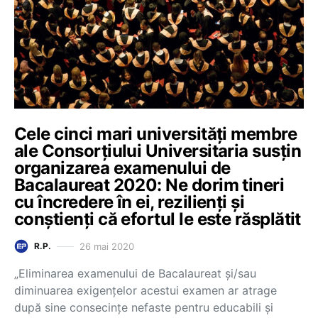
Cele cinci mari universități membre
ale Consorțiului Universitaria susțin
organizarea examenului de
Bacalaureat 2020: Ne dorim tineri
cu încredere în ei, rezilienți și
conștienți că efortul le este răsplătit
26 mai 2020
R.P.
„Eliminarea examenului de Bacalaureat și/sau
diminuarea exigențelor acestui examen ar atrage
după sine consecințe nefaste pentru educabili și