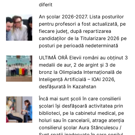
diferit
An școlar 2026-2027. Lista posturilor
pentru profesori a fost actualizată, pe
fiecare județ, după repartizarea
candidaților de la Titularizare 2026 pe
posturi pe perioadă nedeterminată
ULTIMĂ ORĂ Elevii români au obținut 3
medalii de aur, 2 de argint și 3 de
bronz la Olimpiada Internațională de
Inteligență Artificială – IOAI 2026,
desfășurată în Kazahstan
Încă mai sunt școli în care consilierii
școlari își desfășoară activitatea prin
biblioteci, pe la cabinetul medical, pe
holuri sau în cancelarii, atrage atenția
consilierul școlar Aura Stănculescu /
Sunt spații inadecvate în care copilul