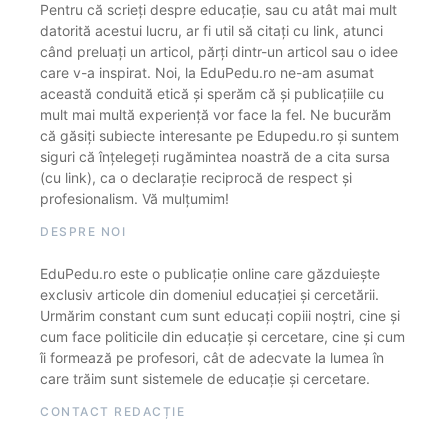
Pentru că scrieți despre educație, sau cu atât mai mult
datorită acestui lucru, ar fi util să citați cu link, atunci
când preluați un articol, părți dintr-un articol sau o idee
care v-a inspirat. Noi, la EduPedu.ro ne-am asumat
această conduită etică și sperăm că și publicațiile cu
mult mai multă experiență vor face la fel. Ne bucurăm
că găsiți subiecte interesante pe Edupedu.ro și suntem
siguri că înțelegeți rugămintea noastră de a cita sursa
(cu link), ca o declarație reciprocă de respect și
profesionalism. Vă mulțumim!
DESPRE NOI
EduPedu.ro este o publicație online care găzduiește
exclusiv articole din domeniul educației și cercetării.
Urmărim constant cum sunt educați copiii noștri, cine și
cum face politicile din educație și cercetare, cine și cum
îi formează pe profesori, cât de adecvate la lumea în
care trăim sunt sistemele de educație și cercetare.
CONTACT REDACȚIE