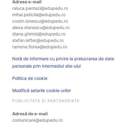
Adrese e-mail
raluca.pantazi@edupedu.ro
mihai.peticila@edupedu.ro
costin.ionescu@edupedu.ro
alexa.stanescu@edupedu.ro
diana.ghimisi@edupedu.ro
stefan.lefter@edupedu.ro
ramona.florea@edupedu.ro
Notă de informare cu privire la prelucrarea de date
personale prin intermediul site-ului
Politica de cookie
Modifică setarile cookie-urilor
PUBLICITATE ȘI PARTENERIATE
Adresă de e-mail
comunicare@edupedu.ro