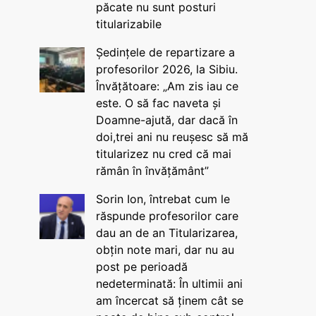
păcate nu sunt posturi
titularizabile
Ședințele de repartizare a
profesorilor 2026, la Sibiu.
Învățătoare: „Am zis iau ce
este. O să fac naveta și
Doamne-ajută, dar dacă în
doi,trei ani nu reușesc să mă
titularizez nu cred că mai
rămân în învățământ”
Sorin Ion, întrebat cum le
răspunde profesorilor care
dau an de an Titularizarea,
obțin note mari, dar nu au
post pe perioadă
nedeterminată: În ultimii ani
am încercat să ținem cât se