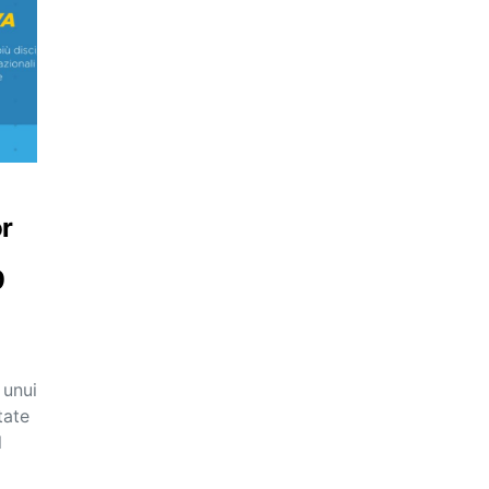
or
9
 unui
tate
l