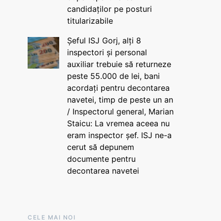
candidaților pe posturi
titularizabile
Șeful ISJ Gorj, alți 8
inspectori și personal
auxiliar trebuie să returneze
peste 55.000 de lei, bani
acordați pentru decontarea
navetei, timp de peste un an
/ Inspectorul general, Marian
Staicu: La vremea aceea nu
eram inspector șef. ISJ ne-a
cerut să depunem
documente pentru
decontarea navetei
CELE MAI NOI