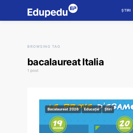
ȘTIRI
BROWSING TAG
bacalaureat Italia
1 post
Bacalaureat 2026
Educație
Știri