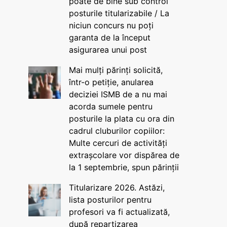
poate de bine sub control
posturile titularizabile / La
niciun concurs nu poți
garanta de la început
asigurarea unui post
Mai mulți părinți solicită,
într-o petiție, anularea
deciziei ISMB de a nu mai
acorda sumele pentru
posturile la plata cu ora din
cadrul cluburilor copiilor:
Multe cercuri de activități
extrașcolare vor dispărea de
la 1 septembrie, spun părinții
Titularizare 2026. Astăzi,
lista posturilor pentru
profesori va fi actualizată,
după repartizarea