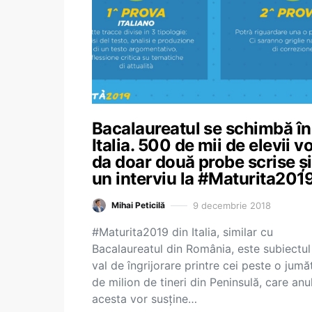
Bacalaureatul se schimbă în
Italia. 500 de mii de elevii v
da doar două probe scrise și
un interviu la #Maturita201
9 decembrie 2018
Mihai Peticilă
#Maturita2019 din Italia, similar cu
Bacalaureatul din România, este subiectul
val de îngrijorare printre cei peste o jumă
de milion de tineri din Peninsulă, care anu
acesta vor susține…