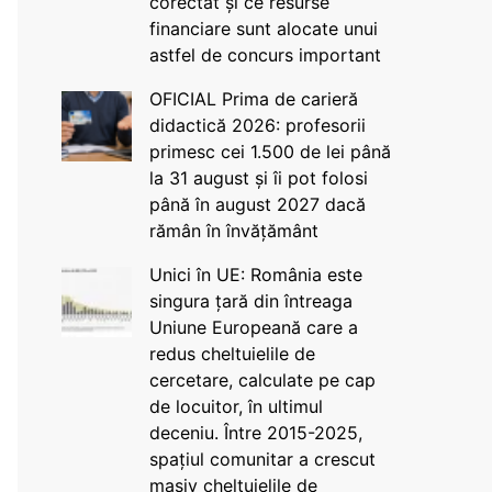
corectat și ce resurse
financiare sunt alocate unui
astfel de concurs important
OFICIAL Prima de carieră
didactică 2026: profesorii
primesc cei 1.500 de lei până
la 31 august și îi pot folosi
până în august 2027 dacă
rămân în învățământ
Unici în UE: România este
singura țară din întreaga
Uniune Europeană care a
redus cheltuielile de
cercetare, calculate pe cap
de locuitor, în ultimul
deceniu. Între 2015-2025,
spațiul comunitar a crescut
masiv cheltuielile de