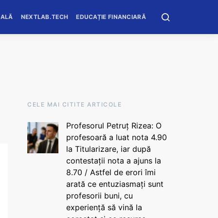
OALĂ
NEXTLAB.TECH
EDUCAȚIE FINANCIARĂ
CELE MAI CITITE ARTICOLE
Profesorul Petruț Rizea: O
profesoară a luat nota 4.90
la Titularizare, iar după
contestații nota a ajuns la
8.70 / Astfel de erori îmi
arată ce entuziasmați sunt
profesorii buni, cu
experiență să vină la