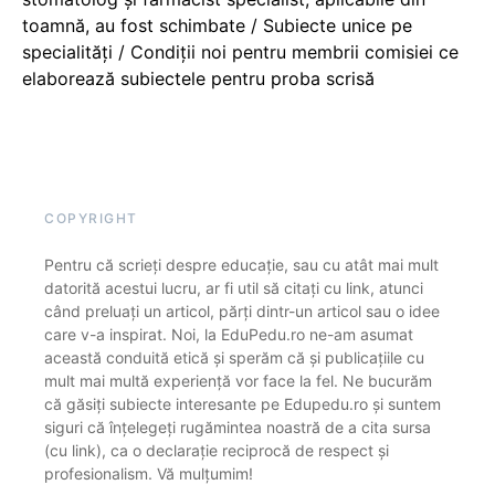
toamnă, au fost schimbate / Subiecte unice pe
specialități / Condiții noi pentru membrii comisiei ce
elaborează subiectele pentru proba scrisă
COPYRIGHT
Pentru că scrieți despre educație, sau cu atât mai mult
datorită acestui lucru, ar fi util să citați cu link, atunci
când preluați un articol, părți dintr-un articol sau o idee
care v-a inspirat. Noi, la EduPedu.ro ne-am asumat
această conduită etică și sperăm că și publicațiile cu
mult mai multă experiență vor face la fel. Ne bucurăm
că găsiți subiecte interesante pe Edupedu.ro și suntem
siguri că înțelegeți rugămintea noastră de a cita sursa
(cu link), ca o declarație reciprocă de respect și
profesionalism. Vă mulțumim!