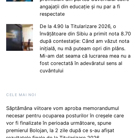
angajații din educație și nu par a fi
respectate
De la 4.90 la Titularizare 2026, o
învățătoare din Sibiu a primit nota 8.70
după contestație: Când am văzut nota
inițială, nu mă puteam opri din plâns.
Mi-am dat seama că lucrarea mea nu a
fost corectată în adevăratul sens al
cuvântului
CELE MAI NOI
Săptămâna viitoare vom aproba memorandumul
necesar pentru ocuparea posturilor în creșele care
vor fi finalizate în perioada următoare, spune
premierul Bolojan, la 2 zile după ce s-au afișat
rezultatele finale de la Titularizare 2026