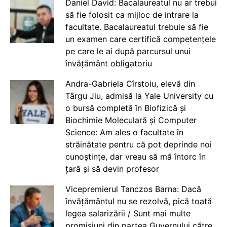
Daniel David: Bacalaureatul nu ar trebui
să fie folosit ca mijloc de intrare la
facultate. Bacalaureatul trebuie să fie
un examen care certifică competențele
pe care le ai după parcursul unui
învățământ obligatoriu
Andra-Gabriela Cîrstoiu, elevă din
Târgu Jiu, admisă la Yale University cu
o bursă completă în Biofizică și
Biochimie Moleculară și Computer
Science: Am ales o facultate în
străinătate pentru că pot deprinde noi
cunoștințe, dar vreau să mă întorc în
țară și să devin profesor
Vicepremierul Tanczos Barna: Dacă
învățământul nu se rezolvă, pică toată
legea salarizării / Sunt mai multe
promisiuni din partea Guvernului către