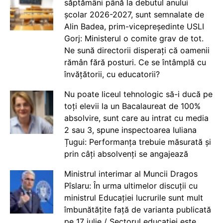
săptămâni până la debutul anului
școlar 2026-2027, sunt semnalate de
Alin Badea, prim-vicepreședinte USLI
Gorj: Ministerul o comite grav de tot.
Ne sună directorii disperați că oamenii
rămân fără posturi. Ce se întâmplă cu
învățătorii, cu educatorii?
Nu poate liceul tehnologic să-i ducă pe
toți elevii la un Bacalaureat de 100%
absolvire, sunt care au intrat cu media
2 sau 3, spune inspectoarea Iuliana
Țugui: Performanța trebuie măsurată și
prin câți absolvenți se angajează
Ministrul interimar al Muncii Dragos
Pîslaru: În urma ultimelor discuții cu
ministrul Educației lucrurile sunt mult
îmbunătățite față de varianta publicată
pe 17 iulie / Sectorul educației este