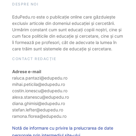
DESPRE NOI
EduPedu.ro este o publicație online care găzduiește
exclusiv articole din domeniul educației și cercetării.
Urmărim constant cum sunt educați copiii noștri, cine și
cum face politicile din educație și cercetare, cine și cum
îi formează pe profesori, cât de adecvate la lumea în
care trăim sunt sistemele de educație și cercetare.
CONTACT REDACȚIE
Adrese e-mail
raluca.pantazi@edupedu.ro
mihai.peticila@edupedu.ro
costin.ionescu@edupedu.ro
alexa.stanescu@edupedu.ro
diana.ghimisi@edupedu.ro
stefan.lefter@edupedu.ro
ramona.florea@edupedu.ro
Notă de informare cu privire la prelucrarea de date
personale prin intermediul site-ului