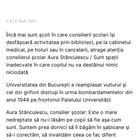
CELE MAI NOI
Încă mai sunt școli în care consilierii școlari își
desfășoară activitatea prin biblioteci, pe la cabinetul
medical, pe holuri sau în cancelarii, atrage atenția
consilierul școlar Aura Stănculescu / Sunt spații
inadecvate în care copilul nu va destăinui nimic
niciodată
Universitatea din București a reamplasat vulturul și
cei doi grifoni distruși în urma bombardamentelor din
anul 1944 pe frontonul Palatului Universității
Aura Stănculescu, consilier școlar: Este o mare
nedreptate să nu-i lăsăm pe copii să fie așa cum
sunt. Suntem prea dornici să îi băgăm în șabloane și
să-i corectăm, să invalidăm ceea ce fac diferit