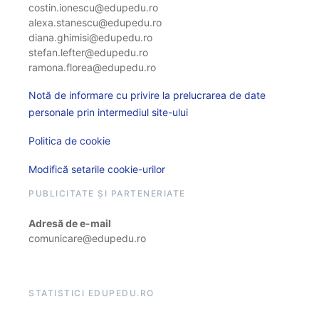
costin.ionescu@edupedu.ro
alexa.stanescu@edupedu.ro
diana.ghimisi@edupedu.ro
stefan.lefter@edupedu.ro
ramona.florea@edupedu.ro
Notă de informare cu privire la prelucrarea de date
personale prin intermediul site-ului
Politica de cookie
Modifică setarile cookie-urilor
PUBLICITATE ȘI PARTENERIATE
Adresă de e-mail
comunicare@edupedu.ro
STATISTICI EDUPEDU.RO