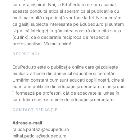
care v-a inspirat. Noi, la EduPedu.ro ne-am asumat
această conduită etică și sperăm că și publicațiile cu
mult mai multă experiență vor face la fel. Ne bucurăm
că găsiți subiecte interesante pe Edupedu.ro și suntem
siguri că înțelegeți rugămintea noastră de a cita sursa
(cu link), ca o declarație reciprocă de respect și
profesionalism. Vă mulțumim!
DESPRE NOI
EduPedu.ro este o publicație online care găzduiește
exclusiv articole din domeniul educației și cercetării.
Urmărim constant cum sunt educați copiii noștri, cine și
cum face politicile din educație și cercetare, cine și cum
îi formează pe profesori, cât de adecvate la lumea în
care trăim sunt sistemele de educație și cercetare.
CONTACT REDACȚIE
Adrese e-mail
raluca.pantazi@edupedu.ro
mihai.peticila@edupedu.ro