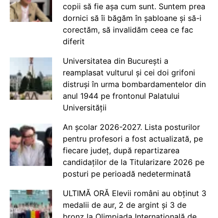
copii să fie așa cum sunt. Suntem prea
dornici să îi băgăm în șabloane și să-i
corectăm, să invalidăm ceea ce fac
diferit
Universitatea din București a
reamplasat vulturul și cei doi grifoni
distruși în urma bombardamentelor din
anul 1944 pe frontonul Palatului
Universității
An școlar 2026-2027. Lista posturilor
pentru profesori a fost actualizată, pe
fiecare județ, după repartizarea
candidaților de la Titularizare 2026 pe
posturi pe perioadă nedeterminată
ULTIMĂ ORĂ Elevii români au obținut 3
medalii de aur, 2 de argint și 3 de
bronz la Olimpiada Internațională de