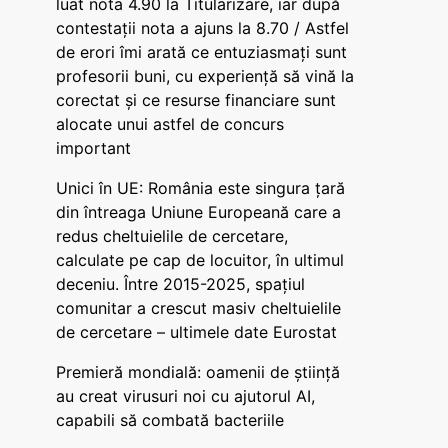
luat nota 4.90 la Titularizare, iar după
contestații nota a ajuns la 8.70 / Astfel
de erori îmi arată ce entuziasmați sunt
profesorii buni, cu experiență să vină la
corectat și ce resurse financiare sunt
alocate unui astfel de concurs
important
Unici în UE: România este singura țară
din întreaga Uniune Europeană care a
redus cheltuielile de cercetare,
calculate pe cap de locuitor, în ultimul
deceniu. Între 2015-2025, spațiul
comunitar a crescut masiv cheltuielile
de cercetare – ultimele date Eurostat
Premieră mondială: oamenii de știință
au creat virusuri noi cu ajutorul AI,
capabili să combată bacteriile