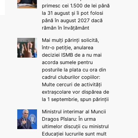
primesc cei 1.500 de lei până
la 31 august și îi pot folosi
până în august 2027 dacă
rămân în învățământ
Mai mulți părinți solicită,
într-o petiție, anularea
deciziei ISMB de a nu mai
acorda sumele pentru
posturile la plata cu ora din
cadrul cluburilor copiilor:
Multe cercuri de activități
extrașcolare vor dispărea de
la 1 septembrie, spun părinții
Ministrul interimar al Muncii
Dragos Pîslaru: În urma
ultimelor discuții cu ministrul
Educației lucrurile sunt mult