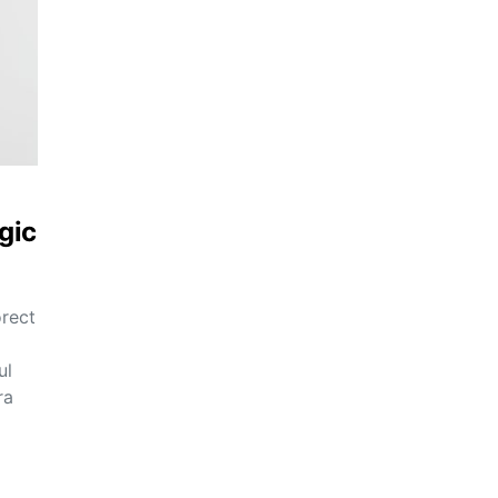
gic
orect
ul
ra