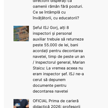
directorii disperați că
oamenii rămân fără posturi.
Ce se întâmplă cu
învățătorii, cu educatorii?
Șeful ISJ Gorj, alți 8
inspectori și personal
auxiliar trebuie să returneze
peste 55.000 de lei, bani
acordați pentru decontarea
navetei, timp de peste un an
/ Inspectorul general, Marian
Staicu: La vremea aceea nu
eram inspector șef. ISJ ne-a
cerut să depunem
documente pentru
decontarea navetei
OFICIAL Prima de carieră
didactică 2026: profesorii