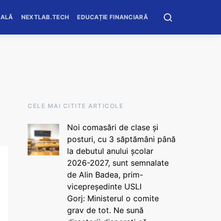
OALĂ
NEXTLAB.TECH
EDUCAȚIE FINANCIARĂ
CELE MAI CITITE ARTICOLE
Noi comasări de clase și
posturi, cu 3 săptămâni până
la debutul anului școlar
2026-2027, sunt semnalate
de Alin Badea, prim-
vicepreședinte USLI
Gorj: Ministerul o comite
grav de tot. Ne sună