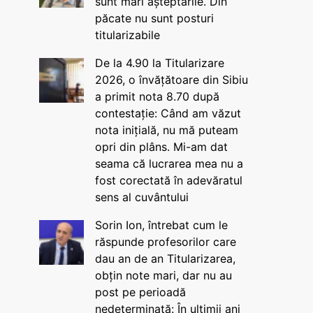
sunt mari așteptările. Din
păcate nu sunt posturi
titularizabile
De la 4.90 la Titularizare
2026, o învățătoare din Sibiu
a primit nota 8.70 după
contestație: Când am văzut
nota inițială, nu mă puteam
opri din plâns. Mi-am dat
seama că lucrarea mea nu a
fost corectată în adevăratul
sens al cuvântului
Sorin Ion, întrebat cum le
răspunde profesorilor care
dau an de an Titularizarea,
obțin note mari, dar nu au
post pe perioadă
nedeterminată: În ultimii ani