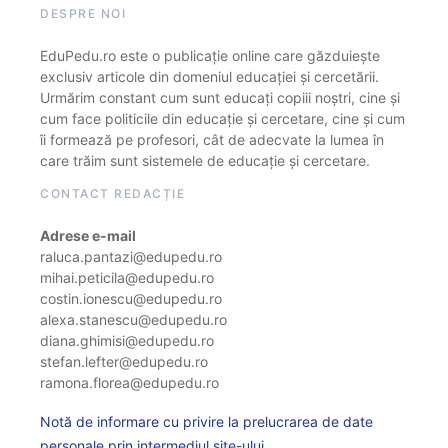
DESPRE NOI
EduPedu.ro este o publicație online care găzduiește
exclusiv articole din domeniul educației și cercetării.
Urmărim constant cum sunt educați copiii noștri, cine și
cum face politicile din educație și cercetare, cine și cum
îi formează pe profesori, cât de adecvate la lumea în
care trăim sunt sistemele de educație și cercetare.
CONTACT REDACȚIE
Adrese e-mail
raluca.pantazi@edupedu.ro
mihai.peticila@edupedu.ro
costin.ionescu@edupedu.ro
alexa.stanescu@edupedu.ro
diana.ghimisi@edupedu.ro
stefan.lefter@edupedu.ro
ramona.florea@edupedu.ro
Notă de informare cu privire la prelucrarea de date
personale prin intermediul site-ului