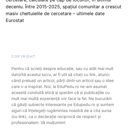
deceniu. Între 2015-2025, spațiul comunitar a crescut
masiv cheltuielile de cercetare – ultimele date
Eurostat
COPYRIGHT
Pentru că scrieți despre educație, sau cu atât mai mult
datorită acestui lucru, ar fi util să citați cu link, atunci
când preluați un articol, părți dintr-un articol sau o idee
care v-a inspirat. Noi, la EduPedu.ro ne-am asumat
această conduită etică și sperăm că și publicațiile cu
mult mai multă experiență vor face la fel. Ne bucurăm
că găsiți subiecte interesante pe Edupedu.ro și suntem
siguri că înțelegeți rugămintea noastră de a cita sursa
(cu link), ca o declarație reciprocă de respect și
profesionalism. Vă mulțumim!