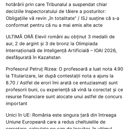
hotărârii prin care Tribunalul a suspendat chiar
deciziile Inspectoratului de tăiere a posturilor:
Obligațiile vă revin „în totalitate” / ISJ susține că s-a
conformat pentru că nu a mai emis alte acte
ULTIMĂ ORĂ Elevii români au obținut 3 medalii de
aur, 2 de argint și 3 de bronz la Olimpiada
Internațională de Inteligență Artificială – IOAI 2026,
desfășurată în Kazahstan
Profesorul Petruț Rizea: O profesoară a luat nota 4.90
la Titularizare, iar după contestații nota a ajuns la
8.70 / Astfel de erori îmi arată ce entuziasmați sunt
profesorii buni, cu experiență să vină la corectat și ce
resurse financiare sunt alocate unui astfel de concurs
important
Unici în UE: România este singura țară din întreaga
Uniune Europeană care a redus cheltuielile de
cercetare, calculate pe cap de locuitor, în ultimul