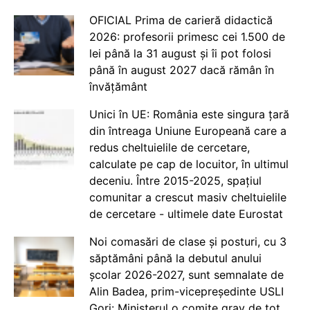
OFICIAL Prima de carieră didactică
2026: profesorii primesc cei 1.500 de
lei până la 31 august și îi pot folosi
până în august 2027 dacă rămân în
învățământ
Unici în UE: România este singura țară
din întreaga Uniune Europeană care a
redus cheltuielile de cercetare,
calculate pe cap de locuitor, în ultimul
deceniu. Între 2015-2025, spațiul
comunitar a crescut masiv cheltuielile
de cercetare - ultimele date Eurostat
Noi comasări de clase și posturi, cu 3
săptămâni până la debutul anului
școlar 2026-2027, sunt semnalate de
Alin Badea, prim-vicepreședinte USLI
Gorj: Ministerul o comite grav de tot.