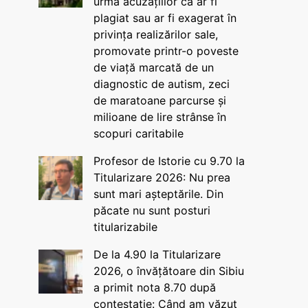
urma acuzațiilor că ar fi
plagiat sau ar fi exagerat în
privința realizărilor sale,
promovate printr-o poveste
de viață marcată de un
diagnostic de autism, zeci
de maratoane parcurse și
milioane de lire strânse în
scopuri caritabile
Profesor de Istorie cu 9.70 la
Titularizare 2026: Nu prea
sunt mari așteptările. Din
păcate nu sunt posturi
titularizabile
De la 4.90 la Titularizare
2026, o învățătoare din Sibiu
a primit nota 8.70 după
contestație: Când am văzut