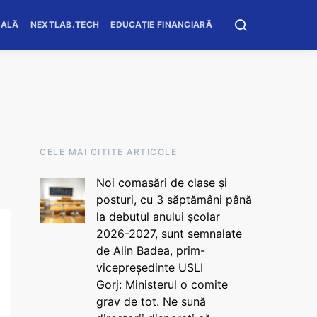
OALĂ
NEXTLAB.TECH
EDUCAȚIE FINANCIARĂ
CELE MAI CITITE ARTICOLE
Noi comasări de clase și
posturi, cu 3 săptămâni până
la debutul anului școlar
2026-2027, sunt semnalate
de Alin Badea, prim-
vicepreședinte USLI
Gorj: Ministerul o comite
grav de tot. Ne sună