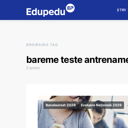
ȘTIRI
BROWSING TAG
bareme teste antrename
2 posts
Bacalaureat 2026
Evaluare Națională 2026