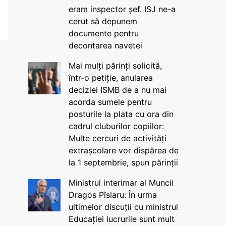
eram inspector șef. ISJ ne-a
cerut să depunem
documente pentru
decontarea navetei
Mai mulți părinți solicită,
într-o petiție, anularea
deciziei ISMB de a nu mai
acorda sumele pentru
posturile la plata cu ora din
cadrul cluburilor copiilor:
Multe cercuri de activități
extrașcolare vor dispărea de
la 1 septembrie, spun părinții
Ministrul interimar al Muncii
Dragos Pîslaru: În urma
ultimelor discuții cu ministrul
Educației lucrurile sunt mult