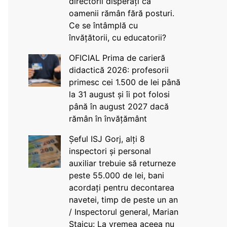
directorii disperați că
oamenii rămân fără posturi.
Ce se întâmplă cu
învățătorii, cu educatorii?
OFICIAL Prima de carieră
didactică 2026: profesorii
primesc cei 1.500 de lei până
la 31 august și îi pot folosi
până în august 2027 dacă
rămân în învățământ
Șeful ISJ Gorj, alți 8
inspectori și personal
auxiliar trebuie să returneze
peste 55.000 de lei, bani
acordați pentru decontarea
navetei, timp de peste un an
/ Inspectorul general, Marian
Staicu: La vremea aceea nu