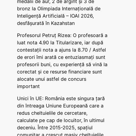
medalii de aur, 2 de argint și 3 de
bronz la Olimpiada Internațională de
Inteligență Artificială – IOAI 2026,
desfășurată în Kazahstan
Profesorul Petruț Rizea: O profesoară a
luat nota 4.90 la Titularizare, iar după
contestații nota a ajuns la 8.70 / Astfel
de erori îmi arată ce entuziasmați sunt
profesorii buni, cu experiență să vină la
corectat și ce resurse financiare sunt
alocate unui astfel de concurs
important
Unici în UE: România este singura țară
din întreaga Uniune Europeană care a
redus cheltuielile de cercetare,
calculate pe cap de locuitor, în ultimul
deceniu. Între 2015-2025, spațiul
comunitar a crescut masiv cheltuielile