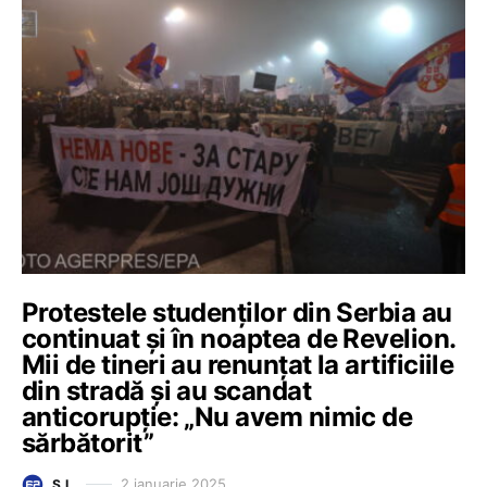
Protestele studenților din Serbia au
continuat și în noaptea de Revelion.
Mii de tineri au renunțat la artificiile
din stradă și au scandat
anticorupție: „Nu avem nimic de
sărbătorit”
2 ianuarie 2025
Ș.L.