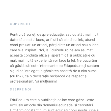
COPYRIGHT
Pentru că scrieți despre educație, sau cu atât mai mult
datorită acestui lucru, ar fi util să citați cu link, atunci
când preluați un articol, părți dintr-un articol sau o idee
care v-a inspirat. Noi, la EduPedu.ro ne-am asumat
această conduită etică și sperăm că și publicațiile cu
mult mai multă experiență vor face la fel. Ne bucurăm
că găsiți subiecte interesante pe Edupedu.ro și suntem
siguri că înțelegeți rugămintea noastră de a cita sursa
(cu link), ca o declarație reciprocă de respect și
profesionalism. Vă mulțumim!
DESPRE NOI
EduPedu.ro este o publicație online care găzduiește
exclusiv articole din domeniul educației și cercetării.
Urmărim constant cum sunt educați copiii noștri, cine și