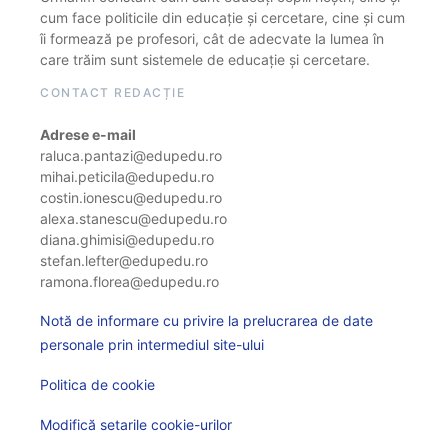
cum face politicile din educație și cercetare, cine și cum
îi formează pe profesori, cât de adecvate la lumea în
care trăim sunt sistemele de educație și cercetare.
CONTACT REDACȚIE
Adrese e-mail
raluca.pantazi@edupedu.ro
mihai.peticila@edupedu.ro
costin.ionescu@edupedu.ro
alexa.stanescu@edupedu.ro
diana.ghimisi@edupedu.ro
stefan.lefter@edupedu.ro
ramona.florea@edupedu.ro
Notă de informare cu privire la prelucrarea de date
personale prin intermediul site-ului
Politica de cookie
Modifică setarile cookie-urilor