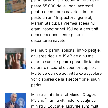
peste 55.000 de lei, bani acordați
pentru decontarea navetei, timp de
peste un an / Inspectorul general,
Marian Staicu: La vremea aceea nu
eram inspector șef. ISJ ne-a cerut să
depunem documente pentru
decontarea navetei
Mai mulți părinți solicită, într-o petiție,
anularea deciziei ISMB de a nu mai
acorda sumele pentru posturile la plata
cu ora din cadrul cluburilor copiilor:
Multe cercuri de activități extrașcolare
vor dispărea de la 1 septembrie, spun
părinții
Ministrul interimar al Muncii Dragos
Pîslaru: În urma ultimelor discuții cu
ministrul Educației lucrurile sunt mult