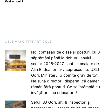
Vezi articolul
CELE MAI CITITE ARTICOLE
Noi comasări de clase și posturi, cu 3
săptămâni până la debutul anului
școlar 2026-2027, sunt semnalate de
Alin Badea, prim-vicepreședinte USLI
Gorj: Ministerul o comite grav de tot.
Ne sună directorii disperați că oamenii
rămân fără posturi. Ce se întâmplă cu
învățătorii, cu educatorii?
Șeful ISJ Gorj, alți 8 inspectori și
personal auxiliar trebuie să returneze