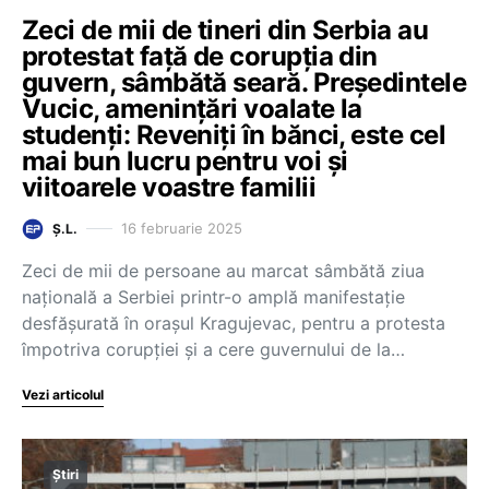
Zeci de mii de tineri din Serbia au
protestat față de corupția din
guvern, sâmbătă seară. Președintele
Vucic, amenințări voalate la
studenți: Reveniți în bănci, este cel
mai bun lucru pentru voi și
viitoarele voastre familii
16 februarie 2025
Ș.L.
Zeci de mii de persoane au marcat sâmbătă ziua
națională a Serbiei printr-o amplă manifestație
desfășurată în orașul Kragujevac, pentru a protesta
împotriva corupției și a cere guvernului de la…
Vezi articolul
Știri