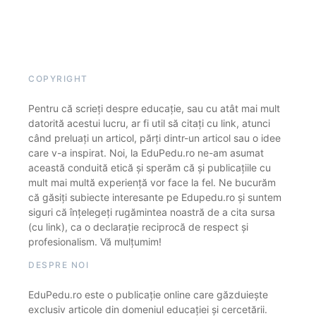
COPYRIGHT
Pentru că scrieți despre educație, sau cu atât mai mult
datorită acestui lucru, ar fi util să citați cu link, atunci
când preluați un articol, părți dintr-un articol sau o idee
care v-a inspirat. Noi, la EduPedu.ro ne-am asumat
această conduită etică și sperăm că și publicațiile cu
mult mai multă experiență vor face la fel. Ne bucurăm
că găsiți subiecte interesante pe Edupedu.ro și suntem
siguri că înțelegeți rugămintea noastră de a cita sursa
(cu link), ca o declarație reciprocă de respect și
profesionalism. Vă mulțumim!
DESPRE NOI
EduPedu.ro este o publicație online care găzduiește
exclusiv articole din domeniul educației și cercetării.