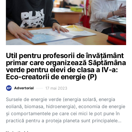
Util pentru profesorii de învățământ
primar care organizează Săptămâna
verde pentru elevi de clasa a IV-a:
Eco-creatorii de energie (P)
17 mai 2023
Advertorial
Sursele de energie verde (energia solară, energia
eoliană, biomasa, hidroenergia), economia de energie
și comportamentele pe care cei mici le pot pune în
practică pentru a proteja planeta sunt principalele…