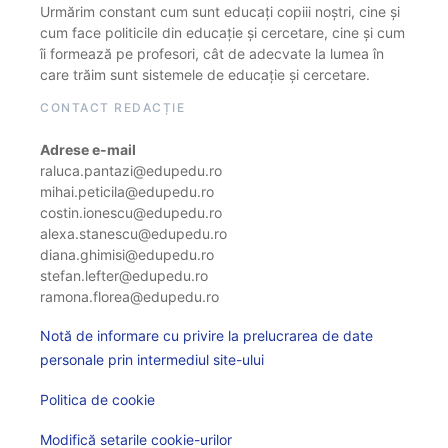
Urmărim constant cum sunt educați copiii noștri, cine și
cum face politicile din educație și cercetare, cine și cum
îi formează pe profesori, cât de adecvate la lumea în
care trăim sunt sistemele de educație și cercetare.
CONTACT REDACȚIE
Adrese e-mail
raluca.pantazi@edupedu.ro
mihai.peticila@edupedu.ro
costin.ionescu@edupedu.ro
alexa.stanescu@edupedu.ro
diana.ghimisi@edupedu.ro
stefan.lefter@edupedu.ro
ramona.florea@edupedu.ro
Notă de informare cu privire la prelucrarea de date
personale prin intermediul site-ului
Politica de cookie
Modifică setarile cookie-urilor