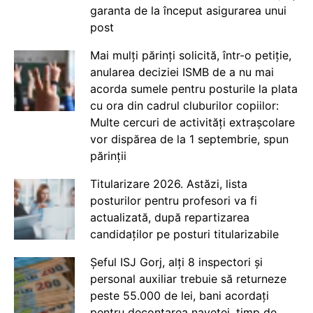
garanta de la început asigurarea unui
post
Mai mulți părinți solicită, într-o petiție,
anularea deciziei ISMB de a nu mai
acorda sumele pentru posturile la plata
cu ora din cadrul cluburilor copiilor:
Multe cercuri de activități extrașcolare
vor dispărea de la 1 septembrie, spun
părinții
Titularizare 2026. Astăzi, lista
posturilor pentru profesori va fi
actualizată, după repartizarea
candidaților pe posturi titularizabile
Șeful ISJ Gorj, alți 8 inspectori și
personal auxiliar trebuie să returneze
peste 55.000 de lei, bani acordați
pentru decontarea navetei, timp de