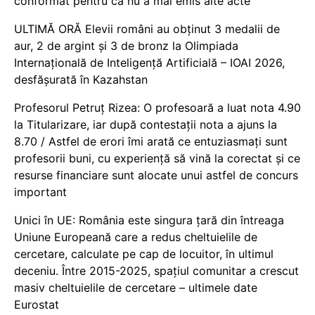
conformat pentru că nu a mai emis alte acte
ULTIMĂ ORĂ Elevii români au obținut 3 medalii de
aur, 2 de argint și 3 de bronz la Olimpiada
Internațională de Inteligență Artificială – IOAI 2026,
desfășurată în Kazahstan
Profesorul Petruț Rizea: O profesoară a luat nota 4.90
la Titularizare, iar după contestații nota a ajuns la
8.70 / Astfel de erori îmi arată ce entuziasmați sunt
profesorii buni, cu experiență să vină la corectat și ce
resurse financiare sunt alocate unui astfel de concurs
important
Unici în UE: România este singura țară din întreaga
Uniune Europeană care a redus cheltuielile de
cercetare, calculate pe cap de locuitor, în ultimul
deceniu. Între 2015-2025, spațiul comunitar a crescut
masiv cheltuielile de cercetare – ultimele date
Eurostat