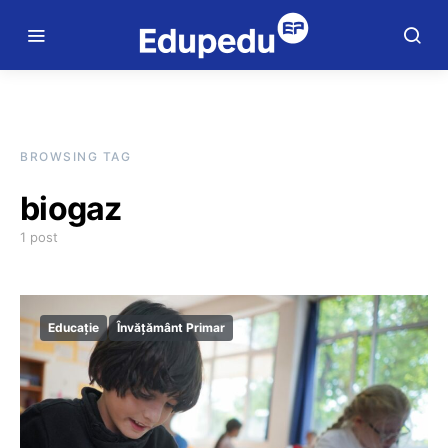
BROWSING TAG
biogaz
1 post
Educație
Învățământ Primar