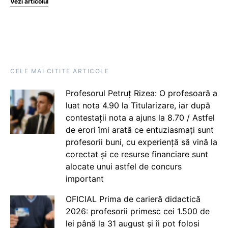
Vezi articolul
CELE MAI CITITE ARTICOLE
Profesorul Petruț Rizea: O profesoară a
luat nota 4.90 la Titularizare, iar după
contestații nota a ajuns la 8.70 / Astfel
de erori îmi arată ce entuziasmați sunt
profesorii buni, cu experiență să vină la
corectat și ce resurse financiare sunt
alocate unui astfel de concurs
important
OFICIAL Prima de carieră didactică
2026: profesorii primesc cei 1.500 de
lei până la 31 august și îi pot folosi