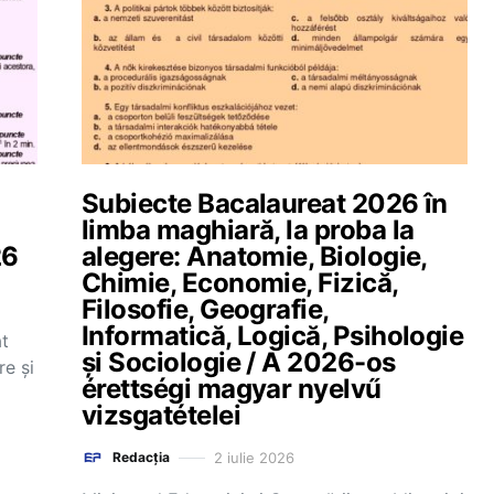
Subiecte Bacalaureat 2026 în
limba maghiară, la proba la
26
alegere: Anatomie, Biologie,
Chimie, Economie, Fizică,
Filosofie, Geografie,
Informatică, Logică, Psihologie
at
și Sociologie / A 2026-os
re și
érettségi magyar nyelvű
vizsgatételei
2 iulie 2026
Redacția