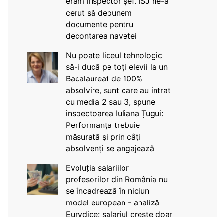
eram inspector șef. ISJ ne-a
cerut să depunem
documente pentru
decontarea navetei
Nu poate liceul tehnologic
să-i ducă pe toți elevii la un
Bacalaureat de 100%
absolvire, sunt care au intrat
cu media 2 sau 3, spune
inspectoarea Iuliana Țugui:
Performanța trebuie
măsurată și prin câți
absolvenți se angajează
Evoluția salariilor
profesorilor din România nu
se încadrează în niciun
model european - analiză
Eurydice: salariul crește doar