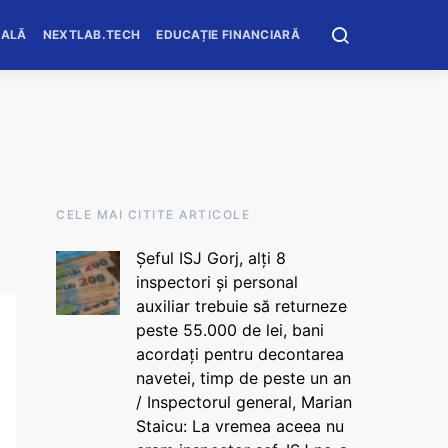
OALĂ
NEXTLAB.TECH
EDUCAȚIE FINANCIARĂ
CELE MAI CITITE ARTICOLE
Șeful ISJ Gorj, alți 8
inspectori și personal
auxiliar trebuie să returneze
peste 55.000 de lei, bani
acordați pentru decontarea
navetei, timp de peste un an
/ Inspectorul general, Marian
Staicu: La vremea aceea nu