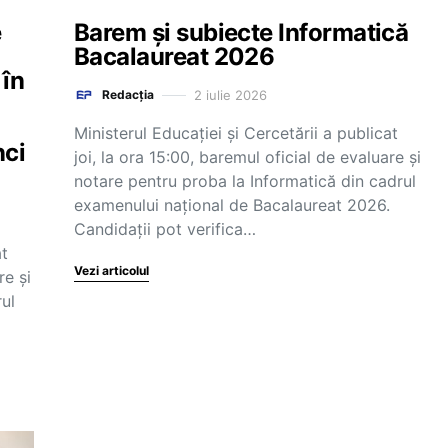
e
Barem și subiecte Informatică
Bacalaureat 2026
 în
2 iulie 2026
Redacția
Ministerul Educației și Cercetării a publicat
nci
joi, la ora 15:00, baremul oficial de evaluare și
notare pentru proba la Informatică din cadrul
examenului național de Bacalaureat 2026.
Candidații pot verifica…
at
Vezi articolul
re și
ul