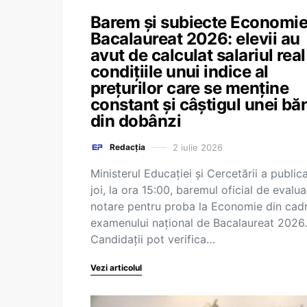
Barem și subiecte Economi
Bacalaureat 2026: elevii au
avut de calculat salariul real
condițiile unui indice al
prețurilor care se menține
constant și câștigul unei bă
din dobânzi
2 iulie 2026
Redacția
Ministerul Educației și Cercetării a public
joi, la ora 15:00, baremul oficial de evalua
notare pentru proba la Economie din cadr
examenului național de Bacalaureat 2026.
Candidații pot verifica…
Vezi articolul