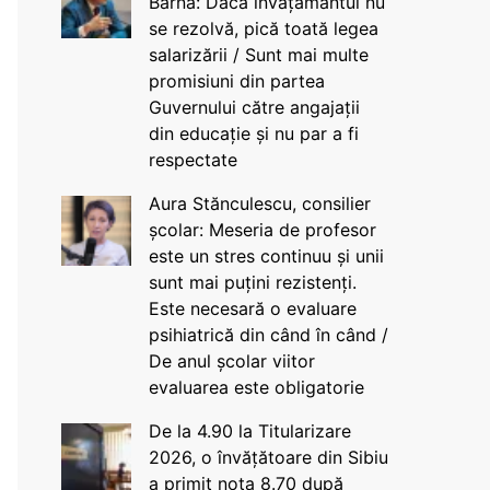
Barna: Dacă învățământul nu
se rezolvă, pică toată legea
salarizării / Sunt mai multe
promisiuni din partea
Guvernului către angajații
din educație și nu par a fi
respectate
Aura Stănculescu, consilier
școlar: Meseria de profesor
este un stres continuu și unii
sunt mai puțini rezistenți.
Este necesară o evaluare
psihiatrică din când în când /
De anul școlar viitor
evaluarea este obligatorie
De la 4.90 la Titularizare
2026, o învățătoare din Sibiu
a primit nota 8.70 după