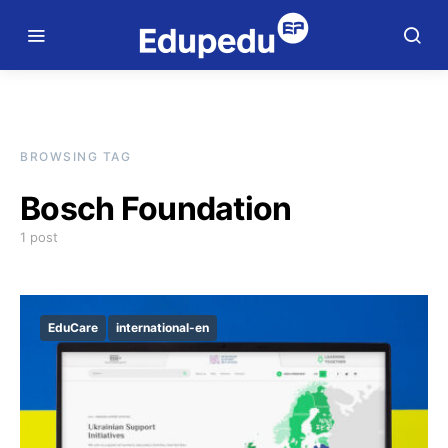
BROWSING TAG
Bosch Foundation
1 post
EduCare
international-en