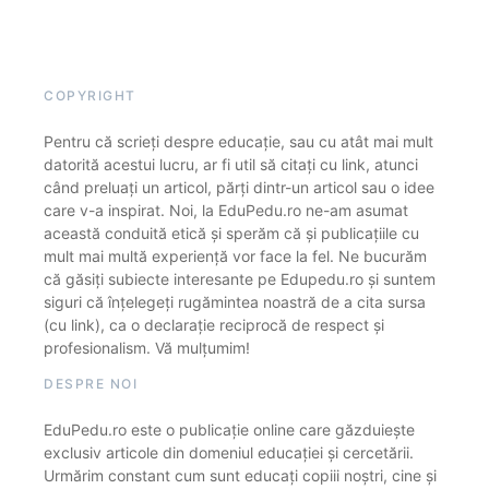
COPYRIGHT
Pentru că scrieți despre educație, sau cu atât mai mult
datorită acestui lucru, ar fi util să citați cu link, atunci
când preluați un articol, părți dintr-un articol sau o idee
care v-a inspirat. Noi, la EduPedu.ro ne-am asumat
această conduită etică și sperăm că și publicațiile cu
mult mai multă experiență vor face la fel. Ne bucurăm
că găsiți subiecte interesante pe Edupedu.ro și suntem
siguri că înțelegeți rugămintea noastră de a cita sursa
(cu link), ca o declarație reciprocă de respect și
profesionalism. Vă mulțumim!
DESPRE NOI
EduPedu.ro este o publicație online care găzduiește
exclusiv articole din domeniul educației și cercetării.
Urmărim constant cum sunt educați copiii noștri, cine și