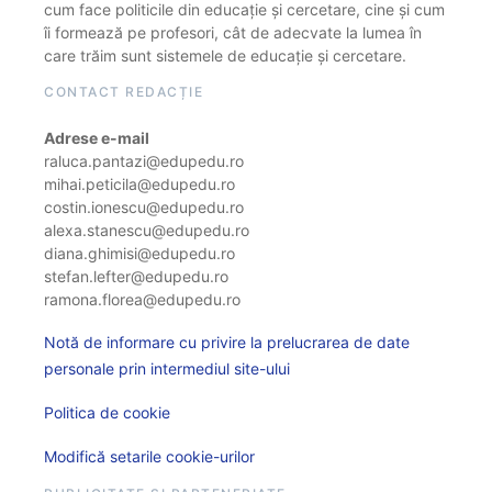
cum face politicile din educație și cercetare, cine și cum
îi formează pe profesori, cât de adecvate la lumea în
care trăim sunt sistemele de educație și cercetare.
CONTACT REDACȚIE
Adrese e-mail
raluca.pantazi@edupedu.ro
mihai.peticila@edupedu.ro
costin.ionescu@edupedu.ro
alexa.stanescu@edupedu.ro
diana.ghimisi@edupedu.ro
stefan.lefter@edupedu.ro
ramona.florea@edupedu.ro
Notă de informare cu privire la prelucrarea de date
personale prin intermediul site-ului
Politica de cookie
Modifică setarile cookie-urilor