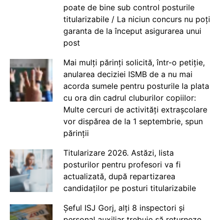
poate de bine sub control posturile
titularizabile / La niciun concurs nu poți
garanta de la început asigurarea unui
post
Mai mulți părinți solicită, într-o petiție,
anularea deciziei ISMB de a nu mai
acorda sumele pentru posturile la plata
cu ora din cadrul cluburilor copiilor:
Multe cercuri de activități extrașcolare
vor dispărea de la 1 septembrie, spun
părinții
Titularizare 2026. Astăzi, lista
posturilor pentru profesori va fi
actualizată, după repartizarea
candidaților pe posturi titularizabile
Șeful ISJ Gorj, alți 8 inspectori și
personal auxiliar trebuie să returneze