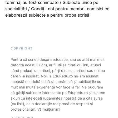
toamnă, au fost schimbate / Subiecte unice pe
specialități / Condiții noi pentru membrii comisiei ce
elaborează subiectele pentru proba scrisă
COPYRIGHT
Pentru că scrieți despre educație, sau cu atât mai mult
datorită acestui lucru, ar fi util să citați cu link, atunci
când preluați un articol, părți dintr-un articol sau o idee
care v-a inspirat. Noi, la EduPedu.ro ne-am asumat
această conduită etică și sperăm că și publicațiile cu
mult mai multă experiență vor face la fel. Ne bucurăm
că găsiți subiecte interesante pe Edupedu.ro și suntem
siguri că înțelegeți rugămintea noastră de a cita sursa
(cu link), ca o declarație reciprocă de respect și
profesionalism. Vă mulțumim!
DESPRE NOI