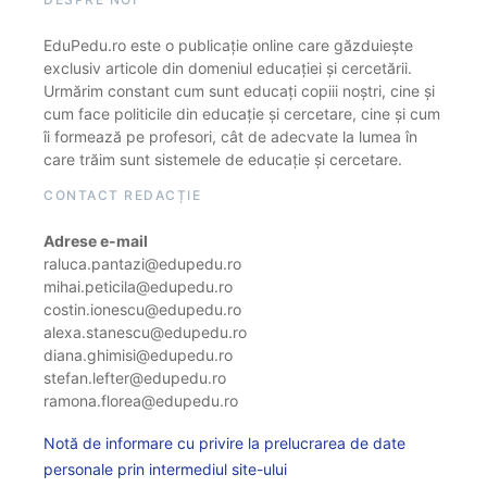
EduPedu.ro este o publicație online care găzduiește
exclusiv articole din domeniul educației și cercetării.
Urmărim constant cum sunt educați copiii noștri, cine și
cum face politicile din educație și cercetare, cine și cum
îi formează pe profesori, cât de adecvate la lumea în
care trăim sunt sistemele de educație și cercetare.
CONTACT REDACȚIE
Adrese e-mail
raluca.pantazi@edupedu.ro
mihai.peticila@edupedu.ro
costin.ionescu@edupedu.ro
alexa.stanescu@edupedu.ro
diana.ghimisi@edupedu.ro
stefan.lefter@edupedu.ro
ramona.florea@edupedu.ro
Notă de informare cu privire la prelucrarea de date
personale prin intermediul site-ului