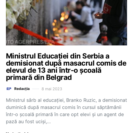
Ministrul Educației din Serbia a
demisionat după masacrul comis de
elevul de 13 ani într-o școală
primară din Belgrad
8 mai 2023
Redacția
Ministrul sârb al educaţiei, Branko Ruzic, a demisionat
duminică după masacrul comis în cursul săptămânii
într-o şcoală primară în care opt elevi şi un agent de
pază au fost ucişi,…