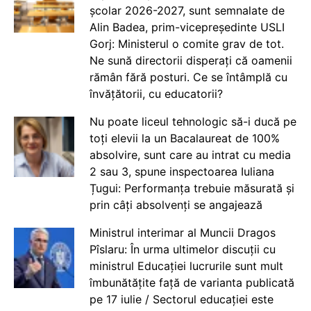
școlar 2026-2027, sunt semnalate de
Alin Badea, prim-vicepreședinte USLI
Gorj: Ministerul o comite grav de tot.
Ne sună directorii disperați că oamenii
rămân fără posturi. Ce se întâmplă cu
învățătorii, cu educatorii?
Nu poate liceul tehnologic să-i ducă pe
toți elevii la un Bacalaureat de 100%
absolvire, sunt care au intrat cu media
2 sau 3, spune inspectoarea Iuliana
Țugui: Performanța trebuie măsurată și
prin câți absolvenți se angajează
Ministrul interimar al Muncii Dragos
Pîslaru: În urma ultimelor discuții cu
ministrul Educației lucrurile sunt mult
îmbunătățite față de varianta publicată
pe 17 iulie / Sectorul educației este