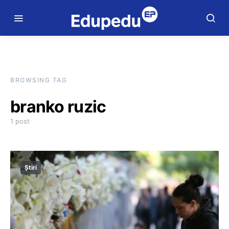
BROWSING TAG
branko ruzic
1 post
Știri