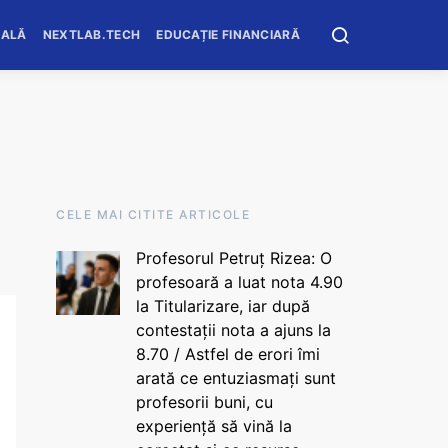
OALĂ
NEXTLAB.TECH
EDUCAȚIE FINANCIARĂ
CELE MAI CITITE ARTICOLE
Profesorul Petruț Rizea: O
profesoară a luat nota 4.90
la Titularizare, iar după
contestații nota a ajuns la
8.70 / Astfel de erori îmi
arată ce entuziasmați sunt
profesorii buni, cu
experiență să vină la