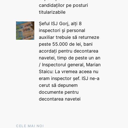
candidaților pe posturi
titularizabile
Șeful ISJ Gorj, alți 8
inspectori și personal
auxiliar trebuie să returneze
peste 55.000 de lei, bani
acordați pentru decontarea
navetei, timp de peste un an
/ Inspectorul general, Marian
Staicu: La vremea aceea nu
eram inspector șef. ISJ ne-a
cerut să depunem
documente pentru
decontarea navetei
CELE MAI NOI