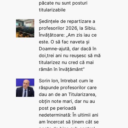
păcate nu sunt posturi
titularizabile
Ședințele de repartizare a
profesorilor 2026, la Sibiu.
Învățătoare: „Am zis iau ce
este. O să fac naveta și
Doamne-ajută, dar dacă în
doi,trei ani nu reușesc să mă
titularizez nu cred că mai
rămân în învățământ”
Sorin Ion, întrebat cum le
răspunde profesorilor care
dau an de an Titularizarea,
obțin note mari, dar nu au
post pe perioadă
nedeterminată: În ultimii ani
am încercat să ținem cât se