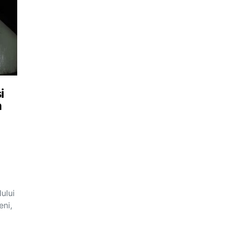
i
a
lului
eni,