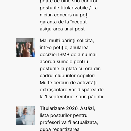
poate de bine sub control
posturile titularizabile / La
niciun concurs nu poți
garanta de la început
asigurarea unui post
Mai mulți părinți solicită,
într-o petiție, anularea
deciziei ISMB de a nu mai
acorda sumele pentru
posturile la plata cu ora din
cadrul cluburilor copiilor:
Multe cercuri de activități
extrașcolare vor dispărea de
la 1 septembrie, spun părinții
Titularizare 2026. Astăzi,
lista posturilor pentru
profesori va fi actualizată,
după repartizarea