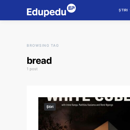
ȘTIRI
BROWSING TAG
bread
1 post
Știri