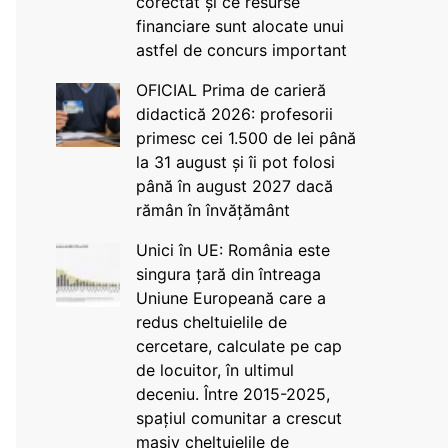
corectat și ce resurse
financiare sunt alocate unui
astfel de concurs important
OFICIAL Prima de carieră
didactică 2026: profesorii
primesc cei 1.500 de lei până
la 31 august și îi pot folosi
până în august 2027 dacă
rămân în învățământ
Unici în UE: România este
singura țară din întreaga
Uniune Europeană care a
redus cheltuielile de
cercetare, calculate pe cap
de locuitor, în ultimul
deceniu. Între 2015-2025,
spațiul comunitar a crescut
masiv cheltuielile de