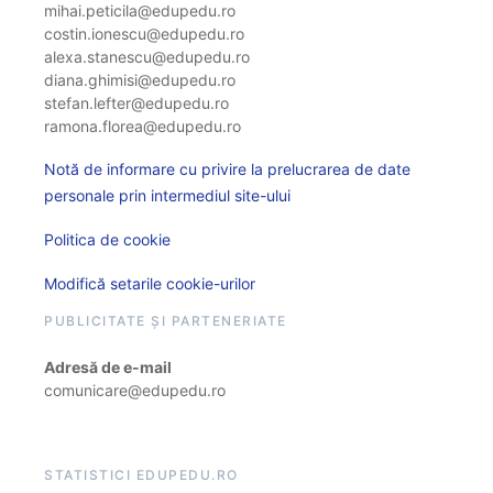
mihai.peticila@edupedu.ro
costin.ionescu@edupedu.ro
alexa.stanescu@edupedu.ro
diana.ghimisi@edupedu.ro
stefan.lefter@edupedu.ro
ramona.florea@edupedu.ro
Notă de informare cu privire la prelucrarea de date
personale prin intermediul site-ului
Politica de cookie
Modifică setarile cookie-urilor
PUBLICITATE ȘI PARTENERIATE
Adresă de e-mail
comunicare@edupedu.ro
STATISTICI EDUPEDU.RO