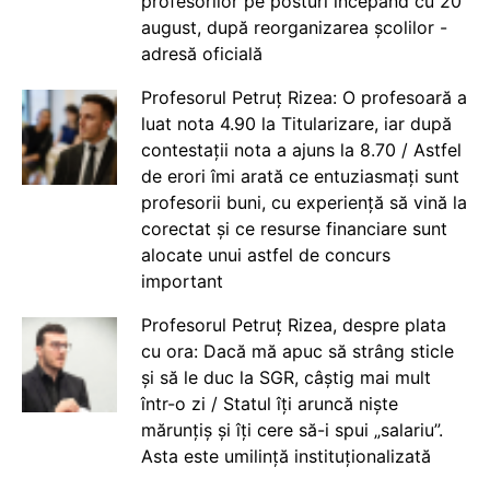
profesorilor pe posturi începând cu 20
august, după reorganizarea școlilor -
adresă oficială
Profesorul Petruț Rizea: O profesoară a
luat nota 4.90 la Titularizare, iar după
contestații nota a ajuns la 8.70 / Astfel
de erori îmi arată ce entuziasmați sunt
profesorii buni, cu experiență să vină la
corectat și ce resurse financiare sunt
alocate unui astfel de concurs
important
Profesorul Petruț Rizea, despre plata
cu ora: Dacă mă apuc să strâng sticle
și să le duc la SGR, câștig mai mult
într-o zi / Statul îți aruncă niște
mărunțiș și îți cere să-i spui „salariu”.
Asta este umilință instituționalizată