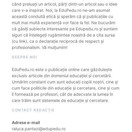
când preluați un articol, părți dintr-un articol sau o idee
care v-a inspirat. Noi, la EduPedu.ro ne-am asumat
această conduită etică și sperăm că și publicațiile cu
mult mai multă experiență vor face la fel. Ne bucurăm
că găsiți subiecte interesante pe Edupedu.ro și suntem
siguri că înțelegeți rugămintea noastră de a cita sursa
(cu link), ca o declarație reciprocă de respect și
profesionalism. Vă mulțumim!
DESPRE NOI
EduPedu.ro este o publicație online care găzduiește
exclusiv articole din domeniul educației și cercetării.
Urmărim constant cum sunt educați copiii noștri, cine și
cum face politicile din educație și cercetare, cine și cum
îi formează pe profesori, cât de adecvate la lumea în
care trăim sunt sistemele de educație și cercetare.
CONTACT REDACȚIE
Adrese e-mail
raluca.pantazi@edupedu.ro