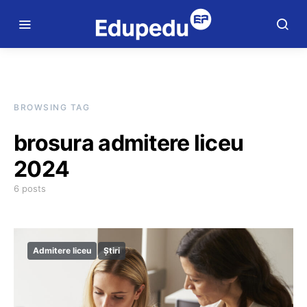
BROWSING TAG
brosura admitere liceu
2024
6 posts
Admitere liceu
Știri