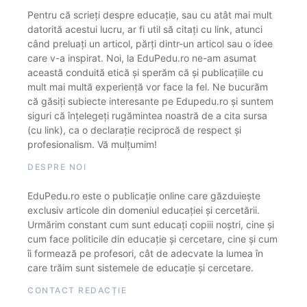
Pentru că scrieți despre educație, sau cu atât mai mult
datorită acestui lucru, ar fi util să citați cu link, atunci
când preluați un articol, părți dintr-un articol sau o idee
care v-a inspirat. Noi, la EduPedu.ro ne-am asumat
această conduită etică și sperăm că și publicațiile cu
mult mai multă experiență vor face la fel. Ne bucurăm
că găsiți subiecte interesante pe Edupedu.ro și suntem
siguri că înțelegeți rugămintea noastră de a cita sursa
(cu link), ca o declarație reciprocă de respect și
profesionalism. Vă mulțumim!
DESPRE NOI
EduPedu.ro este o publicație online care găzduiește
exclusiv articole din domeniul educației și cercetării.
Urmărim constant cum sunt educați copiii noștri, cine și
cum face politicile din educație și cercetare, cine și cum
îi formează pe profesori, cât de adecvate la lumea în
care trăim sunt sistemele de educație și cercetare.
CONTACT REDACȚIE