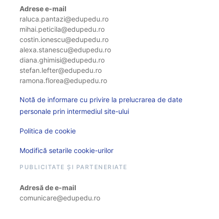
Adrese e-mail
raluca.pantazi@edupedu.ro
mihai.peticila@edupedu.ro
costin.ionescu@edupedu.ro
alexa.stanescu@edupedu.ro
diana.ghimisi@edupedu.ro
stefan.lefter@edupedu.ro
ramona.florea@edupedu.ro
Notă de informare cu privire la prelucrarea de date
personale prin intermediul site-ului
Politica de cookie
Modifică setarile cookie-urilor
PUBLICITATE ȘI PARTENERIATE
Adresă de e-mail
comunicare@edupedu.ro