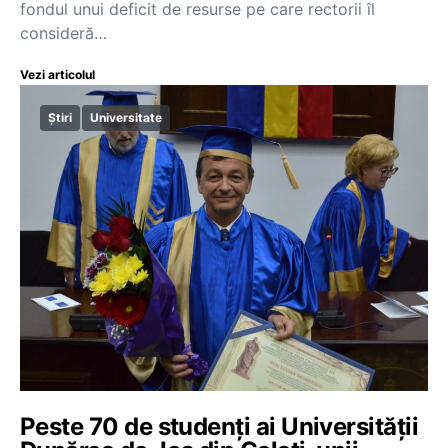
fondul unui deficit de resurse pe care rectorii îl
consideră…
Vezi articolul
Știri
Universitate
Peste 70 de studenți ai Universității