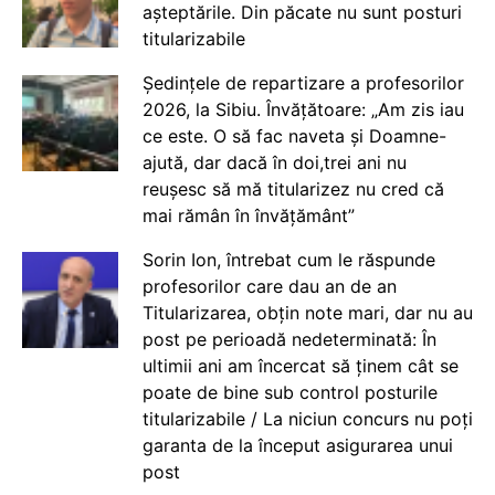
așteptările. Din păcate nu sunt posturi
titularizabile
Ședințele de repartizare a profesorilor
2026, la Sibiu. Învățătoare: „Am zis iau
ce este. O să fac naveta și Doamne-
ajută, dar dacă în doi,trei ani nu
reușesc să mă titularizez nu cred că
mai rămân în învățământ”
Sorin Ion, întrebat cum le răspunde
profesorilor care dau an de an
Titularizarea, obțin note mari, dar nu au
post pe perioadă nedeterminată: În
ultimii ani am încercat să ținem cât se
poate de bine sub control posturile
titularizabile / La niciun concurs nu poți
garanta de la început asigurarea unui
post