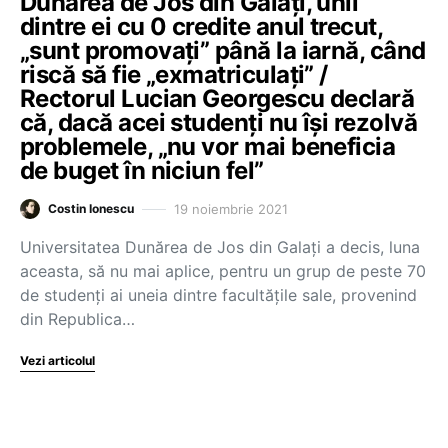
Dunărea de Jos din Galați, unii
dintre ei cu 0 credite anul trecut,
„sunt promovați” până la iarnă, când
riscă să fie „exmatriculați” /
Rectorul Lucian Georgescu declară
că, dacă acei studenți nu își rezolvă
problemele, „nu vor mai beneficia
de buget în niciun fel”
19 noiembrie 2021
Costin Ionescu
Universitatea Dunărea de Jos din Galați a decis, luna
aceasta, să nu mai aplice, pentru un grup de peste 70
de studenți ai uneia dintre facultățile sale, provenind
din Republica…
Vezi articolul