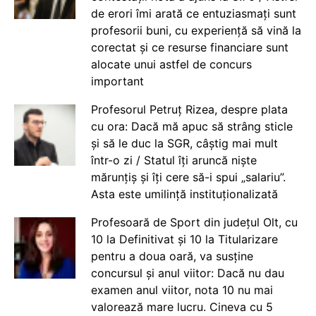
de erori îmi arată ce entuziasmați sunt
profesorii buni, cu experiență să vină la
corectat și ce resurse financiare sunt
alocate unui astfel de concurs
important
Profesorul Petruț Rizea, despre plata
cu ora: Dacă mă apuc să strâng sticle
și să le duc la SGR, câștig mai mult
într-o zi / Statul îți aruncă niște
mărunțiș și îți cere să-i spui „salariu”.
Asta este umilință instituționalizată
Profesoară de Sport din județul Olt, cu
10 la Definitivat și 10 la Titularizare
pentru a doua oară, va susține
concursul și anul viitor: Dacă nu dau
examen anul viitor, nota 10 nu mai
valorează mare lucru. Cineva cu 5