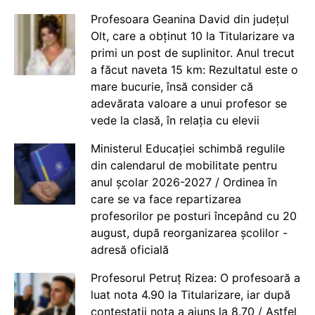
Profesoara Geanina David din județul
Olt, care a obținut 10 la Titularizare va
primi un post de suplinitor. Anul trecut
a făcut naveta 15 km: Rezultatul este o
mare bucurie, însă consider că
adevărata valoare a unui profesor se
vede la clasă, în relația cu elevii
Ministerul Educației schimbă regulile
din calendarul de mobilitate pentru
anul școlar 2026-2027 / Ordinea în
care se va face repartizarea
profesorilor pe posturi începând cu 20
august, după reorganizarea școlilor -
adresă oficială
Profesorul Petruț Rizea: O profesoară a
luat nota 4.90 la Titularizare, iar după
contestații nota a ajuns la 8.70 / Astfel