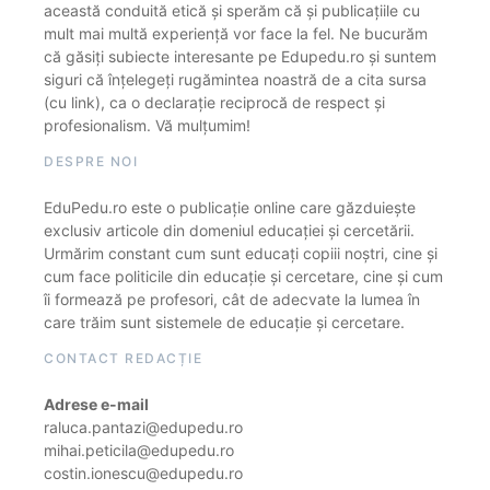
această conduită etică și sperăm că și publicațiile cu
mult mai multă experiență vor face la fel. Ne bucurăm
că găsiți subiecte interesante pe Edupedu.ro și suntem
siguri că înțelegeți rugămintea noastră de a cita sursa
(cu link), ca o declarație reciprocă de respect și
profesionalism. Vă mulțumim!
DESPRE NOI
EduPedu.ro este o publicație online care găzduiește
exclusiv articole din domeniul educației și cercetării.
Urmărim constant cum sunt educați copiii noștri, cine și
cum face politicile din educație și cercetare, cine și cum
îi formează pe profesori, cât de adecvate la lumea în
care trăim sunt sistemele de educație și cercetare.
CONTACT REDACȚIE
Adrese e-mail
raluca.pantazi@edupedu.ro
mihai.peticila@edupedu.ro
costin.ionescu@edupedu.ro