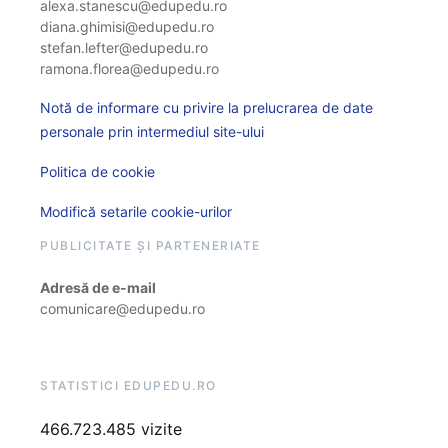
alexa.stanescu@edupedu.ro
diana.ghimisi@edupedu.ro
stefan.lefter@edupedu.ro
ramona.florea@edupedu.ro
Notă de informare cu privire la prelucrarea de date
personale prin intermediul site-ului
Politica de cookie
Modifică setarile cookie-urilor
PUBLICITATE ȘI PARTENERIATE
Adresă de e-mail
comunicare@edupedu.ro
STATISTICI EDUPEDU.RO
466.723.485 vizite