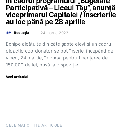
în cadrul programului „Bugetare
Participativă – Liceul Tău”, anunță
viceprimarul Capitalei / Înscrierile
au loc până pe 28 aprilie
24 martie 2023
Redacția
Echipe alcătuite din câte şapte elevi şi un cadru
didactic coordonator se pot înscrie, începând de
vineri, 24 martie, în cursa pentru finanţarea de
150.000 de lei, pusă la dispoziţie…
Vezi articolul
CELE MAI CITITE ARTICOLE