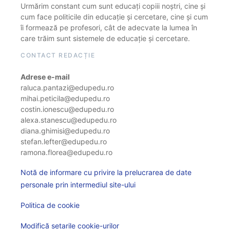
Urmărim constant cum sunt educați copiii noștri, cine și
cum face politicile din educație și cercetare, cine și cum
îi formează pe profesori, cât de adecvate la lumea în
care trăim sunt sistemele de educație și cercetare.
CONTACT REDACȚIE
Adrese e-mail
raluca.pantazi@edupedu.ro
mihai.peticila@edupedu.ro
costin.ionescu@edupedu.ro
alexa.stanescu@edupedu.ro
diana.ghimisi@edupedu.ro
stefan.lefter@edupedu.ro
ramona.florea@edupedu.ro
Notă de informare cu privire la prelucrarea de date
personale prin intermediul site-ului
Politica de cookie
Modifică setarile cookie-urilor