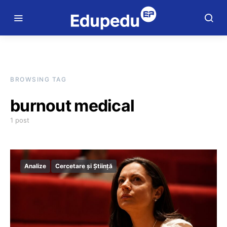
BROWSING TAG
burnout medical
1 post
Analize
Cercetare și Știință