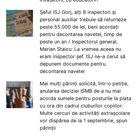
Șeful ISJ Gorj, alți 8 inspectori și
personal auxiliar trebuie să returneze
peste 55.000 de lei, bani acordați
pentru decontarea navetei, timp de
peste un an / Inspectorul general,
Marian Staicu: La vremea aceea nu
eram inspector șef. ISJ ne-a cerut să
depunem documente pentru
decontarea navetei
Mai mulți părinți solicită, într-o petiție,
anularea deciziei ISMB de a nu mai
acorda sumele pentru posturile la plata
cu ora din cadrul cluburilor copiilor:
Multe cercuri de activități extrașcolare
vor dispărea de la 1 septembrie, spun
părinții