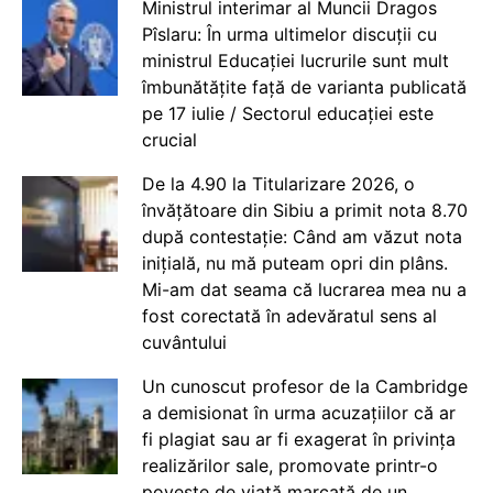
Ministrul interimar al Muncii Dragos
Pîslaru: În urma ultimelor discuții cu
ministrul Educației lucrurile sunt mult
îmbunătățite față de varianta publicată
pe 17 iulie / Sectorul educației este
crucial
De la 4.90 la Titularizare 2026, o
învățătoare din Sibiu a primit nota 8.70
după contestație: Când am văzut nota
inițială, nu mă puteam opri din plâns.
Mi-am dat seama că lucrarea mea nu a
fost corectată în adevăratul sens al
cuvântului
Un cunoscut profesor de la Cambridge
a demisionat în urma acuzațiilor că ar
fi plagiat sau ar fi exagerat în privința
realizărilor sale, promovate printr-o
poveste de viață marcată de un