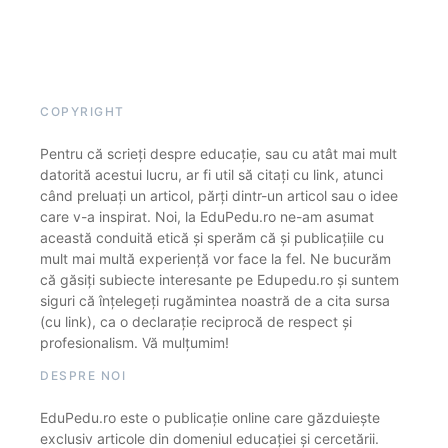
COPYRIGHT
Pentru că scrieți despre educație, sau cu atât mai mult
datorită acestui lucru, ar fi util să citați cu link, atunci
când preluați un articol, părți dintr-un articol sau o idee
care v-a inspirat. Noi, la EduPedu.ro ne-am asumat
această conduită etică și sperăm că și publicațiile cu
mult mai multă experiență vor face la fel. Ne bucurăm
că găsiți subiecte interesante pe Edupedu.ro și suntem
siguri că înțelegeți rugămintea noastră de a cita sursa
(cu link), ca o declarație reciprocă de respect și
profesionalism. Vă mulțumim!
DESPRE NOI
EduPedu.ro este o publicație online care găzduiește
exclusiv articole din domeniul educației și cercetării.