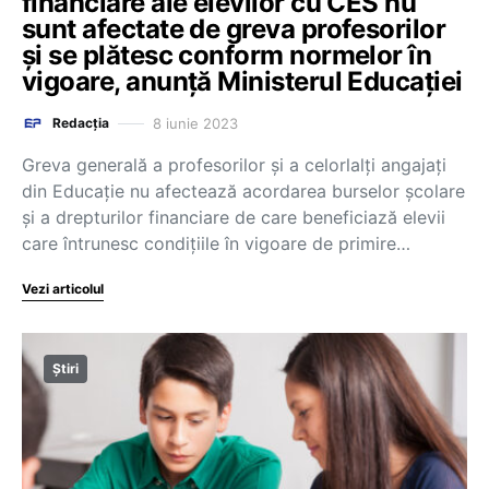
financiare ale elevilor cu CES nu
sunt afectate de greva profesorilor
și se plătesc conform normelor în
vigoare, anunță Ministerul Educației
8 iunie 2023
Redacția
Greva generală a profesorilor și a celorlalți angajați
din Educație nu afectează acordarea burselor școlare
și a drepturilor financiare de care beneficiază elevii
care întrunesc condițiile în vigoare de primire…
Vezi articolul
Știri