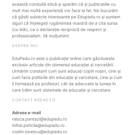
această conduită etică și sperăm că și publicațiile cu
mult mai multă experiență vor face la fel. Ne bucurăm
că găsiți subiecte interesante pe Edupedu.ro și suntem
siguri că înțelegeți rugămintea noastră de a cita sursa
(cu link), ca o declarație reciprocă de respect și
profesionalism. Vă mulțumim!
DESPRE NOI
EduPedu.ro este o publicație online care găzduiește
exclusiv articole din domeniul educației și cercetării.
Urmărim constant cum sunt educați copiii noștri, cine și
cum face politicile din educație și cercetare, cine și cum
îi formează pe profesori, cât de adecvate la lumea în
care trăim sunt sistemele de educație și cercetare.
CONTACT REDACȚIE
Adrese e-mail
raluca.pantazi@edupedu.ro
mihai.peticila@edupedu.ro
costin.ionescu@edupedu.ro