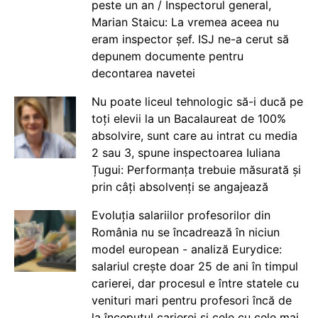
peste un an / Inspectorul general,
Marian Staicu: La vremea aceea nu
eram inspector șef. ISJ ne-a cerut să
depunem documente pentru
decontarea navetei
Nu poate liceul tehnologic să-i ducă pe
toți elevii la un Bacalaureat de 100%
absolvire, sunt care au intrat cu media
2 sau 3, spune inspectoarea Iuliana
Țugui: Performanța trebuie măsurată și
prin câți absolvenți se angajează
Evoluția salariilor profesorilor din
România nu se încadrează în niciun
model european - analiză Eurydice:
salariul crește doar 25 de ani în timpul
carierei, dar procesul e între statele cu
venituri mari pentru profesori încă de
la începutul carierei și cele cu cele mai