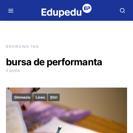
BROWSING TAG
bursa de performanta
5 posts
Gimnaziu
Liceu
Știri