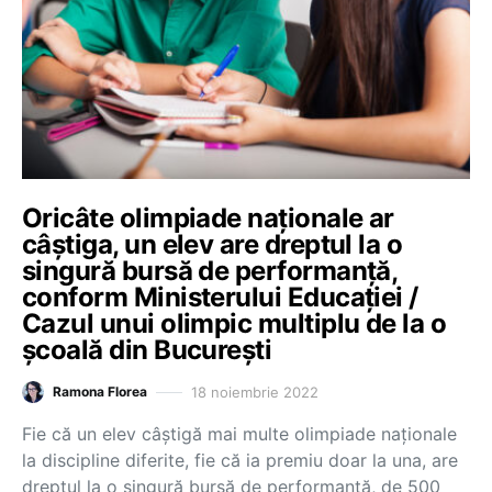
Oricâte olimpiade naționale ar
câștiga, un elev are dreptul la o
singură bursă de performanță,
conform Ministerului Educației /
Cazul unui olimpic multiplu de la o
școală din București
18 noiembrie 2022
Ramona Florea
Fie că un elev câștigă mai multe olimpiade naționale
la discipline diferite, fie că ia premiu doar la una, are
dreptul la o singură bursă de performanță, de 500