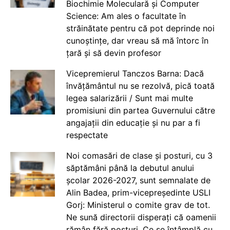
Biochimie Moleculară și Computer
Science: Am ales o facultate în
străinătate pentru că pot deprinde noi
cunoștințe, dar vreau să mă întorc în
țară și să devin profesor
Vicepremierul Tanczos Barna: Dacă
învățământul nu se rezolvă, pică toată
legea salarizării / Sunt mai multe
promisiuni din partea Guvernului către
angajații din educație și nu par a fi
respectate
Noi comasări de clase și posturi, cu 3
săptămâni până la debutul anului
școlar 2026-2027, sunt semnalate de
Alin Badea, prim-vicepreședinte USLI
Gorj: Ministerul o comite grav de tot.
Ne sună directorii disperați că oamenii
rămân fără posturi. Ce se întâmplă cu