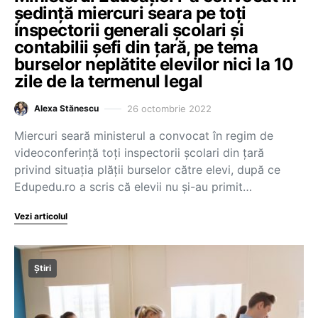
ședință miercuri seara pe toți
inspectorii generali școlari și
contabilii șefi din țară, pe tema
burselor neplătite elevilor nici la 10
zile de la termenul legal
26 octombrie 2022
Alexa Stănescu
Miercuri seară ministerul a convocat în regim de
videoconferință toți inspectorii școlari din țară
privind situația plății burselor către elevi, după ce
Edupedu.ro a scris că elevii nu și-au primit…
Vezi articolul
Știri