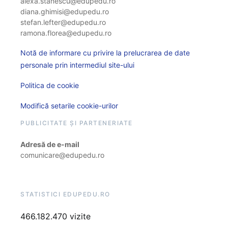
alexa.stanescu@edupedu.ro
diana.ghimisi@edupedu.ro
stefan.lefter@edupedu.ro
ramona.florea@edupedu.ro
Notă de informare cu privire la prelucrarea de date
personale prin intermediul site-ului
Politica de cookie
Modifică setarile cookie-urilor
PUBLICITATE ȘI PARTENERIATE
Adresă de e-mail
comunicare@edupedu.ro
STATISTICI EDUPEDU.RO
466.182.470 vizite