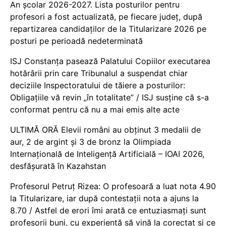
An școlar 2026-2027. Lista posturilor pentru
profesori a fost actualizată, pe fiecare județ, după
repartizarea candidaților de la Titularizare 2026 pe
posturi pe perioadă nedeterminată
ISJ Constanța pasează Palatului Copiilor executarea
hotărârii prin care Tribunalul a suspendat chiar
deciziile Inspectoratului de tăiere a posturilor:
Obligațiile vă revin „în totalitate” / ISJ susține că s-a
conformat pentru că nu a mai emis alte acte
ULTIMĂ ORĂ Elevii români au obținut 3 medalii de
aur, 2 de argint și 3 de bronz la Olimpiada
Internațională de Inteligență Artificială – IOAI 2026,
desfășurată în Kazahstan
Profesorul Petruț Rizea: O profesoară a luat nota 4.90
la Titularizare, iar după contestații nota a ajuns la
8.70 / Astfel de erori îmi arată ce entuziasmați sunt
profesorii buni, cu experiență să vină la corectat și ce