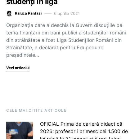
studenți în ligă
6 aprilie 2021
Raluca Pantazi
Organizația care a deschis la Guvern discuțiile pe
tema finanțării din bani publici a studenților români
din străinătate a fost Liga Studenților Români din
Străinătate, a declarat pentru Edupedu.ro
președintele…
Vezi articolul
CELE MAI CITITE ARTICOLE
OFICIAL Prima de carieră didactică
2026: profesorii primesc cei 1.500 de
lei până la 31 august și îi pot folosi