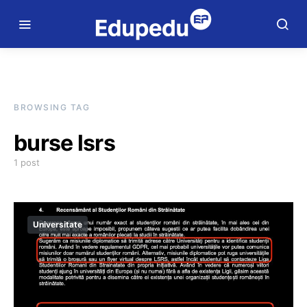
BROWSING TAG
burse lsrs
1 post
Universitate