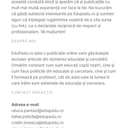
această conduită etică și sperăm că și publicațiile cu
mult mai multă experiență vor face la fel. Ne bucurăm
că găsiți subiecte interesante pe Edupedu.ro și suntem
siguri că înțelegeți rugămintea noastră de a cita sursa
(cu link), ca o declarație reciprocă de respect și
profesionalism. Vă mulțumim!
DESPRE NOI
EduPedu.ro este o publicație online care găzduiește
exclusiv articole din domeniul educației și cercetării.
Urmărim constant cum sunt educați copiii noștri, cine și
cum face politicile din educație și cercetare, cine și cum
îi formează pe profesori, cât de adecvate la lumea în
care trăim sunt sistemele de educație și cercetare.
CONTACT REDACȚIE
Adrese e-mail
raluca.pantazi@edupedu.ro
mihai.peticila@edupedu.ro
costin.ionescu@edupedu.ro