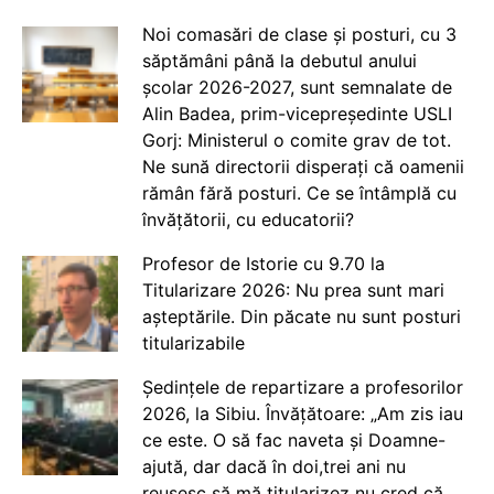
Noi comasări de clase și posturi, cu 3
săptămâni până la debutul anului
școlar 2026-2027, sunt semnalate de
Alin Badea, prim-vicepreședinte USLI
Gorj: Ministerul o comite grav de tot.
Ne sună directorii disperați că oamenii
rămân fără posturi. Ce se întâmplă cu
învățătorii, cu educatorii?
Profesor de Istorie cu 9.70 la
Titularizare 2026: Nu prea sunt mari
așteptările. Din păcate nu sunt posturi
titularizabile
Ședințele de repartizare a profesorilor
2026, la Sibiu. Învățătoare: „Am zis iau
ce este. O să fac naveta și Doamne-
ajută, dar dacă în doi,trei ani nu
reușesc să mă titularizez nu cred că