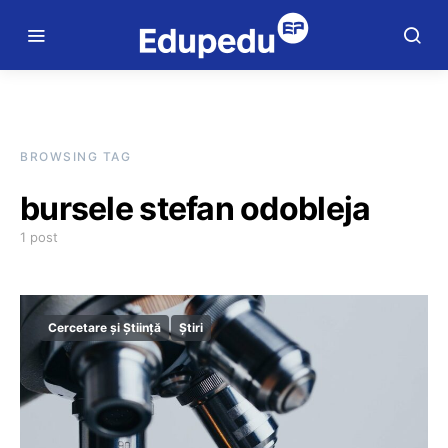
BROWSING TAG
bursele stefan odobleja
1 post
Cercetare și Știință
Știri