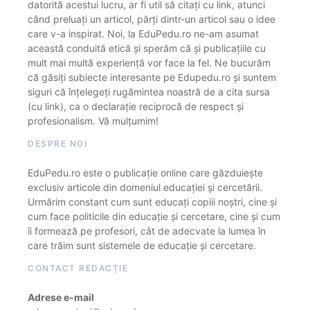
datorită acestui lucru, ar fi util să citați cu link, atunci
când preluați un articol, părți dintr-un articol sau o idee
care v-a inspirat. Noi, la EduPedu.ro ne-am asumat
această conduită etică și sperăm că și publicațiile cu
mult mai multă experiență vor face la fel. Ne bucurăm
că găsiți subiecte interesante pe Edupedu.ro și suntem
siguri că înțelegeți rugămintea noastră de a cita sursa
(cu link), ca o declarație reciprocă de respect și
profesionalism. Vă mulțumim!
DESPRE NOI
EduPedu.ro este o publicație online care găzduiește
exclusiv articole din domeniul educației și cercetării.
Urmărim constant cum sunt educați copiii noștri, cine și
cum face politicile din educație și cercetare, cine și cum
îi formează pe profesori, cât de adecvate la lumea în
care trăim sunt sistemele de educație și cercetare.
CONTACT REDACȚIE
Adrese e-mail