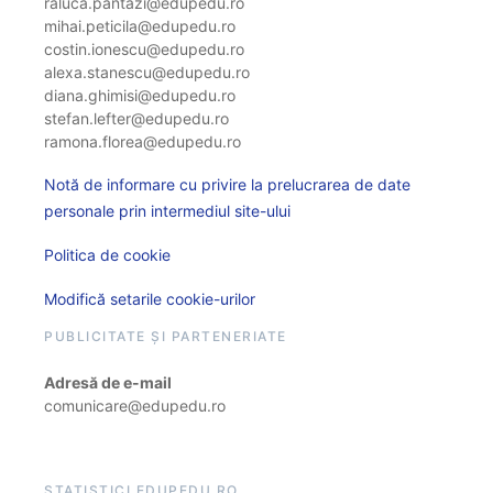
raluca.pantazi@edupedu.ro
mihai.peticila@edupedu.ro
costin.ionescu@edupedu.ro
alexa.stanescu@edupedu.ro
diana.ghimisi@edupedu.ro
stefan.lefter@edupedu.ro
ramona.florea@edupedu.ro
Notă de informare cu privire la prelucrarea de date
personale prin intermediul site-ului
Politica de cookie
Modifică setarile cookie-urilor
PUBLICITATE ȘI PARTENERIATE
Adresă de e-mail
comunicare@edupedu.ro
STATISTICI EDUPEDU.RO