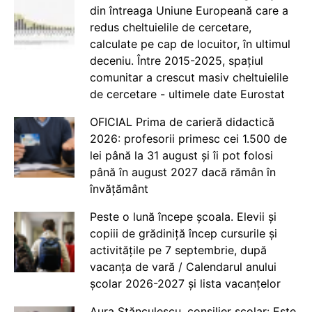
din întreaga Uniune Europeană care a
redus cheltuielile de cercetare,
calculate pe cap de locuitor, în ultimul
deceniu. Între 2015-2025, spațiul
comunitar a crescut masiv cheltuielile
de cercetare - ultimele date Eurostat
OFICIAL Prima de carieră didactică
2026: profesorii primesc cei 1.500 de
lei până la 31 august și îi pot folosi
până în august 2027 dacă rămân în
învățământ
Peste o lună începe școala. Elevii și
copiii de grădiniță încep cursurile și
activitățile pe 7 septembrie, după
vacanța de vară / Calendarul anului
școlar 2026-2027 și lista vacanțelor
Aura Stănculescu, consilier școlar: Este