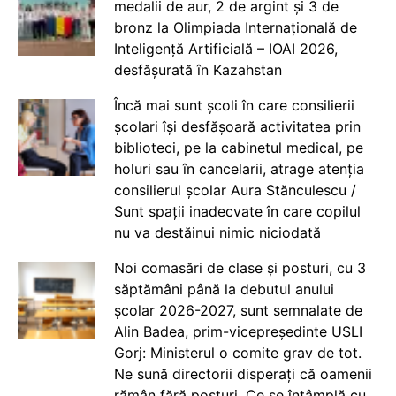
medalii de aur, 2 de argint și 3 de
bronz la Olimpiada Internațională de
Inteligență Artificială – IOAI 2026,
desfășurată în Kazahstan
Încă mai sunt școli în care consilierii
școlari își desfășoară activitatea prin
biblioteci, pe la cabinetul medical, pe
holuri sau în cancelarii, atrage atenția
consilierul școlar Aura Stănculescu /
Sunt spații inadecvate în care copilul
nu va destăinui nimic niciodată
Noi comasări de clase și posturi, cu 3
săptămâni până la debutul anului
școlar 2026-2027, sunt semnalate de
Alin Badea, prim-vicepreședinte USLI
Gorj: Ministerul o comite grav de tot.
Ne sună directorii disperați că oamenii
rămân fără posturi. Ce se întâmplă cu