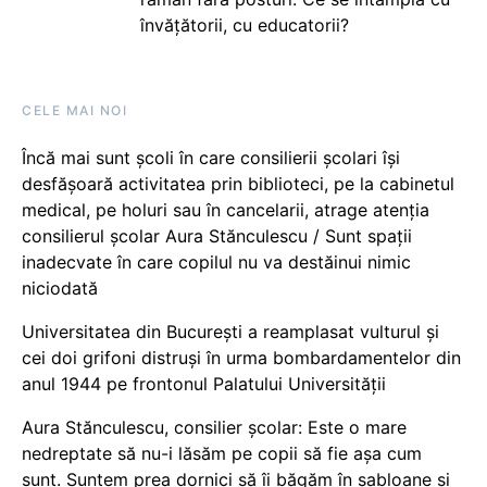
învățătorii, cu educatorii?
CELE MAI NOI
Încă mai sunt școli în care consilierii școlari își
desfășoară activitatea prin biblioteci, pe la cabinetul
medical, pe holuri sau în cancelarii, atrage atenția
consilierul școlar Aura Stănculescu / Sunt spații
inadecvate în care copilul nu va destăinui nimic
niciodată
Universitatea din București a reamplasat vulturul și
cei doi grifoni distruși în urma bombardamentelor din
anul 1944 pe frontonul Palatului Universității
Aura Stănculescu, consilier școlar: Este o mare
nedreptate să nu-i lăsăm pe copii să fie așa cum
sunt. Suntem prea dornici să îi băgăm în șabloane și