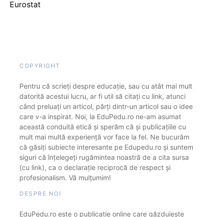
Eurostat
COPYRIGHT
Pentru că scrieți despre educație, sau cu atât mai mult
datorită acestui lucru, ar fi util să citați cu link, atunci
când preluați un articol, părți dintr-un articol sau o idee
care v-a inspirat. Noi, la EduPedu.ro ne-am asumat
această conduită etică și sperăm că și publicațiile cu
mult mai multă experiență vor face la fel. Ne bucurăm
că găsiți subiecte interesante pe Edupedu.ro și suntem
siguri că înțelegeți rugămintea noastră de a cita sursa
(cu link), ca o declarație reciprocă de respect și
profesionalism. Vă mulțumim!
DESPRE NOI
EduPedu.ro este o publicație online care găzduiește