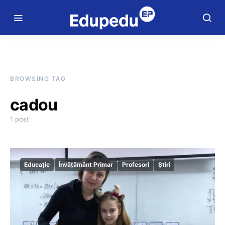
BROWSING TAG
cadou
1 post
Educație
Învățământ Primar
Profesori
Știri