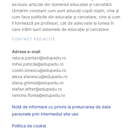
exclusiv articole din domeniul educației și cercetării.
Urmărim constant cum sunt educați copiii noștri, cine și
cum face politicile din educație și cercetare, cine și cum
îi formează pe profesori, cât de adecvate la lumea în
care trăim sunt sistemele de educație și cercetare.
CONTACT REDACȚIE
Adrese e-mail
raluca.pantazi@edupedu.ro
mihai.peticila@edupedu.ro
costin.ionescu@edupedu.ro
alexa.stanescu@edupedu.ro
diana.ghimisi@edupedu.ro
stefan.lefter@edupedu.ro
ramona.florea@edupedu.ro
Notă de informare cu privire la prelucrarea de date
personale prin intermediul site-ului
Politica de cookie