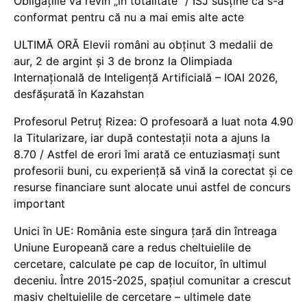
Obligațiile vă revin „în totalitate” / ISJ susține că s-a
conformat pentru că nu a mai emis alte acte
ULTIMĂ ORĂ Elevii români au obținut 3 medalii de
aur, 2 de argint și 3 de bronz la Olimpiada
Internațională de Inteligență Artificială – IOAI 2026,
desfășurată în Kazahstan
Profesorul Petruț Rizea: O profesoară a luat nota 4.90
la Titularizare, iar după contestații nota a ajuns la
8.70 / Astfel de erori îmi arată ce entuziasmați sunt
profesorii buni, cu experiență să vină la corectat și ce
resurse financiare sunt alocate unui astfel de concurs
important
Unici în UE: România este singura țară din întreaga
Uniune Europeană care a redus cheltuielile de
cercetare, calculate pe cap de locuitor, în ultimul
deceniu. Între 2015-2025, spațiul comunitar a crescut
masiv cheltuielile de cercetare – ultimele date