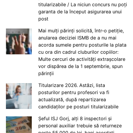
titularizabile / La niciun concurs nu poți
garanta de la început asigurarea unui
post
Mai mulți părinți solicită, într-o petiție,
anularea deciziei ISMB de a nu mai
acorda sumele pentru posturile la plata
cu ora din cadrul cluburilor copiilor:
Multe cercuri de activități extrașcolare
vor dispărea de la 1 septembrie, spun
părinții
Titularizare 2026. Astăzi, lista
posturilor pentru profesori va fi
actualizată, după repartizarea
candidaților pe posturi titularizabile
Șeful ISJ Gorj, alți 8 inspectori și
personal auxiliar trebuie să returneze
peste 55.000 de lei, bani acordați