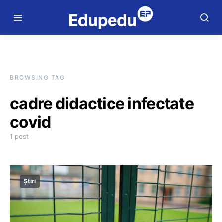
BROWSING TAG
cadre didactice infectate
covid
1 post
Știri