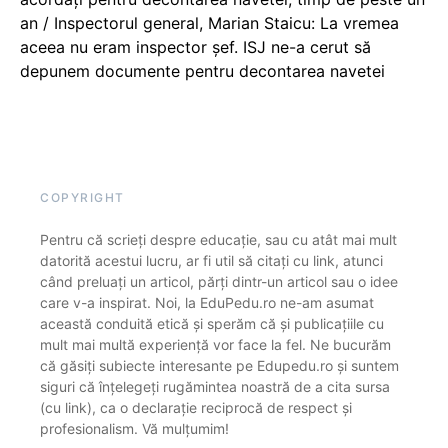
an / Inspectorul general, Marian Staicu: La vremea
aceea nu eram inspector șef. ISJ ne-a cerut să
depunem documente pentru decontarea navetei
COPYRIGHT
Pentru că scrieți despre educație, sau cu atât mai mult
datorită acestui lucru, ar fi util să citați cu link, atunci
când preluați un articol, părți dintr-un articol sau o idee
care v-a inspirat. Noi, la EduPedu.ro ne-am asumat
această conduită etică și sperăm că și publicațiile cu
mult mai multă experiență vor face la fel. Ne bucurăm
că găsiți subiecte interesante pe Edupedu.ro și suntem
siguri că înțelegeți rugămintea noastră de a cita sursa
(cu link), ca o declarație reciprocă de respect și
profesionalism. Vă mulțumim!