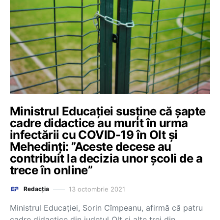
Ministrul Educației susține că șapte
cadre didactice au murit în urma
infectării cu COVID-19 în Olt și
Mehedinți: ”Aceste decese au
contribuit la decizia unor școli de a
trece în online”
13 octombrie 2021
Redacția
Ministrul Educaţiei, Sorin Cîmpeanu, afirmă că patru
cadre didactice din judeţul Olt şi alte trei din