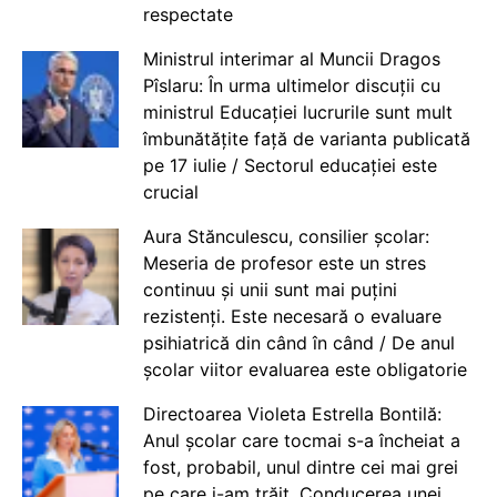
respectate
Ministrul interimar al Muncii Dragos
Pîslaru: În urma ultimelor discuții cu
ministrul Educației lucrurile sunt mult
îmbunătățite față de varianta publicată
pe 17 iulie / Sectorul educației este
crucial
Aura Stănculescu, consilier școlar:
Meseria de profesor este un stres
continuu și unii sunt mai puțini
rezistenți. Este necesară o evaluare
psihiatrică din când în când / De anul
școlar viitor evaluarea este obligatorie
Directoarea Violeta Estrella Bontilă:
Anul școlar care tocmai s-a încheiat a
fost, probabil, unul dintre cei mai grei
pe care i-am trăit. Conducerea unei