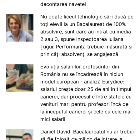
decontarea navetei
Nu poate liceul tehnologic să-i ducă pe
toți elevii la un Bacalaureat de 100%
absolvire, sunt care au intrat cu media
2 sau 3, spune inspectoarea Iuliana
Țugui: Performanța trebuie măsurată și
prin câți absolvenți se angajează
Evoluția salariilor profesorilor din
România nu se încadrează în niciun
model european - analiză Eurydice:
salariul crește doar 25 de ani în timpul
carierei, dar procesul e între statele cu
venituri mari pentru profesori încă de
la începutul carierei și cele cu cele mai
mici salarii
Daniel David: Bacalaureatul nu ar trebui
să fie folosit ca mijloc de intrare la