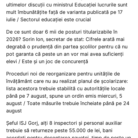
ultimelor discuții cu ministrul Educației lucrurile sunt
mult îmbunătățite față de varianta publicată pe 17
iulie / Sectorul educației este crucial
De ce sunt doar 6 mii de posturi titularizabile în
2026? Sorin Ion, secretar de stat: Cifrele arată mai
degrabă o prudență din partea școlilor pentru că nu
pot garanta că peste un an vor mai avea suficienți
elevi / Este și un joc de concurență
Proceduri noi de reorganizare pentru unitățile de
învățământ care nu au realizat planul de școlarizare:
lista acestora trebuie stabilită cu autoritățile locale
până pe 7 august, spune un ordin emis miercuri, 5
august / Toate măsurile trebuie încheiate până pe 24
august
Șeful ISJ Gorj, alți 8 inspectori și personal auxiliar
trebuie să returneze peste 55.000 de lei, bani
acordați pentru decontarea navetei, timp de peste un