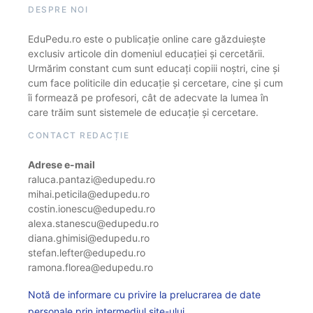
DESPRE NOI
EduPedu.ro este o publicație online care găzduiește
exclusiv articole din domeniul educației și cercetării.
Urmărim constant cum sunt educați copiii noștri, cine și
cum face politicile din educație și cercetare, cine și cum
îi formează pe profesori, cât de adecvate la lumea în
care trăim sunt sistemele de educație și cercetare.
CONTACT REDACȚIE
Adrese e-mail
raluca.pantazi@edupedu.ro
mihai.peticila@edupedu.ro
costin.ionescu@edupedu.ro
alexa.stanescu@edupedu.ro
diana.ghimisi@edupedu.ro
stefan.lefter@edupedu.ro
ramona.florea@edupedu.ro
Notă de informare cu privire la prelucrarea de date
personale prin intermediul site-ului