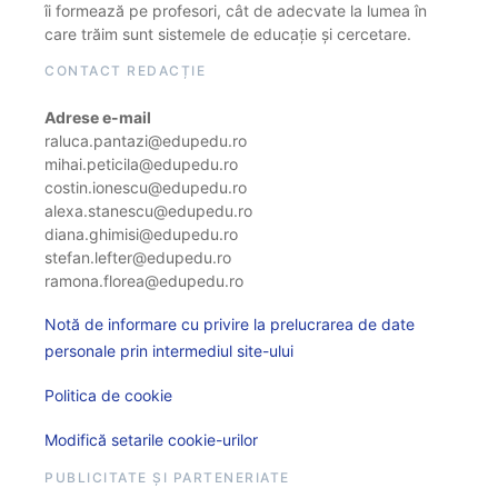
îi formează pe profesori, cât de adecvate la lumea în
care trăim sunt sistemele de educație și cercetare.
CONTACT REDACȚIE
Adrese e-mail
raluca.pantazi@edupedu.ro
mihai.peticila@edupedu.ro
costin.ionescu@edupedu.ro
alexa.stanescu@edupedu.ro
diana.ghimisi@edupedu.ro
stefan.lefter@edupedu.ro
ramona.florea@edupedu.ro
Notă de informare cu privire la prelucrarea de date
personale prin intermediul site-ului
Politica de cookie
Modifică setarile cookie-urilor
PUBLICITATE ȘI PARTENERIATE