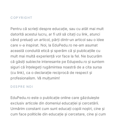
COPYRIGHT
Pentru că scrieți despre educație, sau cu atât mai mult
datorită acestui lucru, ar fi util să citați cu link, atunci
când preluați un articol, părți dintr-un articol sau o idee
care v-a inspirat. Noi, la EduPedu.ro ne-am asumat
această conduită etică și sperăm că și publicațiile cu
mult mai multă experiență vor face la fel. Ne bucurăm
că găsiți subiecte interesante pe Edupedu.ro și suntem
siguri că înțelegeți rugămintea noastră de a cita sursa
(cu link), ca o declarație reciprocă de respect și
profesionalism. Vă mulțumim!
DESPRE NOI
EduPedu.ro este o publicație online care găzduiește
exclusiv articole din domeniul educației și cercetării.
Urmărim constant cum sunt educați copiii noștri, cine și
cum face politicile din educație și cercetare, cine și cum