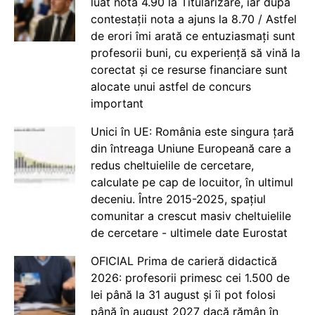
luat nota 4.90 la Titularizare, iar după
contestații nota a ajuns la 8.70 / Astfel
de erori îmi arată ce entuziasmați sunt
profesorii buni, cu experiență să vină la
corectat și ce resurse financiare sunt
alocate unui astfel de concurs
important
Unici în UE: România este singura țară
din întreaga Uniune Europeană care a
redus cheltuielile de cercetare,
calculate pe cap de locuitor, în ultimul
deceniu. Între 2015-2025, spațiul
comunitar a crescut masiv cheltuielile
de cercetare - ultimele date Eurostat
OFICIAL Prima de carieră didactică
2026: profesorii primesc cei 1.500 de
lei până la 31 august și îi pot folosi
până în august 2027 dacă rămân în