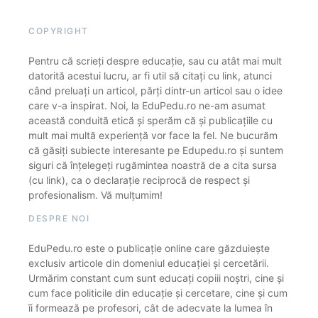
COPYRIGHT
Pentru că scrieți despre educație, sau cu atât mai mult
datorită acestui lucru, ar fi util să citați cu link, atunci
când preluați un articol, părți dintr-un articol sau o idee
care v-a inspirat. Noi, la EduPedu.ro ne-am asumat
această conduită etică și sperăm că și publicațiile cu
mult mai multă experiență vor face la fel. Ne bucurăm
că găsiți subiecte interesante pe Edupedu.ro și suntem
siguri că înțelegeți rugămintea noastră de a cita sursa
(cu link), ca o declarație reciprocă de respect și
profesionalism. Vă mulțumim!
DESPRE NOI
EduPedu.ro este o publicație online care găzduiește
exclusiv articole din domeniul educației și cercetării.
Urmărim constant cum sunt educați copiii noștri, cine și
cum face politicile din educație și cercetare, cine și cum
îi formează pe profesori, cât de adecvate la lumea în