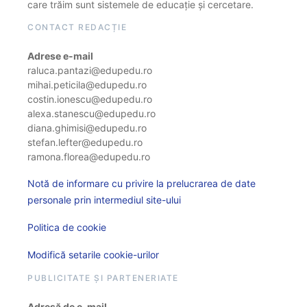
care trăim sunt sistemele de educație și cercetare.
CONTACT REDACȚIE
Adrese e-mail
raluca.pantazi@edupedu.ro
mihai.peticila@edupedu.ro
costin.ionescu@edupedu.ro
alexa.stanescu@edupedu.ro
diana.ghimisi@edupedu.ro
stefan.lefter@edupedu.ro
ramona.florea@edupedu.ro
Notă de informare cu privire la prelucrarea de date
personale prin intermediul site-ului
Politica de cookie
Modifică setarile cookie-urilor
PUBLICITATE ȘI PARTENERIATE
Adresă de e-mail