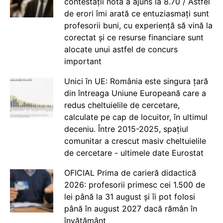
contestații nota a ajuns la 8.70 / Astfel
de erori îmi arată ce entuziasmați sunt
profesorii buni, cu experiență să vină la
corectat și ce resurse financiare sunt
alocate unui astfel de concurs
important
Unici în UE: România este singura țară
din întreaga Uniune Europeană care a
redus cheltuielile de cercetare,
calculate pe cap de locuitor, în ultimul
deceniu. Între 2015-2025, spațiul
comunitar a crescut masiv cheltuielile
de cercetare - ultimele date Eurostat
OFICIAL Prima de carieră didactică
2026: profesorii primesc cei 1.500 de
lei până la 31 august și îi pot folosi
până în august 2027 dacă rămân în
învățământ