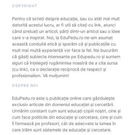
COPYRIGHT
Pentru că scrieți despre educație, sau cu atât mai mult
datorită acestui lucru, ar fi util să citați cu link, atunci
când preluați un articol, părți dintr-un articol sau o idee
care v-a inspirat. Noi, la EduPedu.ro ne-am asumat
această conduită etică și sperăm că și publicațiile cu
mult mai multă experiență vor face la fel. Ne bucurăm
că găsiți subiecte interesante pe Edupedu.ro și suntem
siguri că înțelegeți rugămintea noastră de a cita sursa
(cu link), ca o declarație reciprocă de respect și
profesionalism. Vă mulțumim!
DESPRE NOI
EduPedu.ro este o publicație online care găzduiește
exclusiv articole din domeniul educației și cercetării.
Urmărim constant cum sunt educați copiii noștri, cine și
cum face politicile din educație și cercetare, cine și cum
îi formează pe profesori, cât de adecvate la lumea în
care trăim sunt sistemele de educație și cercetare.