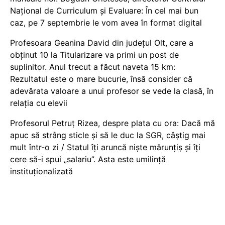
Național de Curriculum și Evaluare: În cel mai bun
caz, pe 7 septembrie le vom avea în format digital
Profesoara Geanina David din județul Olt, care a
obținut 10 la Titularizare va primi un post de
suplinitor. Anul trecut a făcut naveta 15 km:
Rezultatul este o mare bucurie, însă consider că
adevărata valoare a unui profesor se vede la clasă, în
relația cu elevii
Profesorul Petruț Rizea, despre plata cu ora: Dacă mă
apuc să strâng sticle și să le duc la SGR, câștig mai
mult într-o zi / Statul îți aruncă niște mărunțiș și îți
cere să-i spui „salariu”. Asta este umilință
instituționalizată