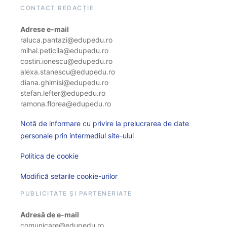
CONTACT REDACȚIE
Adrese e-mail
raluca.pantazi@edupedu.ro
mihai.peticila@edupedu.ro
costin.ionescu@edupedu.ro
alexa.stanescu@edupedu.ro
diana.ghimisi@edupedu.ro
stefan.lefter@edupedu.ro
ramona.florea@edupedu.ro
Notă de informare cu privire la prelucrarea de date
personale prin intermediul site-ului
Politica de cookie
Modifică setarile cookie-urilor
PUBLICITATE ȘI PARTENERIATE
Adresă de e-mail
comunicare@edupedu.ro