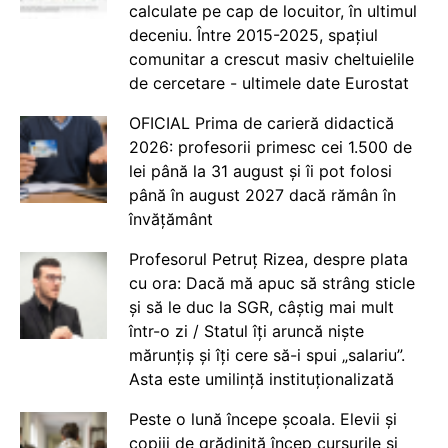
calculate pe cap de locuitor, în ultimul
deceniu. Între 2015-2025, spațiul
comunitar a crescut masiv cheltuielile
de cercetare - ultimele date Eurostat
OFICIAL Prima de carieră didactică
2026: profesorii primesc cei 1.500 de
lei până la 31 august și îi pot folosi
până în august 2027 dacă rămân în
învățământ
Profesorul Petruț Rizea, despre plata
cu ora: Dacă mă apuc să strâng sticle
și să le duc la SGR, câștig mai mult
într-o zi / Statul îți aruncă niște
mărunțiș și îți cere să-i spui „salariu”.
Asta este umilință instituționalizată
Peste o lună începe școala. Elevii și
copiii de grădiniță încep cursurile și