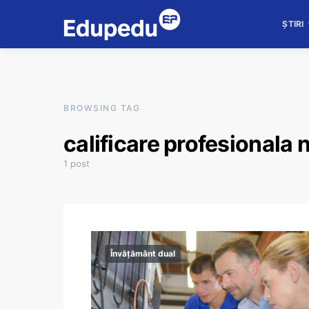
ȘTIRI
BROWSING TAG
calificare profesionala n
1 post
Învățământ dual