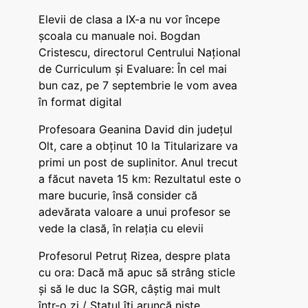
Elevii de clasa a IX-a nu vor începe
școala cu manuale noi. Bogdan
Cristescu, directorul Centrului Național
de Curriculum și Evaluare: În cel mai
bun caz, pe 7 septembrie le vom avea
în format digital
Profesoara Geanina David din județul
Olt, care a obținut 10 la Titularizare va
primi un post de suplinitor. Anul trecut
a făcut naveta 15 km: Rezultatul este o
mare bucurie, însă consider că
adevărata valoare a unui profesor se
vede la clasă, în relația cu elevii
Profesorul Petruț Rizea, despre plata
cu ora: Dacă mă apuc să strâng sticle
și să le duc la SGR, câștig mai mult
într-o zi / Statul îți aruncă niște