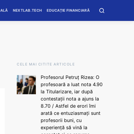
OALĂ
NEXTLAB.TECH
EDUCAȚIE FINANCIARĂ
CELE MAI CITITE ARTICOLE
Profesorul Petruț Rizea: O
profesoară a luat nota 4.90
la Titularizare, iar după
contestații nota a ajuns la
8.70 / Astfel de erori îmi
arată ce entuziasmați sunt
profesorii buni, cu
experiență să vină la