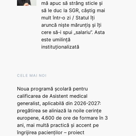
mă apuc să strâng sticle și
să le duc la SGR, câștig mai
mult într-o zi / Statul îți
aruncă niște mărunțiș și îți
cere să-i spui „salariu”. Asta
este umilință
instituționalizată
CELE MAI NOI
Noua programă școlară pentru
calificarea de Asistent medical
generalist, aplicabilă din 2026-2027:
pregătirea se aliniază la noile cerințe
europene, 4.600 de ore de formare în 3
ani, mai multă practică și accent pe
îngrijirea pacienților – proiect