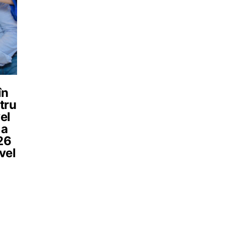
în
tru
el
 a
26
vel