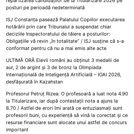
repartizarea candidaților de la Titularizare 2026 pe
posturi pe perioadă nedeterminată
ISJ Constanța pasează Palatului Copiilor executarea
hotărârii prin care Tribunalul a suspendat chiar
deciziile Inspectoratului de tăiere a posturilor:
Obligațiile vă revin „în totalitate” / ISJ susține că s-a
conformat pentru că nu a mai emis alte acte
ULTIMĂ ORĂ Elevii români au obținut 3 medalii de
aur, 2 de argint și 3 de bronz la Olimpiada
Internațională de Inteligență Artificială – IOAI 2026,
desfășurată în Kazahstan
Profesorul Petruț Rizea: O profesoară a luat nota 4.90
la Titularizare, iar după contestații nota a ajuns la
8.70 / Astfel de erori îmi arată ce entuziasmați sunt
profesorii buni, cu experiență să vină la corectat și ce
resurse financiare sunt alocate unui astfel de concurs
important