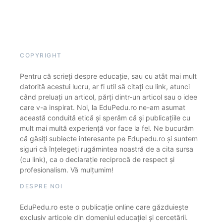
COPYRIGHT
Pentru că scrieți despre educație, sau cu atât mai mult
datorită acestui lucru, ar fi util să citați cu link, atunci
când preluați un articol, părți dintr-un articol sau o idee
care v-a inspirat. Noi, la EduPedu.ro ne-am asumat
această conduită etică și sperăm că și publicațiile cu
mult mai multă experiență vor face la fel. Ne bucurăm
că găsiți subiecte interesante pe Edupedu.ro și suntem
siguri că înțelegeți rugămintea noastră de a cita sursa
(cu link), ca o declarație reciprocă de respect și
profesionalism. Vă mulțumim!
DESPRE NOI
EduPedu.ro este o publicație online care găzduiește
exclusiv articole din domeniul educației și cercetării.