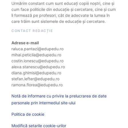
Urmărim constant cum sunt educați copiii noștri, cine și
cum face politicile din educație și cercetare, cine și cum
îi formează pe profesori, cât de adecvate la lumea în
care trăim sunt sistemele de educație și cercetare.
CONTACT REDACȚIE
Adrese e-mail
raluca.pantazi@edupedu.ro
mihai.peticila@edupedu.ro
costin.ionescu@edupedu.ro
alexa.stanescu@edupedu.ro
diana.ghimisi@edupedu.ro
stefan.lefter@edupedu.ro
ramona.florea@edupedu.ro
Notă de informare cu privire la prelucrarea de date
personale prin intermediul site-ului
Politica de cookie
Modifică setarile cookie-urilor