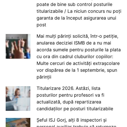
poate de bine sub control posturile
titularizabile / La niciun concurs nu poți
garanta de la început asigurarea unui
post
Mai mulți părinți solicită, într-o petiție,
anularea deciziei ISMB de a nu mai
acorda sumele pentru posturile la plata
cu ora din cadrul cluburilor copiilor:
Multe cercuri de activități extrașcolare
vor dispărea de la 1 septembrie, spun
părinții
Titularizare 2026. Astăzi, lista
posturilor pentru profesori va fi
actualizată, după repartizarea
candidaților pe posturi titularizabile
Șeful ISJ Gorj, alți 8 inspectori și
personal auxiliar trebuie să returneze