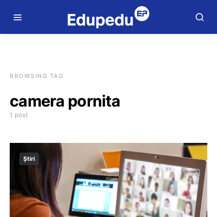
BROWSING TAG
camera pornita
1 post
Știri