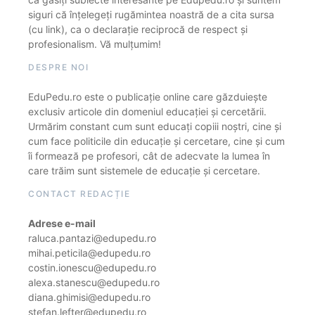
siguri că înțelegeți rugămintea noastră de a cita sursa
(cu link), ca o declarație reciprocă de respect și
profesionalism. Vă mulțumim!
DESPRE NOI
EduPedu.ro este o publicație online care găzduiește
exclusiv articole din domeniul educației și cercetării.
Urmărim constant cum sunt educați copiii noștri, cine și
cum face politicile din educație și cercetare, cine și cum
îi formează pe profesori, cât de adecvate la lumea în
care trăim sunt sistemele de educație și cercetare.
CONTACT REDACȚIE
Adrese e-mail
raluca.pantazi@edupedu.ro
mihai.peticila@edupedu.ro
costin.ionescu@edupedu.ro
alexa.stanescu@edupedu.ro
diana.ghimisi@edupedu.ro
stefan.lefter@edupedu.ro