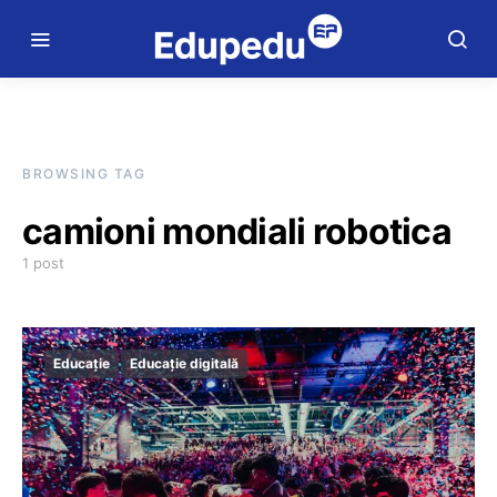
BROWSING TAG
camioni mondiali robotica
1 post
Educație
Educație digitală