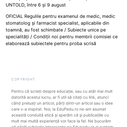
UNTOLD, între 6 și 9 august
OFICIAL Regulile pentru examenul de medic, medic
stomatolog și farmacist specialist, aplicabile din
toamnă, au fost schimbate / Subiecte unice pe
specialități / Condiții noi pentru membrii comisiei ce
elaborează subiectele pentru proba scrisă
COPYRIGHT
Pentru că scrieți despre educație, sau cu atât mai mult
datorită acestui lucru, ar fi util să citați cu link, atunci
când preluați un articol, părți dintr-un articol sau o idee
care v-a inspirat. Noi, la EduPedu.ro ne-am asumat
această conduită etică și sperăm că și publicațiile cu
mult mai multă experiență vor face la fel. Ne bucurăm
că găsiți subiecte interesante pe Edupedu.ro și suntem