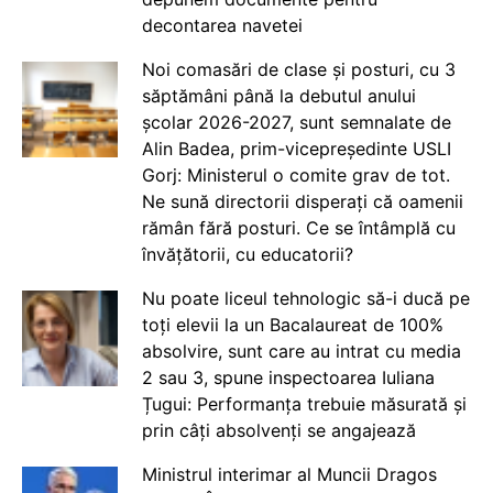
decontarea navetei
Noi comasări de clase și posturi, cu 3
săptămâni până la debutul anului
școlar 2026-2027, sunt semnalate de
Alin Badea, prim-vicepreședinte USLI
Gorj: Ministerul o comite grav de tot.
Ne sună directorii disperați că oamenii
rămân fără posturi. Ce se întâmplă cu
învățătorii, cu educatorii?
Nu poate liceul tehnologic să-i ducă pe
toți elevii la un Bacalaureat de 100%
absolvire, sunt care au intrat cu media
2 sau 3, spune inspectoarea Iuliana
Țugui: Performanța trebuie măsurată și
prin câți absolvenți se angajează
Ministrul interimar al Muncii Dragos