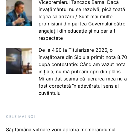
Vicepremierul Tanczos Barna: Dacă
învățământul nu se rezolvă, pică toată
legea salarizării / Sunt mai multe
promisiuni din partea Guvernului către
angajații din educație și nu par a fi
respectate
De la 4.90 la Titularizare 2026, o
învățătoare din Sibiu a primit nota 8.70
după contestație: Când am văzut nota
inițială, nu mă puteam opri din plâns.
Mi-am dat seama că lucrarea mea nu a
fost corectată în adevăratul sens al
cuvântului
CELE MAI NOI
Săptămâna viitoare vom aproba memorandumul