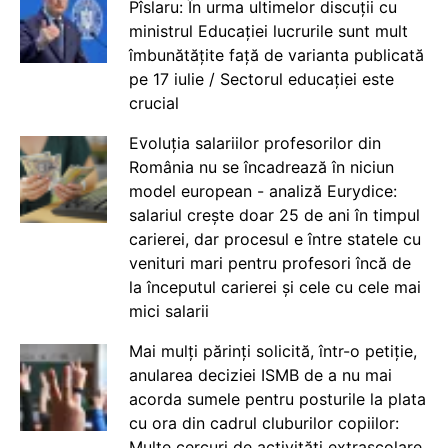
Pîslaru: În urma ultimelor discuții cu
ministrul Educației lucrurile sunt mult
îmbunătățite față de varianta publicată
pe 17 iulie / Sectorul educației este
crucial
Evoluția salariilor profesorilor din
România nu se încadrează în niciun
model european - analiză Eurydice:
salariul crește doar 25 de ani în timpul
carierei, dar procesul e între statele cu
venituri mari pentru profesori încă de
la începutul carierei și cele cu cele mai
mici salarii
Mai mulți părinți solicită, într-o petiție,
anularea deciziei ISMB de a nu mai
acorda sumele pentru posturile la plata
cu ora din cadrul cluburilor copiilor:
Multe cercuri de activități extrașcolare