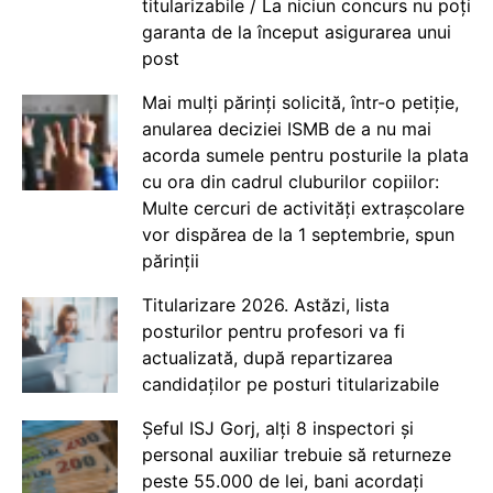
titularizabile / La niciun concurs nu poți
garanta de la început asigurarea unui
post
Mai mulți părinți solicită, într-o petiție,
anularea deciziei ISMB de a nu mai
acorda sumele pentru posturile la plata
cu ora din cadrul cluburilor copiilor:
Multe cercuri de activități extrașcolare
vor dispărea de la 1 septembrie, spun
părinții
Titularizare 2026. Astăzi, lista
posturilor pentru profesori va fi
actualizată, după repartizarea
candidaților pe posturi titularizabile
Șeful ISJ Gorj, alți 8 inspectori și
personal auxiliar trebuie să returneze
peste 55.000 de lei, bani acordați