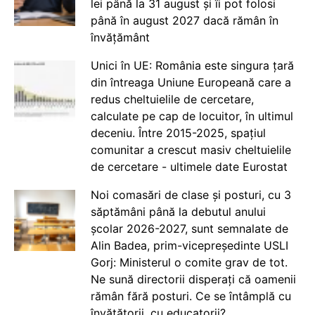
lei până la 31 august și îi pot folosi
până în august 2027 dacă rămân în
învățământ
Unici în UE: România este singura țară
din întreaga Uniune Europeană care a
redus cheltuielile de cercetare,
calculate pe cap de locuitor, în ultimul
deceniu. Între 2015-2025, spațiul
comunitar a crescut masiv cheltuielile
de cercetare - ultimele date Eurostat
Noi comasări de clase și posturi, cu 3
săptămâni până la debutul anului
școlar 2026-2027, sunt semnalate de
Alin Badea, prim-vicepreședinte USLI
Gorj: Ministerul o comite grav de tot.
Ne sună directorii disperați că oamenii
rămân fără posturi. Ce se întâmplă cu
învățătorii, cu educatorii?