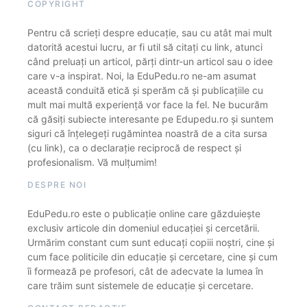
COPYRIGHT
Pentru că scrieți despre educație, sau cu atât mai mult
datorită acestui lucru, ar fi util să citați cu link, atunci
când preluați un articol, părți dintr-un articol sau o idee
care v-a inspirat. Noi, la EduPedu.ro ne-am asumat
această conduită etică și sperăm că și publicațiile cu
mult mai multă experiență vor face la fel. Ne bucurăm
că găsiți subiecte interesante pe Edupedu.ro și suntem
siguri că înțelegeți rugămintea noastră de a cita sursa
(cu link), ca o declarație reciprocă de respect și
profesionalism. Vă mulțumim!
DESPRE NOI
EduPedu.ro este o publicație online care găzduiește
exclusiv articole din domeniul educației și cercetării.
Urmărim constant cum sunt educați copiii noștri, cine și
cum face politicile din educație și cercetare, cine și cum
îi formează pe profesori, cât de adecvate la lumea în
care trăim sunt sistemele de educație și cercetare.