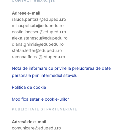
CONTACT REDACȚIE
Adrese e-mail
raluca.pantazi@edupedu.ro
mihai.peticila@edupedu.ro
costin.ionescu@edupedu.ro
alexa.stanescu@edupedu.ro
diana.ghimisi@edupedu.ro
stefan.lefter@edupedu.ro
ramona.florea@edupedu.ro
Notă de informare cu privire la prelucrarea de date
personale prin intermediul site-ului
Politica de cookie
Modifică setarile cookie-urilor
PUBLICITATE ȘI PARTENERIATE
Adresă de e-mail
comunicare@edupedu.ro