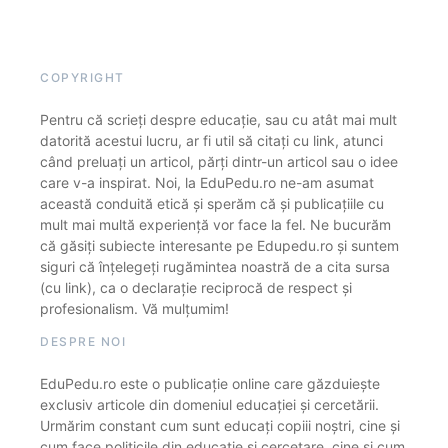
COPYRIGHT
Pentru că scrieți despre educație, sau cu atât mai mult
datorită acestui lucru, ar fi util să citați cu link, atunci
când preluați un articol, părți dintr-un articol sau o idee
care v-a inspirat. Noi, la EduPedu.ro ne-am asumat
această conduită etică și sperăm că și publicațiile cu
mult mai multă experiență vor face la fel. Ne bucurăm
că găsiți subiecte interesante pe Edupedu.ro și suntem
siguri că înțelegeți rugămintea noastră de a cita sursa
(cu link), ca o declarație reciprocă de respect și
profesionalism. Vă mulțumim!
DESPRE NOI
EduPedu.ro este o publicație online care găzduiește
exclusiv articole din domeniul educației și cercetării.
Urmărim constant cum sunt educați copiii noștri, cine și
cum face politicile din educație și cercetare, cine și cum