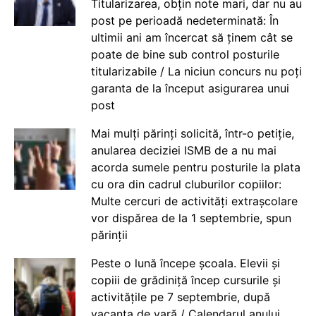
Titularizarea, obțin note mari, dar nu au
post pe perioadă nedeterminată: În
ultimii ani am încercat să ținem cât se
poate de bine sub control posturile
titularizabile / La niciun concurs nu poți
garanta de la început asigurarea unui
post
Mai mulți părinți solicită, într-o petiție,
anularea deciziei ISMB de a nu mai
acorda sumele pentru posturile la plata
cu ora din cadrul cluburilor copiilor:
Multe cercuri de activități extrașcolare
vor dispărea de la 1 septembrie, spun
părinții
Peste o lună începe școala. Elevii și
copiii de grădiniță încep cursurile și
activitățile pe 7 septembrie, după
vacanța de vară / Calendarul anului