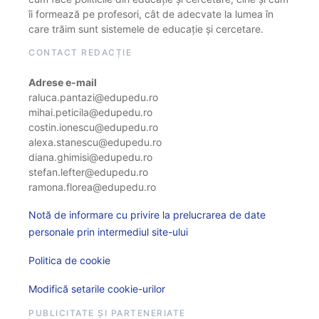
îi formează pe profesori, cât de adecvate la lumea în
care trăim sunt sistemele de educație și cercetare.
CONTACT REDACȚIE
Adrese e-mail
raluca.pantazi@edupedu.ro
mihai.peticila@edupedu.ro
costin.ionescu@edupedu.ro
alexa.stanescu@edupedu.ro
diana.ghimisi@edupedu.ro
stefan.lefter@edupedu.ro
ramona.florea@edupedu.ro
Notă de informare cu privire la prelucrarea de date
personale prin intermediul site-ului
Politica de cookie
Modifică setarile cookie-urilor
PUBLICITATE ȘI PARTENERIATE