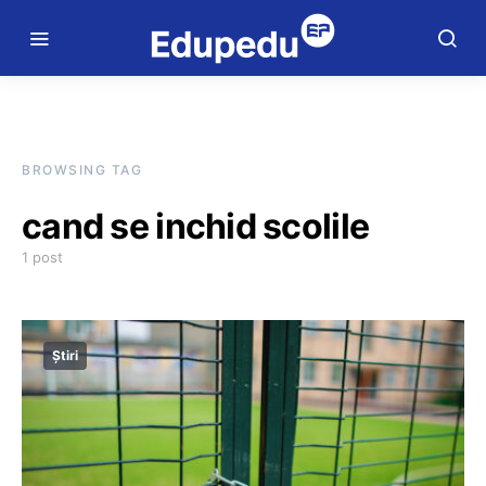
BROWSING TAG
cand se inchid scolile
1 post
Știri