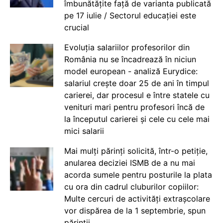
îmbunătățite față de varianta publicată
pe 17 iulie / Sectorul educației este
crucial
Evoluția salariilor profesorilor din
România nu se încadrează în niciun
model european - analiză Eurydice:
salariul crește doar 25 de ani în timpul
carierei, dar procesul e între statele cu
venituri mari pentru profesori încă de
la începutul carierei și cele cu cele mai
mici salarii
Mai mulți părinți solicită, într-o petiție,
anularea deciziei ISMB de a nu mai
acorda sumele pentru posturile la plata
cu ora din cadrul cluburilor copiilor:
Multe cercuri de activități extrașcolare
vor dispărea de la 1 septembrie, spun
părinții