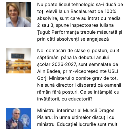
Nu poate liceul tehnologic să-i ducă pe
toți elevii la un Bacalaureat de 100%
absolvire, sunt care au intrat cu media
2 sau 3, spune inspectoarea Iuliana
Țugui: Performanța trebuie măsurată și
prin câți absolvenți se angajează
Noi comasări de clase și posturi, cu 3
săptămâni până la debutul anului
școlar 2026-2027, sunt semnalate de
Alin Badea, prim-vicepreședinte USLI
Gorj: Ministerul o comite grav de tot.
Ne sună directorii disperați că oamenii
rămân fără posturi. Ce se întâmplă cu
învățătorii, cu educatorii?
Ministrul interimar al Muncii Dragos
Pîslaru: În urma ultimelor discuții cu
ministrul Educației lucrurile sunt mult