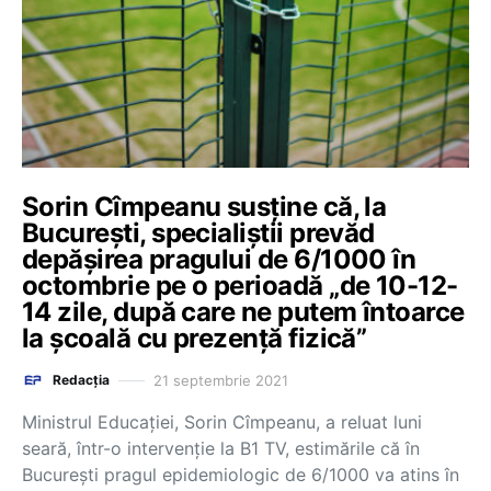
Sorin Cîmpeanu susține că, la
București, specialiștii prevăd
depășirea pragului de 6/1000 în
octombrie pe o perioadă „de 10-12-
14 zile, după care ne putem întoarce
la școală cu prezență fizică”
21 septembrie 2021
Redacția
Ministrul Educației, Sorin Cîmpeanu, a reluat luni
seară, într-o intervenție la B1 TV, estimările că în
București pragul epidemiologic de 6/1000 va atins în