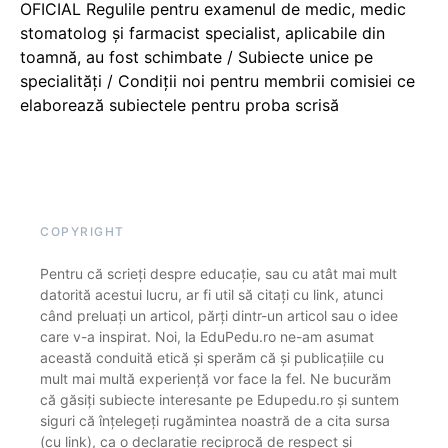
OFICIAL Regulile pentru examenul de medic, medic
stomatolog și farmacist specialist, aplicabile din
toamnă, au fost schimbate / Subiecte unice pe
specialități / Condiții noi pentru membrii comisiei ce
elaborează subiectele pentru proba scrisă
COPYRIGHT
Pentru că scrieți despre educație, sau cu atât mai mult
datorită acestui lucru, ar fi util să citați cu link, atunci
când preluați un articol, părți dintr-un articol sau o idee
care v-a inspirat. Noi, la EduPedu.ro ne-am asumat
această conduită etică și sperăm că și publicațiile cu
mult mai multă experiență vor face la fel. Ne bucurăm
că găsiți subiecte interesante pe Edupedu.ro și suntem
siguri că înțelegeți rugămintea noastră de a cita sursa
(cu link), ca o declarație reciprocă de respect și