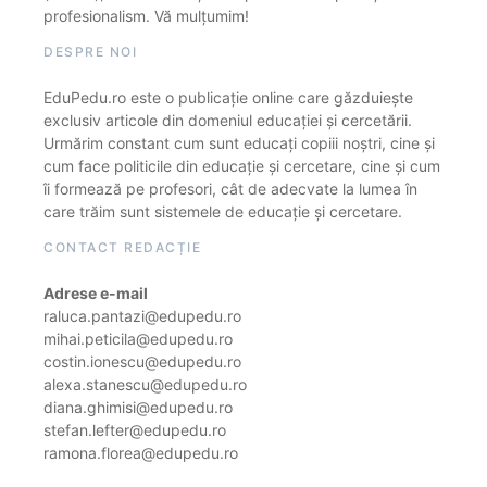
profesionalism. Vă mulțumim!
DESPRE NOI
EduPedu.ro este o publicație online care găzduiește
exclusiv articole din domeniul educației și cercetării.
Urmărim constant cum sunt educați copiii noștri, cine și
cum face politicile din educație și cercetare, cine și cum
îi formează pe profesori, cât de adecvate la lumea în
care trăim sunt sistemele de educație și cercetare.
CONTACT REDACȚIE
Adrese e-mail
raluca.pantazi@edupedu.ro
mihai.peticila@edupedu.ro
costin.ionescu@edupedu.ro
alexa.stanescu@edupedu.ro
diana.ghimisi@edupedu.ro
stefan.lefter@edupedu.ro
ramona.florea@edupedu.ro