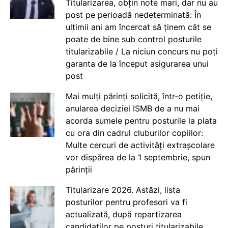
Titularizarea, obțin note mari, dar nu au
post pe perioadă nedeterminată: În
ultimii ani am încercat să ținem cât se
poate de bine sub control posturile
titularizabile / La niciun concurs nu poți
garanta de la început asigurarea unui
post
Mai mulți părinți solicită, într-o petiție,
anularea deciziei ISMB de a nu mai
acorda sumele pentru posturile la plata
cu ora din cadrul cluburilor copiilor:
Multe cercuri de activități extrașcolare
vor dispărea de la 1 septembrie, spun
părinții
Titularizare 2026. Astăzi, lista
posturilor pentru profesori va fi
actualizată, după repartizarea
candidaților pe posturi titularizabile