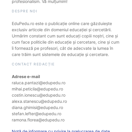
profesionalism. Vă mulțumim!
DESPRE NOI
EduPedu.ro este o publicație online care găzduiește
exclusiv articole din domeniul educației și cercetării.
Urmărim constant cum sunt educați copiii noștri, cine și
cum face politicile din educație și cercetare, cine și cum
îi formează pe profesori, cât de adecvate la lumea în
care trăim sunt sistemele de educație și cercetare.
CONTACT REDACȚIE
Adrese e-mail
raluca.pantazi@edupedu.ro
mihai.peticila@edupedu.ro
costin.ionescu@edupedu.ro
alexa.stanescu@edupedu.ro
diana.ghimisi@edupedu.ro
stefan.lefter@edupedu.ro
ramona.florea@edupedu.ro
Notă de informare cu privire la prelucrarea de date