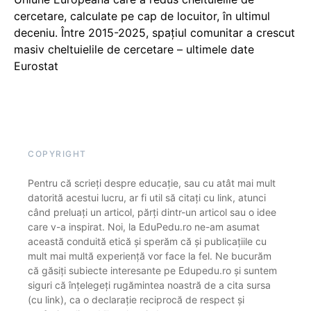
cercetare, calculate pe cap de locuitor, în ultimul
deceniu. Între 2015-2025, spațiul comunitar a crescut
masiv cheltuielile de cercetare – ultimele date
Eurostat
COPYRIGHT
Pentru că scrieți despre educație, sau cu atât mai mult
datorită acestui lucru, ar fi util să citați cu link, atunci
când preluați un articol, părți dintr-un articol sau o idee
care v-a inspirat. Noi, la EduPedu.ro ne-am asumat
această conduită etică și sperăm că și publicațiile cu
mult mai multă experiență vor face la fel. Ne bucurăm
că găsiți subiecte interesante pe Edupedu.ro și suntem
siguri că înțelegeți rugămintea noastră de a cita sursa
(cu link), ca o declarație reciprocă de respect și