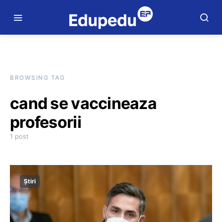
BROWSING TAG
cand se vaccineaza
profesorii
1 post
Știri