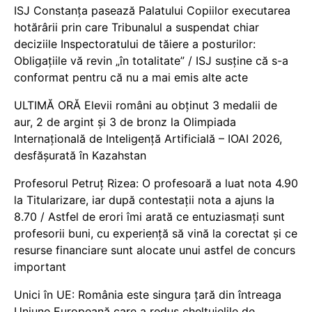
ISJ Constanța pasează Palatului Copiilor executarea
hotărârii prin care Tribunalul a suspendat chiar
deciziile Inspectoratului de tăiere a posturilor:
Obligațiile vă revin „în totalitate” / ISJ susține că s-a
conformat pentru că nu a mai emis alte acte
ULTIMĂ ORĂ Elevii români au obținut 3 medalii de
aur, 2 de argint și 3 de bronz la Olimpiada
Internațională de Inteligență Artificială – IOAI 2026,
desfășurată în Kazahstan
Profesorul Petruț Rizea: O profesoară a luat nota 4.90
la Titularizare, iar după contestații nota a ajuns la
8.70 / Astfel de erori îmi arată ce entuziasmați sunt
profesorii buni, cu experiență să vină la corectat și ce
resurse financiare sunt alocate unui astfel de concurs
important
Unici în UE: România este singura țară din întreaga
Uniune Europeană care a redus cheltuielile de