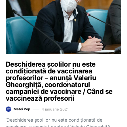
Deschiderea școlilor nu este
condiționată de vaccinarea
profesorilor – anunță Valeriu
Gheorghiță, coordonatorul
campaniei de vaccinare / Când se
vaccinează profesorii
4 ianuarie 2021
Matei Pop
’Deschiderea școlilor nu este condiționată de
vaccinare’, a anunțat doctorul Valeriu Gheorghiță,