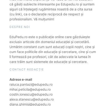
că găsiți subiecte interesante pe Edupedu.ro și suntem
siguri că înțelegeți rugămintea noastră de a cita sursa
(cu link), ca o declarație reciprocă de respect și
profesionalism. Vă mulțumim!
DESPRE NOI
EduPedu.ro este o publicație online care găzduiește
exclusiv articole din domeniul educației și cercetării.
Urmărim constant cum sunt educați copiii noștri, cine și
cum face politicile din educație și cercetare, cine și cum
îi formează pe profesori, cât de adecvate la lumea în
care trăim sunt sistemele de educație și cercetare.
CONTACT REDACȚIE
Adrese e-mail
raluca.pantazi@edupedu.ro
mihai.peticila@edupedu.ro
costin.ionescu@edupedu.ro
alexa.stanescu@edupedu.ro
diana.ghimisi@edupedu.ro