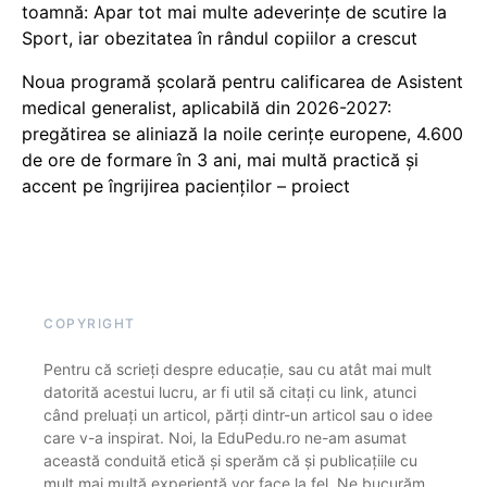
toamnă: Apar tot mai multe adeverințe de scutire la
Sport, iar obezitatea în rândul copiilor a crescut
Noua programă școlară pentru calificarea de Asistent
medical generalist, aplicabilă din 2026-2027:
pregătirea se aliniază la noile cerințe europene, 4.600
de ore de formare în 3 ani, mai multă practică și
accent pe îngrijirea pacienților – proiect
COPYRIGHT
Pentru că scrieți despre educație, sau cu atât mai mult
datorită acestui lucru, ar fi util să citați cu link, atunci
când preluați un articol, părți dintr-un articol sau o idee
care v-a inspirat. Noi, la EduPedu.ro ne-am asumat
această conduită etică și sperăm că și publicațiile cu
mult mai multă experiență vor face la fel. Ne bucurăm