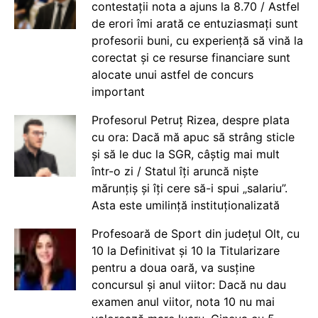
contestații nota a ajuns la 8.70 / Astfel
de erori îmi arată ce entuziasmați sunt
profesorii buni, cu experiență să vină la
corectat și ce resurse financiare sunt
alocate unui astfel de concurs
important
Profesorul Petruț Rizea, despre plata
cu ora: Dacă mă apuc să strâng sticle
și să le duc la SGR, câștig mai mult
într-o zi / Statul îți aruncă niște
mărunțiș și îți cere să-i spui „salariu”.
Asta este umilință instituționalizată
Profesoară de Sport din județul Olt, cu
10 la Definitivat și 10 la Titularizare
pentru a doua oară, va susține
concursul și anul viitor: Dacă nu dau
examen anul viitor, nota 10 nu mai