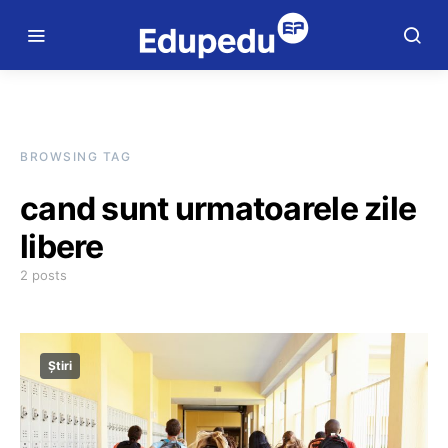
BROWSING TAG
cand sunt urmatoarele zile
libere
2 posts
Știri