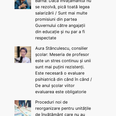
Barna: Dacă învățământul nu
se rezolvă, pică toată legea
salarizării / Sunt mai multe
promisiuni din partea
Guvernului către angajații
din educație și nu par a fi
respectate
Aura Stănculescu, consilier
școlar: Meseria de profesor
este un stres continuu și unii
sunt mai puțini rezistenți.
Este necesară o evaluare
psihiatrică din când în când /
De anul școlar viitor
evaluarea este obligatorie
Proceduri noi de
reorganizare pentru unitățile
de învățământ care nu au