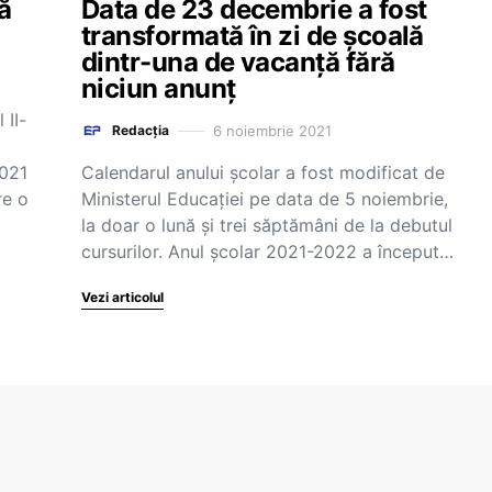
ă
Data de 23 decembrie a fost
transformată în zi de școală
dintr-una de vacanță fără
niciun anunț
 II-
6 noiembrie 2021
Redacția
2021
Calendarul anului școlar a fost modificat de
re o
Ministerul Educației pe data de 5 noiembrie,
la doar o lună și trei săptămâni de la debutul
cursurilor. Anul şcolar 2021-2022 a început…
Vezi articolul