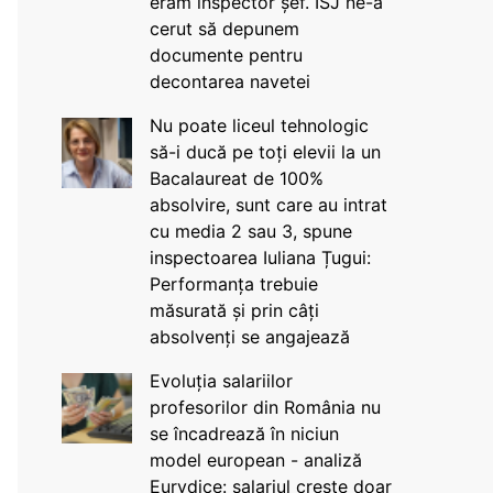
eram inspector șef. ISJ ne-a
cerut să depunem
documente pentru
decontarea navetei
Nu poate liceul tehnologic
să-i ducă pe toți elevii la un
Bacalaureat de 100%
absolvire, sunt care au intrat
cu media 2 sau 3, spune
inspectoarea Iuliana Țugui:
Performanța trebuie
măsurată și prin câți
absolvenți se angajează
Evoluția salariilor
profesorilor din România nu
se încadrează în niciun
model european - analiză
Eurydice: salariul crește doar