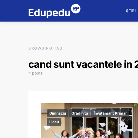
ȘTIRI
BROWSING TAG
cand sunt vacantele in
4 posts
Gimnaziu
Grădiniță
Învățământ Primar
Liceu