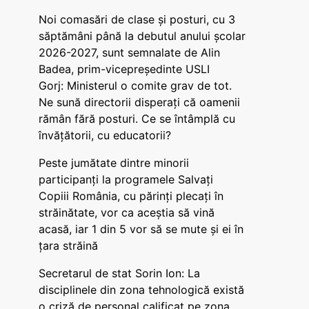
Noi comasări de clase și posturi, cu 3
săptămâni până la debutul anului școlar
2026-2027, sunt semnalate de Alin
Badea, prim-vicepreședinte USLI
Gorj: Ministerul o comite grav de tot.
Ne sună directorii disperați că oamenii
rămân fără posturi. Ce se întâmplă cu
învățătorii, cu educatorii?
Peste jumătate dintre minorii
participanți la programele Salvați
Copiii România, cu părinți plecați în
străinătate, vor ca aceștia să vină
acasă, iar 1 din 5 vor să se mute și ei în
țara străină
Secretarul de stat Sorin Ion: La
disciplinele din zona tehnologică există
o criză de personal calificat pe zona