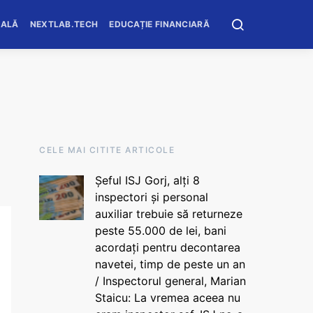
OALĂ
NEXTLAB.TECH
EDUCAȚIE FINANCIARĂ
CELE MAI CITITE ARTICOLE
Șeful ISJ Gorj, alți 8
inspectori și personal
auxiliar trebuie să returneze
peste 55.000 de lei, bani
acordați pentru decontarea
navetei, timp de peste un an
/ Inspectorul general, Marian
Staicu: La vremea aceea nu