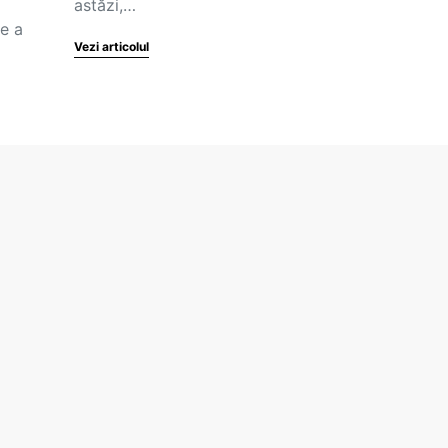
astăzi,…
e a
Vezi articolul