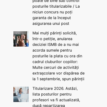
poate de bine sub control
posturile titularizabile / La
niciun concurs nu poți
garanta de la început
asigurarea unui post
Mai mulți părinți solicită,
într-o petiție, anularea
deciziei ISMB de a nu mai
acorda sumele pentru
posturile la plata cu ora din
cadrul cluburilor copiilor:
Multe cercuri de activități
extrașcolare vor dispărea de
la 1 septembrie, spun părinții
Titularizare 2026. Astăzi,
lista posturilor pentru
profesori va fi actualizată,
după repartizarea