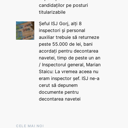
candidaților pe posturi
titularizabile
Șeful ISJ Gorj, alți 8
inspectori și personal
auxiliar trebuie să returneze
peste 55.000 de lei, bani
acordați pentru decontarea
navetei, timp de peste un an
/ Inspectorul general, Marian
Staicu: La vremea aceea nu
eram inspector șef. ISJ ne-a
cerut să depunem
documente pentru
decontarea navetei
CELE MAI NOI