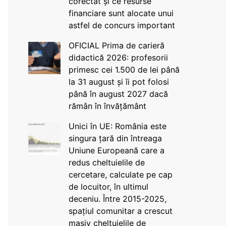
corectat și ce resurse
financiare sunt alocate unui
astfel de concurs important
OFICIAL Prima de carieră
didactică 2026: profesorii
primesc cei 1.500 de lei până
la 31 august și îi pot folosi
până în august 2027 dacă
rămân în învățământ
Unici în UE: România este
singura țară din întreaga
Uniune Europeană care a
redus cheltuielile de
cercetare, calculate pe cap
de locuitor, în ultimul
deceniu. Între 2015-2025,
spațiul comunitar a crescut
masiv cheltuielile de