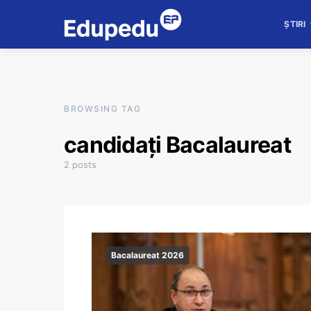
ȘTIRI
BROWSING TAG
candidați Bacalaureat
2 posts
Bacalaureat 2026