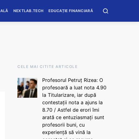
OALĂ
NEXTLAB.TECH
EDUCAȚIE FINANCIARĂ
CELE MAI CITITE ARTICOLE
Profesorul Petruț Rizea: O
profesoară a luat nota 4.90
la Titularizare, iar după
contestații nota a ajuns la
8.70 / Astfel de erori îmi
arată ce entuziasmați sunt
profesorii buni, cu
experiență să vină la