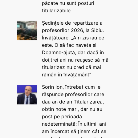
păcate nu sunt posturi
titularizabile
Ședințele de repartizare a
profesorilor 2026, la Sibiu.
Învățătoare: „Am zis iau ce
este. O să fac naveta și
Doamne-ajută, dar dacă în
doi,trei ani nu reușesc să mă
titularizez nu cred că mai
rămân în învățământ”
Sorin Ion, întrebat cum le
răspunde profesorilor care
dau an de an Titularizarea,
obțin note mari, dar nu au
post pe perioadă
nedeterminată: În ultimii ani
am încercat să ținem cât se