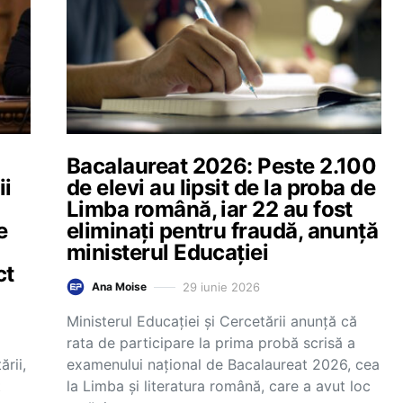
Bacalaureat 2026: Peste 2.100
ii
de elevi au lipsit de la proba de
Limba română, iar 22 au fost
e
eliminați pentru fraudă, anunță
ministerul Educației
ct
29 iunie 2026
Ana Moise
Ministerul Educației și Cercetării anunță că
rata de participare la prima probă scrisă a
ării,
examenului național de Bacalaureat 2026, cea
t
la Limba și literatura română, care a avut loc