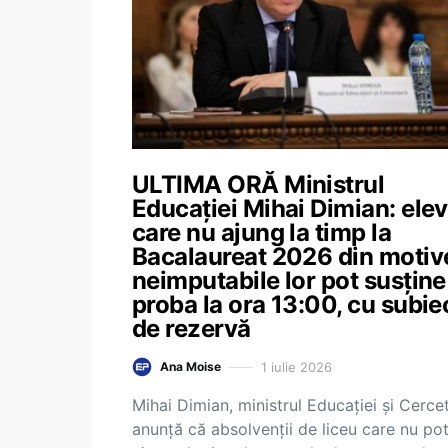
ULTIMA ORĂ Ministrul
Educației Mihai Dimian: elev
care nu ajung la timp la
Bacalaureat 2026 din motiv
neimputabile lor pot susține
proba la ora 13:00, cu subie
de rezervă
1 iulie 2026
Ana Moise
Mihai Dimian, ministrul Educației și Cercet
anunță că absolvenții de liceu care nu po