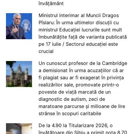
învățământ
Ministrul interimar al Muncii Dragos
Pîslaru: În urma ultimelor discuții cu
ministrul Educației lucrurile sunt mult
îmbunătățite față de varianta publicată
pe 17 iulie / Sectorul educației este
crucial
Un cunoscut profesor de la Cambridge
a demisionat în urma acuzațiilor că ar
fi plagiat sau ar fi exagerat în privința
realizărilor sale, promovate printr-o
poveste de viață marcată de un
diagnostic de autism, zeci de
maratoane parcurse și milioane de lire
strânse în scopuri caritabile
De la 4.90 la Titularizare 2026, o
învățătoare din Sibiu a primit nota 8.70