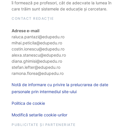
îi formează pe profesori, cât de adecvate la lumea în
care trăim sunt sistemele de educație și cercetare.
CONTACT REDACȚIE
Adrese e-mail
raluca.pantazi@edupedu.ro
mihai.peticila@edupedu.ro
costin.ionescu@edupedu.ro
alexa.stanescu@edupedu.ro
diana.ghimisi@edupedu.ro
stefan.lefter@edupedu.ro
ramona.florea@edupedu.ro
Notă de informare cu privire la prelucrarea de date
personale prin intermediul site-ului
Politica de cookie
Modifică setarile cookie-urilor
PUBLICITATE ȘI PARTENERIATE