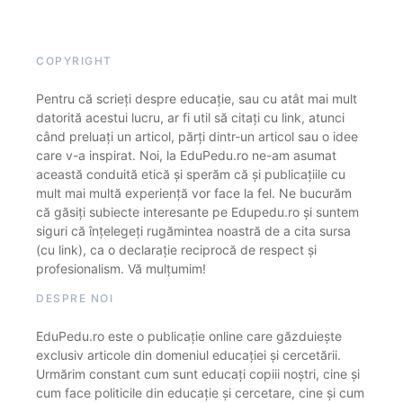
COPYRIGHT
Pentru că scrieți despre educație, sau cu atât mai mult
datorită acestui lucru, ar fi util să citați cu link, atunci
când preluați un articol, părți dintr-un articol sau o idee
care v-a inspirat. Noi, la EduPedu.ro ne-am asumat
această conduită etică și sperăm că și publicațiile cu
mult mai multă experiență vor face la fel. Ne bucurăm
că găsiți subiecte interesante pe Edupedu.ro și suntem
siguri că înțelegeți rugămintea noastră de a cita sursa
(cu link), ca o declarație reciprocă de respect și
profesionalism. Vă mulțumim!
DESPRE NOI
EduPedu.ro este o publicație online care găzduiește
exclusiv articole din domeniul educației și cercetării.
Urmărim constant cum sunt educați copiii noștri, cine și
cum face politicile din educație și cercetare, cine și cum