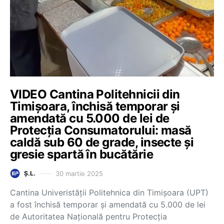
VIDEO Cantina Politehnicii din
Timișoara, închisă temporar și
amendată cu 5.000 de lei de
Protecția Consumatorului: masă
caldă sub 60 de grade, insecte și
gresie spartă în bucătărie
30 martie 2025
Ș.L.
Cantina Univeristății Politehnica din Timișoara (UPT)
a fost închisă temporar și amendată cu 5.000 de lei
de Autoritatea Națională pentru Protecția