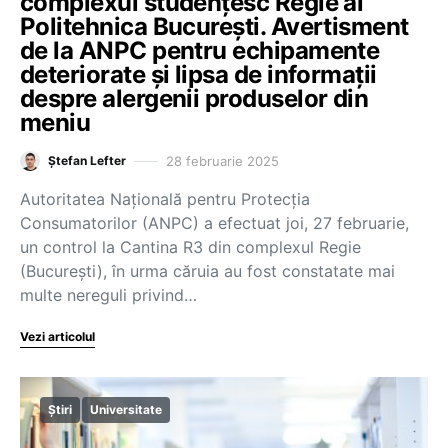
complexul studențesc Regie al
Politehnica București. Avertisment
de la ANPC pentru echipamente
deteriorate și lipsa de informații
despre alergenii produselor din
meniu
28 februarie 2025
Ștefan Lefter
Autoritatea Națională pentru Protecția
Consumatorilor (ANPC) a efectuat joi, 27 februarie,
un control la Cantina R3 din complexul Regie
(București), în urma căruia au fost constatate mai
multe nereguli privind…
Vezi articolul
Știri
Universitate