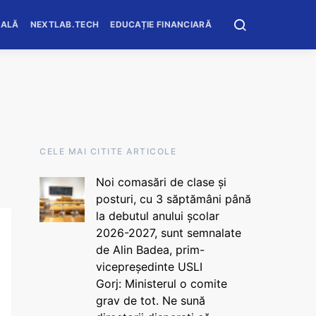
OALĂ
NEXTLAB.TECH
EDUCAȚIE FINANCIARĂ
CELE MAI CITITE ARTICOLE
Noi comasări de clase și
posturi, cu 3 săptămâni până
la debutul anului școlar
2026-2027, sunt semnalate
de Alin Badea, prim-
vicepreședinte USLI
Gorj: Ministerul o comite
grav de tot. Ne sună