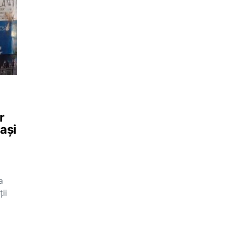
r
Iași
a
ii