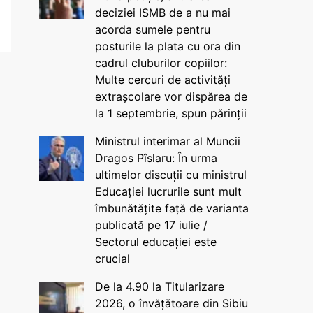
deciziei ISMB de a nu mai
acorda sumele pentru
posturile la plata cu ora din
cadrul cluburilor copiilor:
Multe cercuri de activități
extrașcolare vor dispărea de
la 1 septembrie, spun părinții
Ministrul interimar al Muncii
Dragos Pîslaru: În urma
ultimelor discuții cu ministrul
Educației lucrurile sunt mult
îmbunătățite față de varianta
publicată pe 17 iulie /
Sectorul educației este
crucial
De la 4.90 la Titularizare
2026, o învățătoare din Sibiu