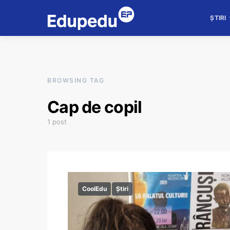
ȘTIRI
BROWSING TAG
Cap de copil
1 post
CoolEdu
Știri