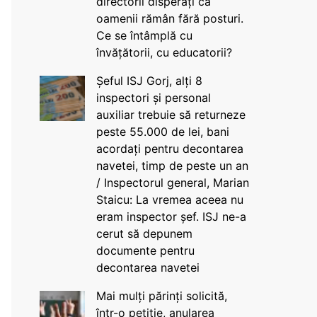
directorii disperați că
oamenii rămân fără posturi.
Ce se întâmplă cu
învățătorii, cu educatorii?
Șeful ISJ Gorj, alți 8
inspectori și personal
auxiliar trebuie să returneze
peste 55.000 de lei, bani
acordați pentru decontarea
navetei, timp de peste un an
/ Inspectorul general, Marian
Staicu: La vremea aceea nu
eram inspector șef. ISJ ne-a
cerut să depunem
documente pentru
decontarea navetei
Mai mulți părinți solicită,
într-o petiție, anularea