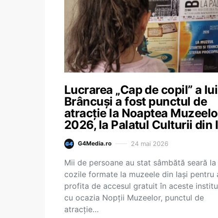
Lucrarea „Cap de copil” a lui
Brâncuși a fost punctul de
atracție la Noaptea Muzeelo
2026, la Palatul Culturii din 
24 mai 2026
G4Media.ro
Mii de persoane au stat sâmbătă seară la
cozile formate la muzeele din Iaşi pentru 
profita de accesul gratuit în aceste instituţ
cu ocazia Nopţii Muzeelor, punctul de
atracţie…