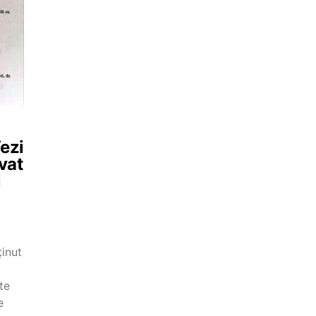
ezi
vat
i
inut
te
e