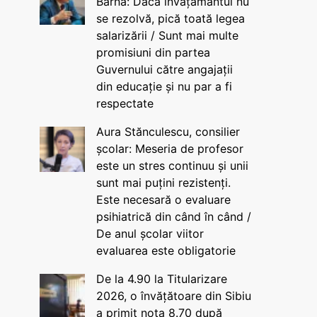
Barna: Dacă învățământul nu
se rezolvă, pică toată legea
salarizării / Sunt mai multe
promisiuni din partea
Guvernului către angajații
din educație și nu par a fi
respectate
Aura Stănculescu, consilier
școlar: Meseria de profesor
este un stres continuu și unii
sunt mai puțini rezistenți.
Este necesară o evaluare
psihiatrică din când în când /
De anul școlar viitor
evaluarea este obligatorie
De la 4.90 la Titularizare
2026, o învățătoare din Sibiu
a primit nota 8.70 după