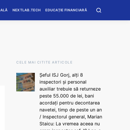
OALĂ
NEXTLAB.TECH
EDUCAȚIE FINANCIARĂ
CELE MAI CITITE ARTICOLE
Șeful ISJ Gorj, alți 8
inspectori și personal
auxiliar trebuie să returneze
peste 55.000 de lei, bani
acordați pentru decontarea
navetei, timp de peste un an
/ Inspectorul general, Marian
Staicu: La vremea aceea nu