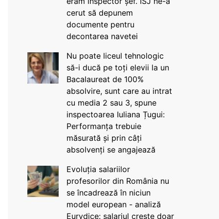
eram inspector șef. ISJ ne-a
cerut să depunem
documente pentru
decontarea navetei
Nu poate liceul tehnologic
să-i ducă pe toți elevii la un
Bacalaureat de 100%
absolvire, sunt care au intrat
cu media 2 sau 3, spune
inspectoarea Iuliana Țugui:
Performanța trebuie
măsurată și prin câți
absolvenți se angajează
Evoluția salariilor
profesorilor din România nu
se încadrează în niciun
model european - analiză
Eurydice: salariul crește doar