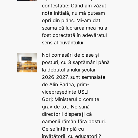
contestație: Când am văzut
nota inițială, nu mă puteam
opri din plâns. Mi-am dat
seama că lucrarea mea nu a
fost corectată în adevăratul
sens al cuvântului
Noi comasări de clase și
posturi, cu 3 săptămâni până
la debutul anului școlar
2026-2027, sunt semnalate
de Alin Badea, prim-
vicepreședinte USLI
Gorj: Ministerul o comite
grav de tot. Ne sună
directorii disperați că
oamenii rămân fără posturi.
Ce se întâmplă cu
învățătorii, cu educatorii?