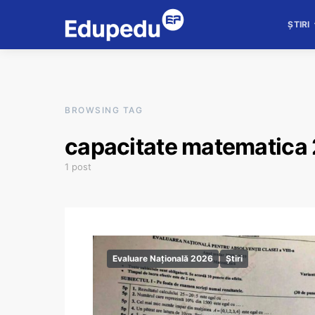
ȘTIRI
BROWSING TAG
capacitate matematica
1 post
Evaluare Națională 2026
Știri