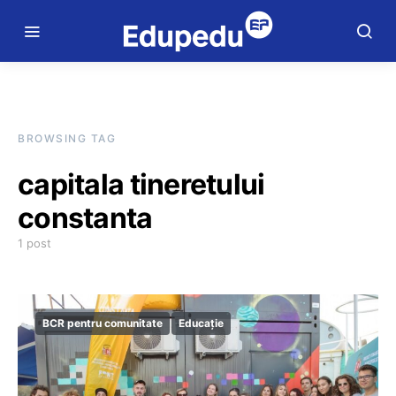
BROWSING TAG
capitala tineretului
constanta
1 post
BCR pentru comunitate
Educație