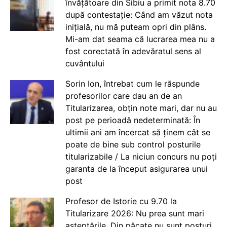
învățătoare din Sibiu a primit nota 8.70
după contestație: Când am văzut nota
inițială, nu mă puteam opri din plâns.
Mi-am dat seama că lucrarea mea nu a
fost corectată în adevăratul sens al
cuvântului
Sorin Ion, întrebat cum le răspunde
profesorilor care dau an de an
Titularizarea, obțin note mari, dar nu au
post pe perioadă nedeterminată: În
ultimii ani am încercat să ținem cât se
poate de bine sub control posturile
titularizabile / La niciun concurs nu poți
garanta de la început asigurarea unui
post
Profesor de Istorie cu 9.70 la
Titularizare 2026: Nu prea sunt mari
așteptările. Din păcate nu sunt posturi