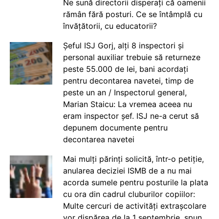
Ne sună directorii disperați că oamenii
rămân fără posturi. Ce se întâmplă cu
învățătorii, cu educatorii?
Șeful ISJ Gorj, alți 8 inspectori și
personal auxiliar trebuie să returneze
peste 55.000 de lei, bani acordați
pentru decontarea navetei, timp de
peste un an / Inspectorul general,
Marian Staicu: La vremea aceea nu
eram inspector șef. ISJ ne-a cerut să
depunem documente pentru
decontarea navetei
Mai mulți părinți solicită, într-o petiție,
anularea deciziei ISMB de a nu mai
acorda sumele pentru posturile la plata
cu ora din cadrul cluburilor copiilor:
Multe cercuri de activități extrașcolare
vor dispărea de la 1 septembrie, spun