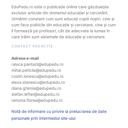
EduPedu.ro este o publicație online care găzduiește
exclusiv articole din domeniul educației și cercetării.
Urmărim constant cum sunt educați copiii noștri, cine și
cum face politicile din educație și cercetare, cine și cum
îi formează pe profesori, cât de adecvate la lumea în
care trăim sunt sistemele de educație și cercetare.
CONTACT REDACȚIE
Adrese e-mail
raluca.pantazi@edupedu.ro
mihai.peticila@edupedu.ro
costin.ionescu@edupedu.ro
alexa.stanescu@edupedu.ro
diana.ghimisi@edupedu.ro
stefan.lefter@edupedu.ro
ramona.florea@edupedu.ro
Notă de informare cu privire la prelucrarea de date
personale prin intermediul site-ului