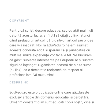
COPYRIGHT
Pentru că scrieți despre educație, sau cu atât mai mult
datorită acestui lucru, ar fi util să citați cu link, atunci
când preluați un articol, părți dintr-un articol sau o idee
care v-a inspirat. Noi, la EduPedu.ro ne-am asumat
această conduită etică și sperăm că și publicațiile cu
mult mai multă experiență vor face la fel. Ne bucurăm
că găsiți subiecte interesante pe Edupedu.ro și suntem
siguri că înțelegeți rugămintea noastră de a cita sursa
(cu link), ca o declarație reciprocă de respect și
profesionalism. Vă mulțumim!
DESPRE NOI
EduPedu.ro este o publicație online care găzduiește
exclusiv articole din domeniul educației și cercetării.
Urmărim constant cum sunt educați copiii noștri, cine și