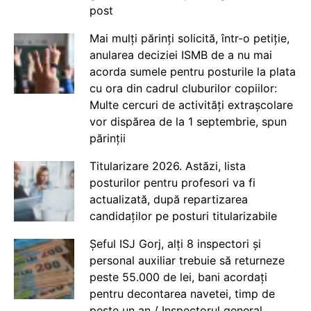
post
Mai mulți părinți solicită, într-o petiție,
anularea deciziei ISMB de a nu mai
acorda sumele pentru posturile la plata
cu ora din cadrul cluburilor copiilor:
Multe cercuri de activități extrașcolare
vor dispărea de la 1 septembrie, spun
părinții
Titularizare 2026. Astăzi, lista
posturilor pentru profesori va fi
actualizată, după repartizarea
candidaților pe posturi titularizabile
Șeful ISJ Gorj, alți 8 inspectori și
personal auxiliar trebuie să returneze
peste 55.000 de lei, bani acordați
pentru decontarea navetei, timp de
peste un an / Inspectorul general,