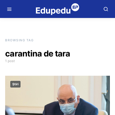
BROWSING TAG
carantina de tara
1 post
Știri