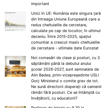
important
Unici în UE: România este singura țară
din întreaga Uniune Europeană care a
redus cheltuielile de cercetare,
calculate pe cap de locuitor, în ultimul
deceniu. Între 2015-2025, spațiul
comunitar a crescut masiv cheltuielile
de cercetare - ultimele date Eurostat
Noi comasări de clase și posturi, cu 3
săptămâni până la debutul anului
școlar 2026-2027, sunt semnalate de
Alin Badea, prim-vicepreședinte USLI
Gorj: Ministerul o comite grav de tot.
Ne sună directorii disperați că oamenii
rămân fără posturi. Ce se întâmplă cu
învățătorii, cu educatorii?
Profesor de Istorie cu 9.70 la