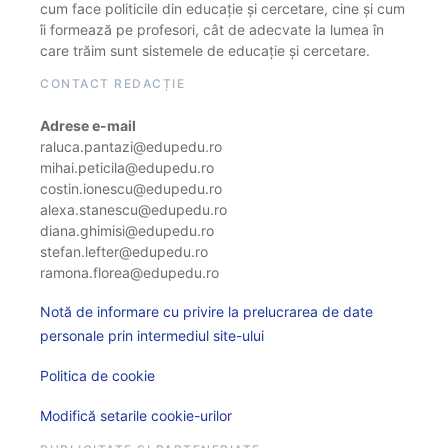
cum face politicile din educație și cercetare, cine și cum
îi formează pe profesori, cât de adecvate la lumea în
care trăim sunt sistemele de educație și cercetare.
CONTACT REDACȚIE
Adrese e-mail
raluca.pantazi@edupedu.ro
mihai.peticila@edupedu.ro
costin.ionescu@edupedu.ro
alexa.stanescu@edupedu.ro
diana.ghimisi@edupedu.ro
stefan.lefter@edupedu.ro
ramona.florea@edupedu.ro
Notă de informare cu privire la prelucrarea de date
personale prin intermediul site-ului
Politica de cookie
Modifică setarile cookie-urilor