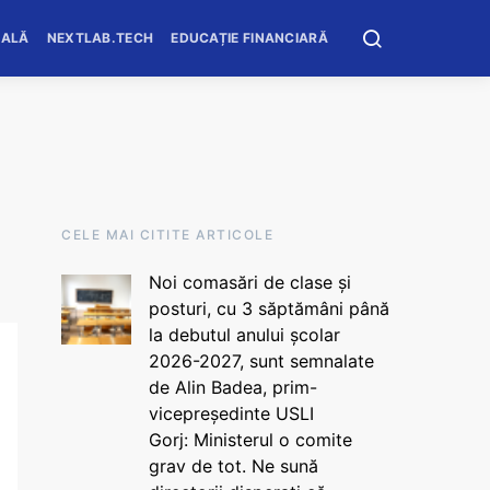
OALĂ
NEXTLAB.TECH
EDUCAȚIE FINANCIARĂ
CELE MAI CITITE ARTICOLE
Noi comasări de clase și
posturi, cu 3 săptămâni până
la debutul anului școlar
2026-2027, sunt semnalate
de Alin Badea, prim-
vicepreședinte USLI
Gorj: Ministerul o comite
grav de tot. Ne sună