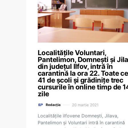
Localitățile Voluntari,
Pantelimon, Domnești și Jila
din județul Ilfov, intră în
carantină la ora 22. Toate ce
41 de școli și grădinițe trec
cursurile în online timp de 1
zile
20 martie 2021
Redacția
Localitățile ilfovene Domnești, Jilava,
Pantelimon și Voluntari intră în carantină