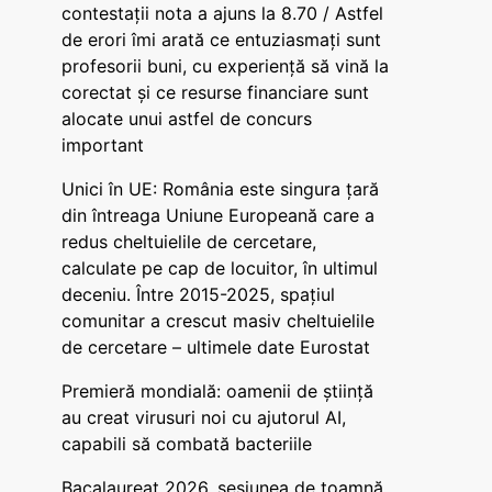
contestații nota a ajuns la 8.70 / Astfel
de erori îmi arată ce entuziasmați sunt
profesorii buni, cu experiență să vină la
corectat și ce resurse financiare sunt
alocate unui astfel de concurs
important
Unici în UE: România este singura țară
din întreaga Uniune Europeană care a
redus cheltuielile de cercetare,
calculate pe cap de locuitor, în ultimul
deceniu. Între 2015-2025, spațiul
comunitar a crescut masiv cheltuielile
de cercetare – ultimele date Eurostat
Premieră mondială: oamenii de știință
au creat virusuri noi cu ajutorul AI,
capabili să combată bacteriile
Bacalaureat 2026, sesiunea de toamnă.