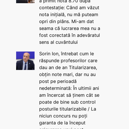
a primit nota 8.70 după
contestație: Când am văzut
nota inițială, nu mă puteam
opri din plâns. Mi-am dat
seama că lucrarea mea nu a
fost corectată în adevăratul
sens al cuvântului
Sorin Ion, întrebat cum le
răspunde profesorilor care
dau an de an Titularizarea,
obțin note mari, dar nu au
post pe perioadă
nedeterminată: În ultimii ani
am încercat să ținem cât se
poate de bine sub control
posturile titularizabile / La
niciun concurs nu poți
garanta de la început