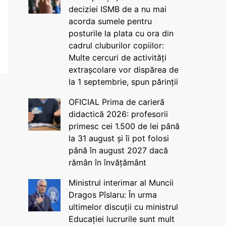
deciziei ISMB de a nu mai
acorda sumele pentru
posturile la plata cu ora din
cadrul cluburilor copiilor:
Multe cercuri de activități
extrașcolare vor dispărea de
la 1 septembrie, spun părinții
OFICIAL Prima de carieră
didactică 2026: profesorii
primesc cei 1.500 de lei până
la 31 august și îi pot folosi
până în august 2027 dacă
rămân în învățământ
Ministrul interimar al Muncii
Dragos Pîslaru: În urma
ultimelor discuții cu ministrul
Educației lucrurile sunt mult