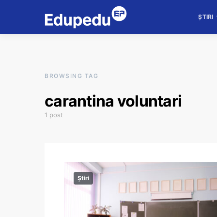
ȘTIRI
BROWSING TAG
carantina voluntari
1 post
Știri