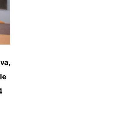
va,
le
4