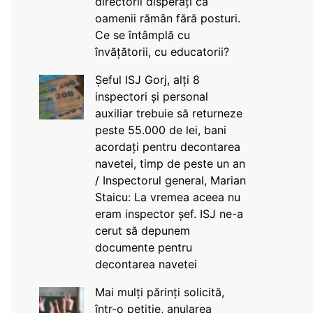
directorii disperați că
oamenii rămân fără posturi.
Ce se întâmplă cu
învățătorii, cu educatorii?
Șeful ISJ Gorj, alți 8
inspectori și personal
auxiliar trebuie să returneze
peste 55.000 de lei, bani
acordați pentru decontarea
navetei, timp de peste un an
/ Inspectorul general, Marian
Staicu: La vremea aceea nu
eram inspector șef. ISJ ne-a
cerut să depunem
documente pentru
decontarea navetei
Mai mulți părinți solicită,
într-o petiție, anularea