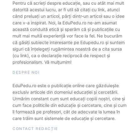
Pentru că scrieți despre educație, sau cu atât mai mult
datorită acestui lucru, ar fi util să citați cu link, atunci
când preluați un articol, părți dintr-un articol sau o idee
care v-a inspirat. Noi, la EduPedu.ro ne-am asumat
această conduită etică și sperăm că și publicațiile cu
mult mai multă experiență vor face la fel. Ne bucurăm
că găsiți subiecte interesante pe Edupedu.ro și suntem
siguri că înțelegeți rugămintea noastră de a cita sursa
(cu link), ca o declarație reciprocă de respect și
profesionalism. Vă mulțumim!
DESPRE NOI
EduPedu.ro este o publicație online care găzduiește
exclusiv articole din domeniul educației și cercetării.
Urmărim constant cum sunt educați copiii noștri, cine și
cum face politicile din educație și cercetare, cine și cum
îi formează pe profesori, cât de adecvate la lumea în
care trăim sunt sistemele de educație și cercetare.
CONTACT REDACȚIE