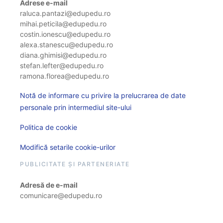
Adrese e-mail
raluca.pantazi@edupedu.ro
mihai.peticila@edupedu.ro
costin.ionescu@edupedu.ro
alexa.stanescu@edupedu.ro
diana.ghimisi@edupedu.ro
stefan.lefter@edupedu.ro
ramona.florea@edupedu.ro
Notă de informare cu privire la prelucrarea de date
personale prin intermediul site-ului
Politica de cookie
Modifică setarile cookie-urilor
PUBLICITATE ȘI PARTENERIATE
Adresă de e-mail
comunicare@edupedu.ro