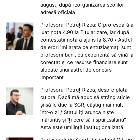
august, după reorganizarea școlilor -
adresă oficială
Profesorul Petruț Rizea: O profesoară a
luat nota 4.90 la Titularizare, iar după
contestații nota a ajuns la 8.70 / Astfel
de erori îmi arată ce entuziasmați sunt
profesorii buni, cu experiență să vină la
corectat și ce resurse financiare sunt
alocate unui astfel de concurs
important
Profesorul Petruț Rizea, despre plata
cu ora: Dacă mă apuc să strâng sticle
și să le duc la SGR, câștig mai mult
într-o zi / Statul îți aruncă niște
mărunțiș și îți cere să-i spui „salariu”.
Asta este umilință instituționalizată
Profesoară de Sport din județul Olt, cu