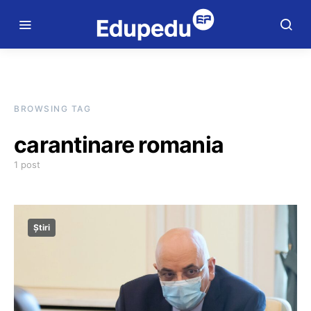
BROWSING TAG
carantinare romania
1 post
Știri