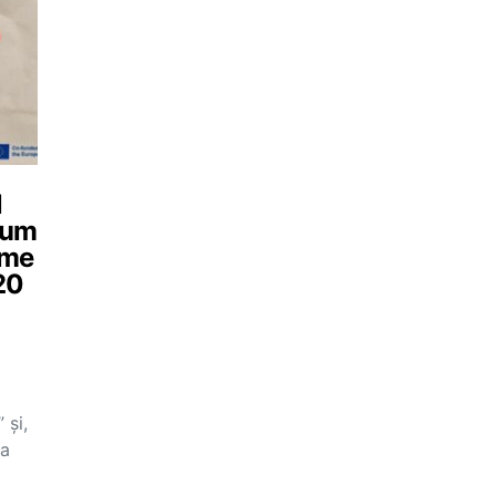
l
 cum
eme
20
 și,
ea