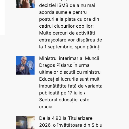
deciziei ISMB de a nu mai
acorda sumele pentru
posturile la plata cu ora din
cadrul cluburilor copiilor:
Multe cercuri de activități
extrașcolare vor dispărea de
la 1 septembrie, spun părinții
Ministrul interimar al Muncii
Dragos Pîslaru: În urma
ultimelor discuții cu ministrul
Educației lucrurile sunt mult
îmbunătățite față de varianta
publicată pe 17 iulie /
Sectorul educației este
crucial
De la 4.90 la Titularizare
2026, o învățătoare din Sibiu