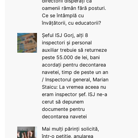
directorii disperați că
oamenii rămân fără posturi.
Ce se întâmplă cu
învățătorii, cu educatorii?
Șeful ISJ Gorj, alți 8
inspectori și personal
auxiliar trebuie să returneze
peste 55.000 de lei, bani
acordați pentru decontarea
navetei, timp de peste un an
/ Inspectorul general, Marian
Staicu: La vremea aceea nu
eram inspector șef. ISJ ne-a
cerut să depunem
documente pentru
decontarea navetei
Mai mulți părinți solicită,
într-o petiție, anularea