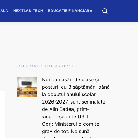
OALĂ
NEXTLAB.TECH
EDUCAȚIE FINANCIARĂ
CELE MAI CITITE ARTICOLE
Noi comasări de clase și
posturi, cu 3 săptămâni până
la debutul anului școlar
2026-2027, sunt semnalate
de Alin Badea, prim-
vicepreședinte USLI
Gorj: Ministerul o comite
grav de tot. Ne sună