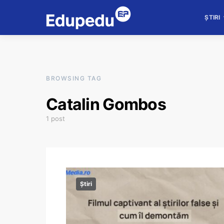
ȘTIRI
BROWSING TAG
Catalin Gombos
1 post
Știri