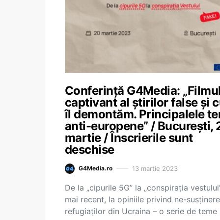
Conferință G4Media: „Filmu
captivant al știrilor false și
îl demontăm. Principalele t
anti-europene” / București, 
martie / Înscrierile sunt
deschise
13 martie 2023
G4Media.ro
De la „cipurile 5G” la „conspirația vestului”
mai recent, la opiniile privind ne-susținer
refugiaților din Ucraina – o serie de teme