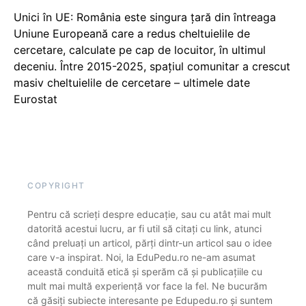
Unici în UE: România este singura țară din întreaga
Uniune Europeană care a redus cheltuielile de
cercetare, calculate pe cap de locuitor, în ultimul
deceniu. Între 2015-2025, spațiul comunitar a crescut
masiv cheltuielile de cercetare – ultimele date
Eurostat
COPYRIGHT
Pentru că scrieți despre educație, sau cu atât mai mult
datorită acestui lucru, ar fi util să citați cu link, atunci
când preluați un articol, părți dintr-un articol sau o idee
care v-a inspirat. Noi, la EduPedu.ro ne-am asumat
această conduită etică și sperăm că și publicațiile cu
mult mai multă experiență vor face la fel. Ne bucurăm
că găsiți subiecte interesante pe Edupedu.ro și suntem