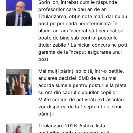
Sorin Ion, întrebat cum le răspunde
profesorilor care dau an de an
Titularizarea, obțin note mari, dar nu au
post pe perioadă nedeterminată: În
ultimii ani am încercat să ținem cât se
poate de bine sub control posturile
titularizabile / La niciun concurs nu poți
garanta de la început asigurarea unui
post
Mai mulți părinți solicită, într-o petiție,
anularea deciziei ISMB de a nu mai
acorda sumele pentru posturile la plata
cu ora din cadrul cluburilor copiilor:
Multe cercuri de activități extrașcolare
vor dispărea de la 1 septembrie, spun
părinții
Titularizare 2026. Astăzi, lista
posturilor pentru profesori va fi