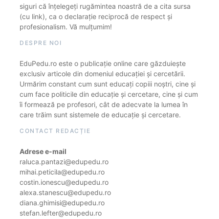
siguri că înțelegeți rugămintea noastră de a cita sursa
(cu link), ca o declarație reciprocă de respect și
profesionalism. Vă mulțumim!
DESPRE NOI
EduPedu.ro este o publicație online care găzduiește
exclusiv articole din domeniul educației și cercetării.
Urmărim constant cum sunt educați copiii noștri, cine și
cum face politicile din educație și cercetare, cine și cum
îi formează pe profesori, cât de adecvate la lumea în
care trăim sunt sistemele de educație și cercetare.
CONTACT REDACȚIE
Adrese e-mail
raluca.pantazi@edupedu.ro
mihai.peticila@edupedu.ro
costin.ionescu@edupedu.ro
alexa.stanescu@edupedu.ro
diana.ghimisi@edupedu.ro
stefan.lefter@edupedu.ro