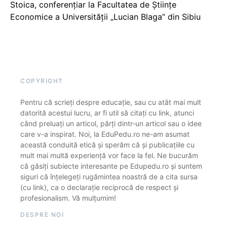
Stoica, conferențiar la Facultatea de Științe
Economice a Universității „Lucian Blaga” din Sibiu
COPYRIGHT
Pentru că scrieți despre educație, sau cu atât mai mult
datorită acestui lucru, ar fi util să citați cu link, atunci
când preluați un articol, părți dintr-un articol sau o idee
care v-a inspirat. Noi, la EduPedu.ro ne-am asumat
această conduită etică și sperăm că și publicațiile cu
mult mai multă experiență vor face la fel. Ne bucurăm
că găsiți subiecte interesante pe Edupedu.ro și suntem
siguri că înțelegeți rugămintea noastră de a cita sursa
(cu link), ca o declarație reciprocă de respect și
profesionalism. Vă mulțumim!
DESPRE NOI