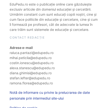
EduPedu.ro este o publicație online care găzduiește
exclusiv articole din domeniul educației și cercetării.
Urmărim constant cum sunt educați copiii noștri, cine și
cum face politicile din educație și cercetare, cine și cum
îi formează pe profesori, cât de adecvate la lumea în
care trăim sunt sistemele de educație și cercetare.
CONTACT REDACȚIE
Adrese e-mail
raluca.pantazi@edupedu.ro
mihai.peticila@edupedu.ro
costin.ionescu@edupedu.ro
alexa.stanescu@edupedu.ro
diana.ghimisi@edupedu.ro
stefan.lefter@edupedu.ro
ramona.florea@edupedu.ro
Notă de informare cu privire la prelucrarea de date
personale prin intermediul site-ului
Politica de cookie