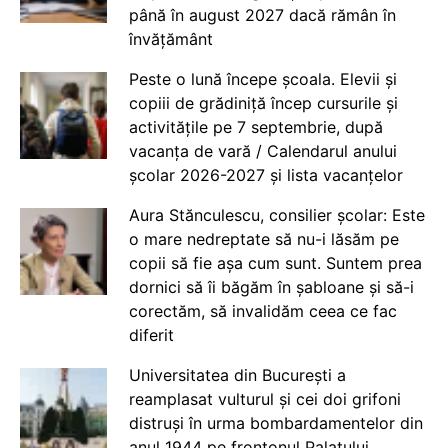
până în august 2027 dacă rămân în
învățământ
Peste o lună începe școala. Elevii și
copiii de grădiniță încep cursurile și
activitățile pe 7 septembrie, după
vacanța de vară / Calendarul anului
școlar 2026-2027 și lista vacanțelor
Aura Stănculescu, consilier școlar: Este
o mare nedreptate să nu-i lăsăm pe
copii să fie așa cum sunt. Suntem prea
dornici să îi băgăm în șabloane și să-i
corectăm, să invalidăm ceea ce fac
diferit
Universitatea din București a
reamplasat vulturul și cei doi grifoni
distruși în urma bombardamentelor din
anul 1944 pe frontonul Palatului