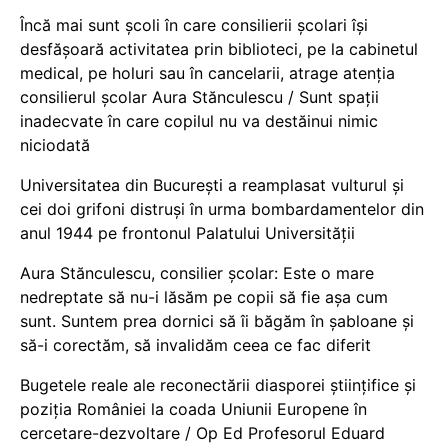
Încă mai sunt școli în care consilierii școlari își
desfășoară activitatea prin biblioteci, pe la cabinetul
medical, pe holuri sau în cancelarii, atrage atenția
consilierul școlar Aura Stănculescu / Sunt spații
inadecvate în care copilul nu va destăinui nimic
niciodată
Universitatea din București a reamplasat vulturul și
cei doi grifoni distruși în urma bombardamentelor din
anul 1944 pe frontonul Palatului Universității
Aura Stănculescu, consilier școlar: Este o mare
nedreptate să nu-i lăsăm pe copii să fie așa cum
sunt. Suntem prea dornici să îi băgăm în șabloane și
să-i corectăm, să invalidăm ceea ce fac diferit
Bugetele reale ale reconectării diasporei științifice și
poziția României la coada Uniunii Europene în
cercetare-dezvoltare / Op Ed Profesorul Eduard