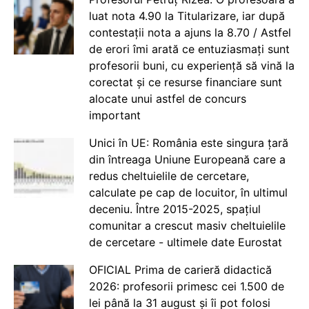
luat nota 4.90 la Titularizare, iar după
contestații nota a ajuns la 8.70 / Astfel
de erori îmi arată ce entuziasmați sunt
profesorii buni, cu experiență să vină la
corectat și ce resurse financiare sunt
alocate unui astfel de concurs
important
Unici în UE: România este singura țară
din întreaga Uniune Europeană care a
redus cheltuielile de cercetare,
calculate pe cap de locuitor, în ultimul
deceniu. Între 2015-2025, spațiul
comunitar a crescut masiv cheltuielile
de cercetare - ultimele date Eurostat
OFICIAL Prima de carieră didactică
2026: profesorii primesc cei 1.500 de
lei până la 31 august și îi pot folosi