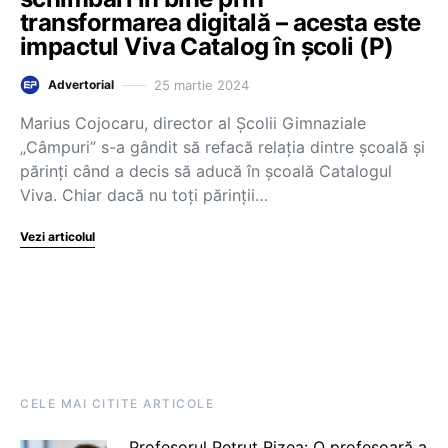
transformarea digitală – acesta este
impactul Viva Catalog în școli (P)
25 martie 2024
Advertorial
Marius Cojocaru, director al Școlii Gimnaziale
„Câmpuri” s-a gândit să refacă relația dintre școală și
părinți când a decis să aducă în școală Catalogul
Viva. Chiar dacă nu toți părinții…
Vezi articolul
CELE MAI CITITE ARTICOLE
Profesorul Petruț Rizea: O profesoară a