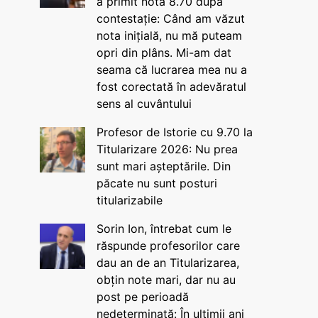
a primit nota 8.70 după
contestație: Când am văzut
nota inițială, nu mă puteam
opri din plâns. Mi-am dat
seama că lucrarea mea nu a
fost corectată în adevăratul
sens al cuvântului
Profesor de Istorie cu 9.70 la
Titularizare 2026: Nu prea
sunt mari așteptările. Din
păcate nu sunt posturi
titularizabile
Sorin Ion, întrebat cum le
răspunde profesorilor care
dau an de an Titularizarea,
obțin note mari, dar nu au
post pe perioadă
nedeterminată: În ultimii ani