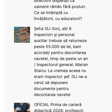
directorii disperați că
oamenii rămân fără posturi.
Ce se întâmplă cu
învățătorii, cu educatorii?
Șeful ISJ Gorj, alți 8
inspectori și personal
auxiliar trebuie să returneze
peste 55.000 de lei, bani
acordați pentru decontarea
navetei, timp de peste un an
/ Inspectorul general, Marian
Staicu: La vremea aceea nu
eram inspector șef. ISJ ne-a
cerut să depunem
documente pentru
decontarea navetei
OFICIAL Prima de carieră
didactică 2026: profesorii