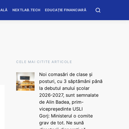
OALĂ
NEXTLAB.TECH
EDUCAȚIE FINANCIARĂ
CELE MAI CITITE ARTICOLE
Noi comasări de clase și
posturi, cu 3 săptămâni până
la debutul anului școlar
2026-2027, sunt semnalate
de Alin Badea, prim-
vicepreședinte USLI
Gorj: Ministerul o comite
grav de tot. Ne sună