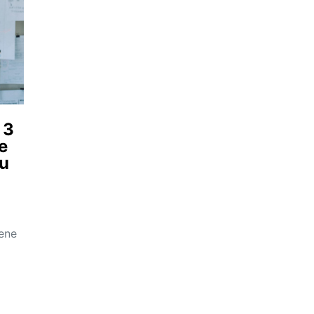
 3
e
au
pene