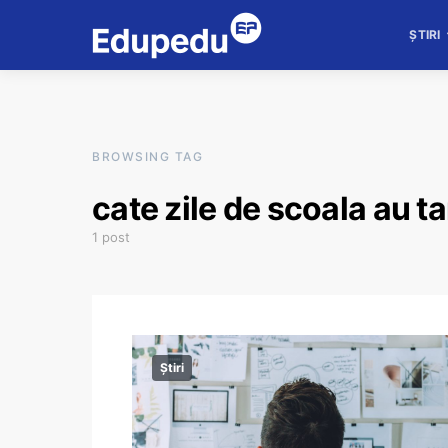
ȘTIRI
BROWSING TAG
cate zile de scoala au ta
1 post
Știri