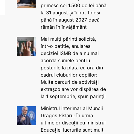
primesc cei 1.500 de lei până
la 31 august și îi pot folosi
până în august 2027 dacă
rămân în învățământ
Mai mulți părinți solicită,
într-o petiție, anularea
deciziei ISMB de a nu mai
acorda sumele pentru
posturile la plata cu ora din
cadrul cluburilor copiilor:
Multe cercuri de activități
extrașcolare vor dispărea de
la 1 septembrie, spun părinții
Ministrul interimar al Muncii
Dragos Pîslaru: În urma
ultimelor discuții cu ministrul
Educației lucrurile sunt mult