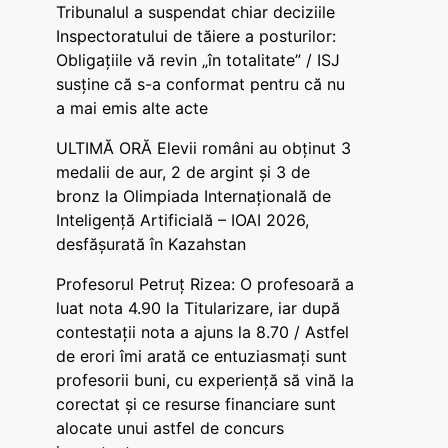
Tribunalul a suspendat chiar deciziile
Inspectoratului de tăiere a posturilor:
Obligațiile vă revin „în totalitate” / ISJ
susține că s-a conformat pentru că nu
a mai emis alte acte
ULTIMĂ ORĂ Elevii români au obținut 3
medalii de aur, 2 de argint și 3 de
bronz la Olimpiada Internațională de
Inteligență Artificială – IOAI 2026,
desfășurată în Kazahstan
Profesorul Petruț Rizea: O profesoară a
luat nota 4.90 la Titularizare, iar după
contestații nota a ajuns la 8.70 / Astfel
de erori îmi arată ce entuziasmați sunt
profesorii buni, cu experiență să vină la
corectat și ce resurse financiare sunt
alocate unui astfel de concurs