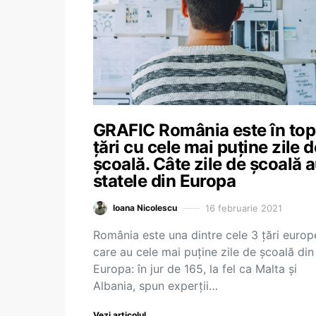
GRAFIC România este în top
țări cu cele mai puține zile d
școală. Câte zile de școală 
statele din Europa
16 februarie 2021
Ioana Nicolescu
România este una dintre cele 3 țări euro
care au cele mai puține zile de școală din
Europa: în jur de 165, la fel ca Malta și
Albania, spun experții…
Vezi articolul