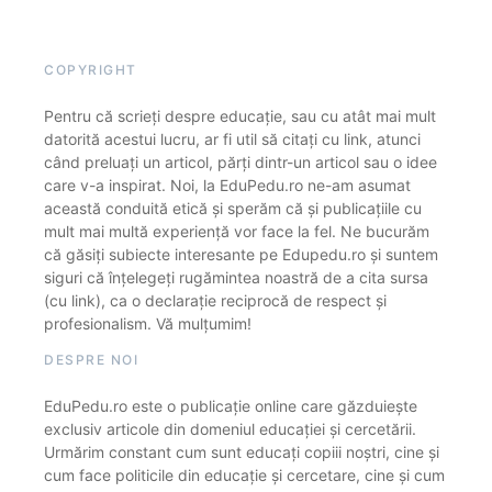
COPYRIGHT
Pentru că scrieți despre educație, sau cu atât mai mult
datorită acestui lucru, ar fi util să citați cu link, atunci
când preluați un articol, părți dintr-un articol sau o idee
care v-a inspirat. Noi, la EduPedu.ro ne-am asumat
această conduită etică și sperăm că și publicațiile cu
mult mai multă experiență vor face la fel. Ne bucurăm
că găsiți subiecte interesante pe Edupedu.ro și suntem
siguri că înțelegeți rugămintea noastră de a cita sursa
(cu link), ca o declarație reciprocă de respect și
profesionalism. Vă mulțumim!
DESPRE NOI
EduPedu.ro este o publicație online care găzduiește
exclusiv articole din domeniul educației și cercetării.
Urmărim constant cum sunt educați copiii noștri, cine și
cum face politicile din educație și cercetare, cine și cum