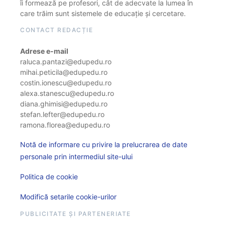
îi formează pe profesori, cât de adecvate la lumea în
care trăim sunt sistemele de educație și cercetare.
CONTACT REDACȚIE
Adrese e-mail
raluca.pantazi@edupedu.ro
mihai.peticila@edupedu.ro
costin.ionescu@edupedu.ro
alexa.stanescu@edupedu.ro
diana.ghimisi@edupedu.ro
stefan.lefter@edupedu.ro
ramona.florea@edupedu.ro
Notă de informare cu privire la prelucrarea de date
personale prin intermediul site-ului
Politica de cookie
Modifică setarile cookie-urilor
PUBLICITATE ȘI PARTENERIATE