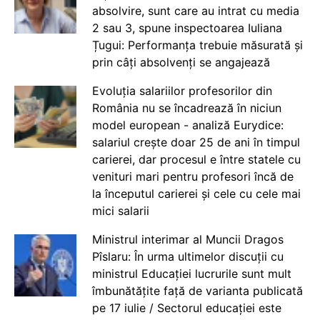
absolvire, sunt care au intrat cu media
2 sau 3, spune inspectoarea Iuliana
Țugui: Performanța trebuie măsurată și
prin câți absolvenți se angajează
Evoluția salariilor profesorilor din
România nu se încadrează în niciun
model european - analiză Eurydice:
salariul crește doar 25 de ani în timpul
carierei, dar procesul e între statele cu
venituri mari pentru profesori încă de
la începutul carierei și cele cu cele mai
mici salarii
Ministrul interimar al Muncii Dragos
Pîslaru: În urma ultimelor discuții cu
ministrul Educației lucrurile sunt mult
îmbunătățite față de varianta publicată
pe 17 iulie / Sectorul educației este