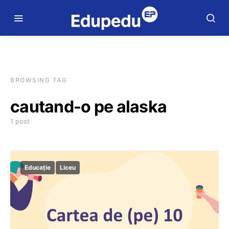
BROWSING TAG
cautand-o pe alaska
1 post
Educație
Liceu