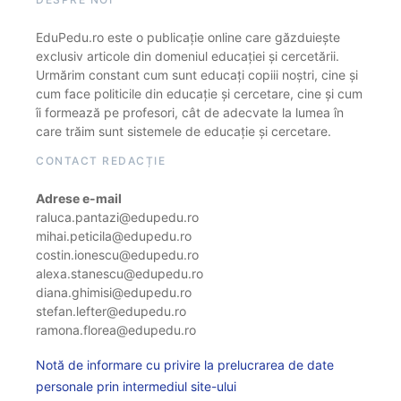
EduPedu.ro este o publicație online care găzduiește
exclusiv articole din domeniul educației și cercetării.
Urmărim constant cum sunt educați copiii noștri, cine și
cum face politicile din educație și cercetare, cine și cum
îi formează pe profesori, cât de adecvate la lumea în
care trăim sunt sistemele de educație și cercetare.
CONTACT REDACȚIE
Adrese e-mail
raluca.pantazi@edupedu.ro
mihai.peticila@edupedu.ro
costin.ionescu@edupedu.ro
alexa.stanescu@edupedu.ro
diana.ghimisi@edupedu.ro
stefan.lefter@edupedu.ro
ramona.florea@edupedu.ro
Notă de informare cu privire la prelucrarea de date
personale prin intermediul site-ului