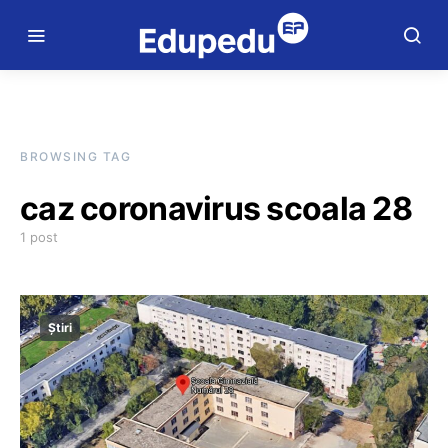
BROWSING TAG
caz coronavirus scoala 28
1 post
Știri