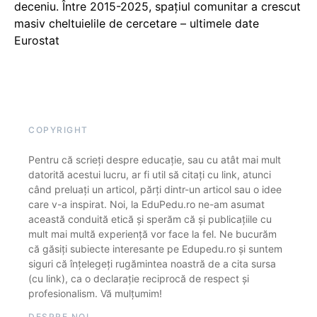
deceniu. Între 2015-2025, spațiul comunitar a crescut
masiv cheltuielile de cercetare – ultimele date
Eurostat
COPYRIGHT
Pentru că scrieți despre educație, sau cu atât mai mult
datorită acestui lucru, ar fi util să citați cu link, atunci
când preluați un articol, părți dintr-un articol sau o idee
care v-a inspirat. Noi, la EduPedu.ro ne-am asumat
această conduită etică și sperăm că și publicațiile cu
mult mai multă experiență vor face la fel. Ne bucurăm
că găsiți subiecte interesante pe Edupedu.ro și suntem
siguri că înțelegeți rugămintea noastră de a cita sursa
(cu link), ca o declarație reciprocă de respect și
profesionalism. Vă mulțumim!
DESPRE NOI