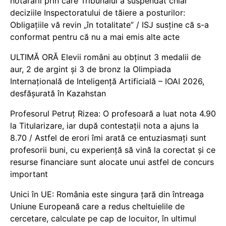
hotărârii prin care Tribunalul a suspendat chiar
deciziile Inspectoratului de tăiere a posturilor:
Obligațiile vă revin „în totalitate” / ISJ susține că s-a
conformat pentru că nu a mai emis alte acte
ULTIMĂ ORĂ Elevii români au obținut 3 medalii de
aur, 2 de argint și 3 de bronz la Olimpiada
Internațională de Inteligență Artificială – IOAI 2026,
desfășurată în Kazahstan
Profesorul Petruț Rizea: O profesoară a luat nota 4.90
la Titularizare, iar după contestații nota a ajuns la
8.70 / Astfel de erori îmi arată ce entuziasmați sunt
profesorii buni, cu experiență să vină la corectat și ce
resurse financiare sunt alocate unui astfel de concurs
important
Unici în UE: România este singura țară din întreaga
Uniune Europeană care a redus cheltuielile de
cercetare, calculate pe cap de locuitor, în ultimul