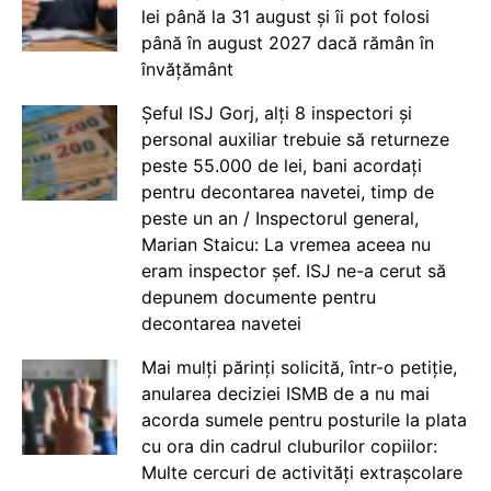
lei până la 31 august și îi pot folosi
până în august 2027 dacă rămân în
învățământ
Șeful ISJ Gorj, alți 8 inspectori și
personal auxiliar trebuie să returneze
peste 55.000 de lei, bani acordați
pentru decontarea navetei, timp de
peste un an / Inspectorul general,
Marian Staicu: La vremea aceea nu
eram inspector șef. ISJ ne-a cerut să
depunem documente pentru
decontarea navetei
Mai mulți părinți solicită, într-o petiție,
anularea deciziei ISMB de a nu mai
acorda sumele pentru posturile la plata
cu ora din cadrul cluburilor copiilor:
Multe cercuri de activități extrașcolare